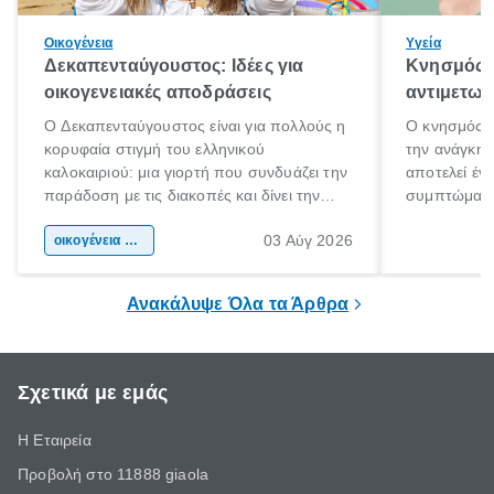
Οικογένεια
Υγεία
Δεκαπενταύγουστος: Ιδέες για
Κνησμός: 
οικογενειακές αποδράσεις
αντιμετωπ
Ο Δεκαπενταύγουστος είναι για πολλούς η
Ο κνησμός ε
κορυφαία στιγμή του ελληνικού
την ανάγκη 
καλοκαιριού: μια γιορτή που συνδυάζει την
αποτελεί έν
παράδοση με τις διακοπές και δίνει την
συμπτώματα
αφορμή για ταξίδια σε κάθε γωνιά της
άνθρωποι κά
03 Αύγ 2026
χώρας. Είτε πρόκειται για λίγες μέρες
οικογένεια & παιδί
πληροφορίες 
ξεγνοιασιάς είτε για μια σύντομη εξόρμηση.
καθώς μπορε
επιμένει για
Ανακάλυψε Όλα τα Άρθρα
Σχετικά με εμάς
Η Εταιρεία
Προβολή στο 11888 giaola