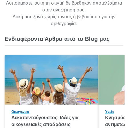
Λυπούμαστε, αυτή τη στιγμή δε βρέθηκαν αποτελέσματα
στην αναζήτηση σου.
Δοκίμασε ξανά χωρίς τόνους ή βεβαιώσου για την
ορθογραφία.
Ενδιαφέροντα Άρθρα από το Blog μας
Οικογένεια
Υγεία
Δεκαπενταύγουστος: Ιδέες για
Κνησμός: 
οικογενειακές αποδράσεις
αντιμετωπ