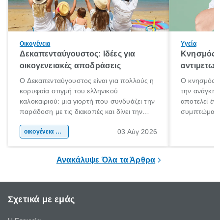
Οικογένεια
Υγεία
Δεκαπενταύγουστος: Ιδέες για
Κνησμός: 
οικογενειακές αποδράσεις
αντιμετωπ
Ο Δεκαπενταύγουστος είναι για πολλούς η
Ο κνησμός ε
κορυφαία στιγμή του ελληνικού
την ανάγκη 
καλοκαιριού: μια γιορτή που συνδυάζει την
αποτελεί έν
παράδοση με τις διακοπές και δίνει την
συμπτώματα
αφορμή για ταξίδια σε κάθε γωνιά της
άνθρωποι κά
03 Αύγ 2026
χώρας. Είτε πρόκειται για λίγες μέρες
οικογένεια & παιδί
πληροφορίες 
ξεγνοιασιάς είτε για μια σύντομη εξόρμηση.
καθώς μπορε
επιμένει για
Ανακάλυψε Όλα τα Άρθρα
Σχετικά με εμάς