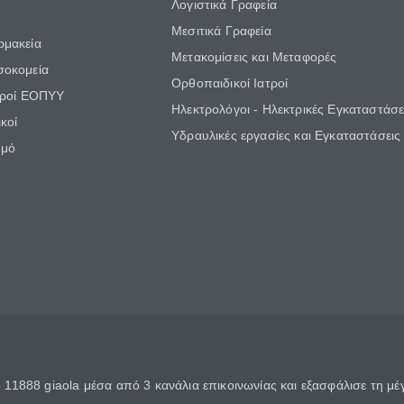
Λογιστικά Γραφεία
Μεσιτικά Γραφεία
ρμακεία
Μετακομίσεις και Μεταφορές
σοκομεία
Ορθοπαιδικοί Ιατροί
τροί ΕΟΠΥΥ
Ηλεκτρολόγοι - Ηλεκτρικές Εγκαταστάσε
κοί
Υδραυλικές εργασίες και Εγκαταστάσεις
θμό
11888 giaola μέσα από 3 κανάλια επικοινωνίας και εξασφάλισε τη μ