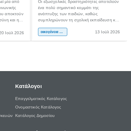
εί μία από
Οι εξωσχολικές δραστηριότητες αποτελούν
οινωνικής
ένα πολύ σημαντικό κομμάτι της
που αποκτούν
ανάπτυξης των παιδιών, καθώς
σύνη και η
συμπληρώνουν τη σχολική εκπαίδευση και
ιδιαίτερα
συμβάλλουν ουσιαστικά στη διαμόρφωση
13 Ιούλ 2026
κάθε
της προσωπικότητας, της κοινωνικότητας
οικογένεια & παιδί
20 Ιούλ 2026
ται από
και των δεξιοτήτων τους. Δεν είναι απλώς
ώσεις.
ένας τρόπος για να περνάει το παιδί τον
ελεύθερο χρόνο του.
Κατάλογοι
Επαγγελματικός Κατάλογος
Ονομαστικός Κατάλογος
σκευών
Κατάλογος Δημοσίου