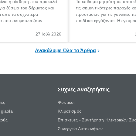
ίναι η αίσθηση που προκαλεί
Το επίδομα μητρότητας αποτελ
για ξύσιμο του δέρματος και
τις σημαντικότερες παροχές κ
α από τα συχνότερα
προστασίας για τις γυναίκες 
 που αντιμετωπίζουν
παιδί και εργάζονται. Η εγκυμο
θε ηλικίας. Πολλοί αναζητούν
γέννηση ενός παιδιού είναι μια 
 για το «κνησμός τι είναι»,
σημαντική περίοδος στη ζωή 
27 Ιούλ 2026
ί να εμφανιστεί ξαφνικά ή να
οικογένειας, η οποία συνοδεύε
α μεγάλο χρονικό διάστημα.
αυξημένες ανάγκες και υποχρε
Ανακάλυψε Όλα τα Άρθρα
Συχνές Αναζητήσεις
ίες
Ψυκτικοί
giaola
Κλιματισμός
κούς
Επισκευές - Συντήρηση Ηλεκτρικών Συ
Συνεργεία Αυτοκινήτων