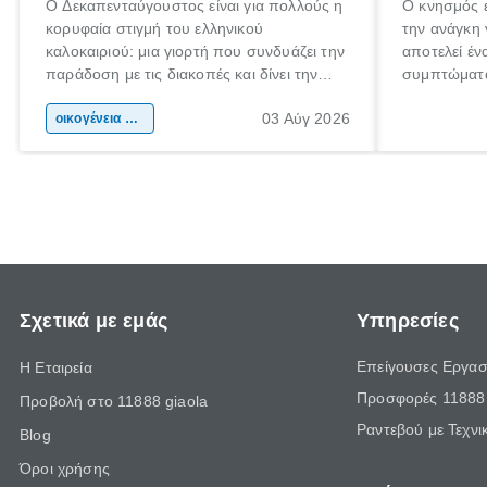
Ο Δεκαπενταύγουστος είναι για πολλούς η
Ο κνησμός ε
κορυφαία στιγμή του ελληνικού
την ανάγκη 
καλοκαιριού: μια γιορτή που συνδυάζει την
αποτελεί έν
παράδοση με τις διακοπές και δίνει την
συμπτώματα
αφορμή για ταξίδια σε κάθε γωνιά της
άνθρωποι κά
03 Αύγ 2026
χώρας. Είτε πρόκειται για λίγες μέρες
οικογένεια & παιδί
πληροφορίες
ξεγνοιασιάς είτε για μια σύντομη εξόρμηση.
καθώς μπορε
επιμένει γι
Σχετικά με εμάς
Υπηρεσίες
Επείγουσες Εργασ
Η Εταιρεία
Προσφορές 11888 
Προβολή στο 11888 giaola
Ραντεβού με Τεχνι
Blog
Όροι χρήσης