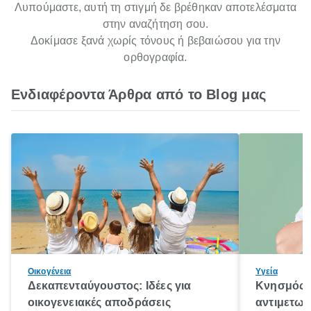
Λυπούμαστε, αυτή τη στιγμή δε βρέθηκαν αποτελέσματα
στην αναζήτηση σου.
Δοκίμασε ξανά χωρίς τόνους ή βεβαιώσου για την
ορθογραφία.
Ενδιαφέροντα Άρθρα από το Blog μας
Οικογένεια
Υγεία
Δεκαπενταύγουστος: Ιδέες για
Κνησμός: 
οικογενειακές αποδράσεις
αντιμετωπ