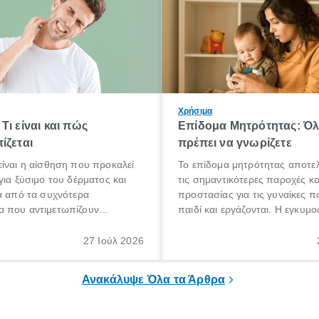
Χρήσιμα
Τι είναι και πώς
Επίδομα Μητρότητας: Ό
ίζεται
πρέπει να γνωρίζετε
ίναι η αίσθηση που προκαλεί
Το επίδομα μητρότητας αποτελ
για ξύσιμο του δέρματος και
τις σημαντικότερες παροχές κ
α από τα συχνότερα
προστασίας για τις γυναίκες 
 που αντιμετωπίζουν
παιδί και εργάζονται. Η εγκυμο
θε ηλικίας. Πολλοί αναζητούν
γέννηση ενός παιδιού είναι μια 
 για το «κνησμός τι είναι»,
σημαντική περίοδος στη ζωή 
27 Ιούλ 2026
ί να εμφανιστεί ξαφνικά ή να
οικογένειας, η οποία συνοδεύε
α μεγάλο χρονικό διάστημα.
αυξημένες ανάγκες και υποχρε
Ανακάλυψε Όλα τα Άρθρα