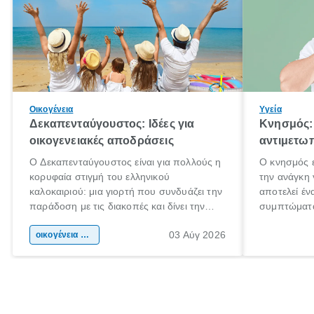
Οικογένεια
Υγεία
Δεκαπενταύγουστος: Ιδέες για
Κνησμός: 
οικογενειακές αποδράσεις
αντιμετωπ
Ο Δεκαπενταύγουστος είναι για πολλούς η
Ο κνησμός ε
κορυφαία στιγμή του ελληνικού
την ανάγκη 
καλοκαιριού: μια γιορτή που συνδυάζει την
αποτελεί έν
παράδοση με τις διακοπές και δίνει την
συμπτώματα
αφορμή για ταξίδια σε κάθε γωνιά της
άνθρωποι κά
03 Αύγ 2026
χώρας. Είτε πρόκειται για λίγες μέρες
οικογένεια & παιδί
πληροφορίες
ξεγνοιασιάς είτε για μια σύντομη εξόρμηση.
καθώς μπορε
επιμένει γι