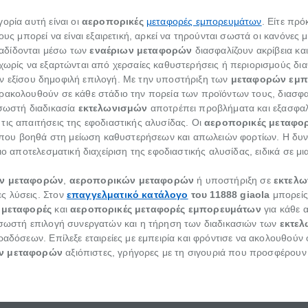
ορία αυτή είναι οι
αεροπορικές
μεταφορές εμπορευμάτων
. Είτε πρό
ους μπορεί να είναι εξαιρετική, αρκεί να τηρούνται σωστά οι κανόνες μ
αδίδονται μέσω των
εναέριων μεταφορών
διασφαλίζουν ακρίβεια κα
 χωρίς να εξαρτώνται από χερσαίες καθυστερήσεις ή περιορισμούς δια
 εξίσου δημοφιλή επιλογή. Με την υποστήριξη των
μεταφορών εμ
παρακολουθούν σε κάθε στάδιο την πορεία των προϊόντων τους, διασφ
 σωστή διαδικασία
εκτελωνισμών
αποτρέπει προβλήματα και εξασφαλί
τις απαιτήσεις της εφοδιαστικής αλυσίδας. Οι
αεροπορικές μεταφο
γή που βοηθά στη μείωση καθυστερήσεων και απωλειών φορτίων. Η δυν
ιο αποτελεσματική διαχείριση της εφοδιαστικής αλυσίδας, ειδικά σε μ
ων μεταφορών
,
αεροπορικών μεταφορών
ή υποστήριξη σε
εκτελω
ς λύσεις. Στον
επαγγελματικό κατάλογο
του 11888 giaola
μπορείς
ομεταφορές
και
αεροπορικές μεταφορές εμπορευμάτων
για κάθε α
 σωστή επιλογή συνεργατών και η τήρηση των διαδικασιών των
εκτε
ραδόσεων. Επίλεξε εταιρείες με εμπειρία και φρόντισε να ακολουθούν 
ν μεταφορών
αξιόπιστες, γρήγορες με τη σιγουριά που προσφέρουν