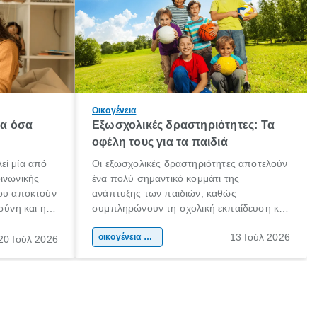
Οικογένεια
λα όσα
Εξωσχολικές δραστηριότητες: Τα
οφέλη τους για τα παιδιά
εί μία από
Οι εξωσχολικές δραστηριότητες αποτελούν
οινωνικής
ένα πολύ σημαντικό κομμάτι της
που αποκτούν
ανάπτυξης των παιδιών, καθώς
σύνη και η
συμπληρώνουν τη σχολική εκπαίδευση και
ιδιαίτερα
συμβάλλουν ουσιαστικά στη διαμόρφωση
13 Ιούλ 2026
κάθε
της προσωπικότητας, της κοινωνικότητας
οικογένεια & παιδί
20 Ιούλ 2026
ται από
και των δεξιοτήτων τους. Δεν είναι απλώς
ώσεις.
ένας τρόπος για να περνάει το παιδί τον
ελεύθερο χρόνο του.