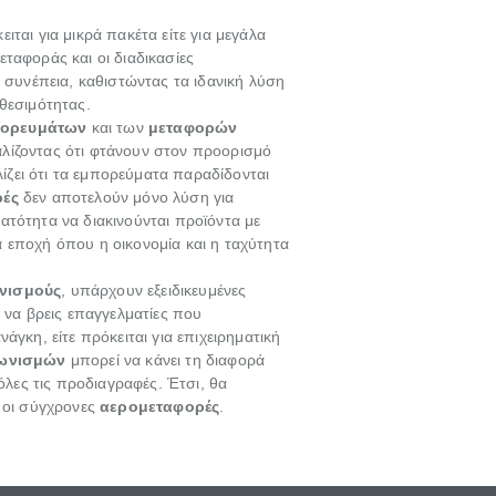
κειται για μικρά πακέτα είτε για μεγάλα
εταφοράς και οι διαδικασίες
ι συνέπεια, καθιστώντας τα ιδανική λύση
θεσιμότητας.
πορευμάτων
και των
μεταφορών
αλίζοντας ότι φτάνουν στον προορισμό
ζει ότι τα εμπορεύματα παραδίδονται
ρές
δεν αποτελούν μόνο λύση για
ατότητα να διακινούνται προϊόντα με
ια εποχή όπου η οικονομία και η ταχύτητα
νισμούς
, υπάρχουν εξειδικευμένες
 να βρεις επαγγελματίες που
νάγκη, είτε πρόκειται για επιχειρηματική
λωνισμών
μπορεί να κάνει τη διαφορά
όλες τις προδιαγραφές. Έτσι, θα
 οι σύγχρονες
αερομεταφορές
.