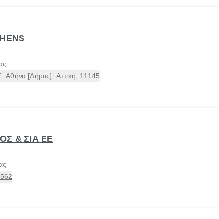
THENS
ας
Αθήνα [Δήμος], Αττική, 11145
ΟΣ & ΣΙΑ ΕΕ
ας
6562