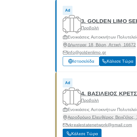
Ad
3. GOLDEN LIMO S
Προβολή
Ενοικιάσεις Αυτοκινήτων Πολυτελεί
Δήμητρας 18, Βάρη, Αττική, 16672
info@goldenlimo.gr
Ιστοσελίδα
Κάλεσε Τώρα
Ad
4. ΒΑΣΙΛΕΙΟΣ ΚΡΕΤ
Προβολή
Ενοικιάσεις Αυτοκινήτων Πολυτελεί
Αεροδρόμιο Ελευθέριος Βενιζέλος,
vkrealestatenetwork@gmail.com
Κάλεσε Τώρα