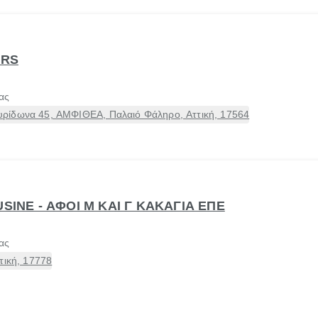
URS
ας
ρίδωνα 45, ΑΜΦΙΘΕΑ, Παλαιό Φάληρο, Αττική, 17564
USINE - ΑΦΟΙ Μ ΚΑΙ Γ ΚΑΚΑΓΙΑ ΕΠΕ
ας
τική, 17778