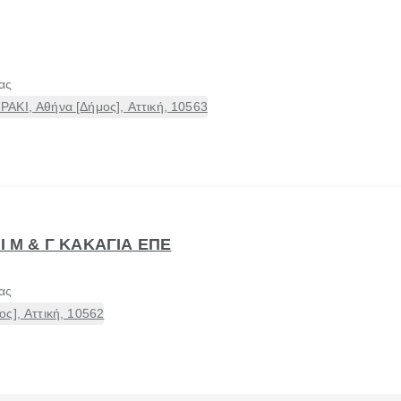
ας
ΑΚΙ, Αθήνα [Δήμος], Αττική, 10563
Ι Μ & Γ ΚΑΚΑΓΙΑ ΕΠΕ
ας
ς], Αττική, 10562