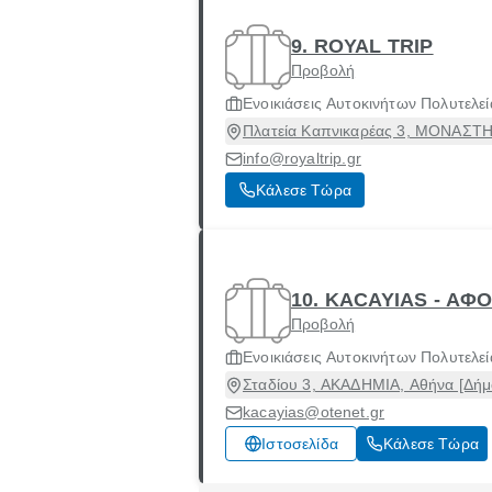
9. ROYAL TRIP
Προβολή
Ενοικιάσεις Αυτοκινήτων Πολυτελεί
Πλατεία Καπνικαρέας 3, ΜΟΝΑΣΤΗΡ
info@royaltrip.gr
Κάλεσε Τώρα
10. KACAYIAS - ΑΦΟ
Προβολή
Ενοικιάσεις Αυτοκινήτων Πολυτελεί
Σταδίου 3, ΑΚΑΔΗΜΙΑ, Αθήνα [Δήμο
kacayias@otenet.gr
Ιστοσελίδα
Κάλεσε Τώρα