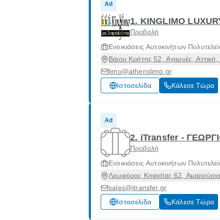
Ad
1. KINGLIMO LUXU
Προβολή
Ενοικιάσεις Αυτοκινήτων Πολυτελεί
Βάιου Κρήτης 52, Αχαρνές, Αττική,
limo@athenslimo.gr
Ιστοσελίδα
Κάλεσε Τώρα
Ad
2. iTransfer - ΓΕ
Προβολή
Ενοικιάσεις Αυτοκινήτων Πολυτελεί
Λεωφόρος Κηφισίας 62, Αμαρούσιο,
sales@itransfer.gr
Ιστοσελίδα
Κάλεσε Τώρα