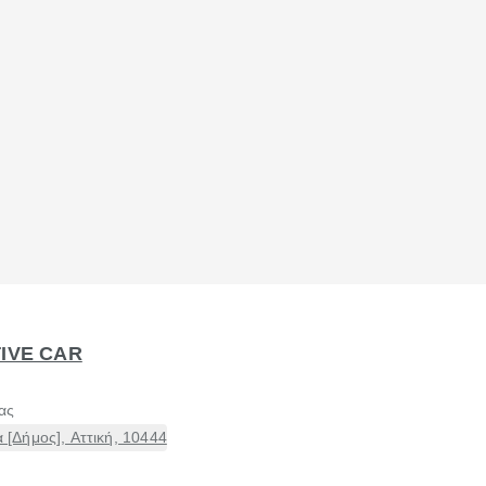
TIVE CAR
ας
[Δήμος], Αττική, 10444