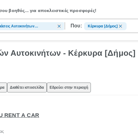
ου βοηθός...
για αποκλειστικές προσφορές!
Που:
ιάσεις Αυτοκινήτων
Κέρκυρα [Δήμος]
ελείας
ών Αυτοκινήτων - Κέρκυρα [Δήμος]
ώρα
Διαθέτει ιστοσελίδα
Εδρεύει στην περιοχή
FU RENT A CAR
ας