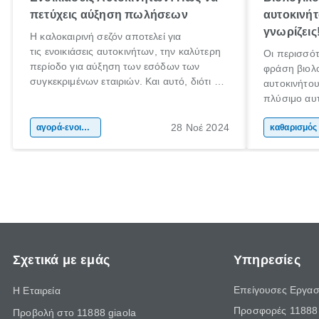
πετύχεις αύξηση πωλήσεων
αυτοκινήτ
γνωρίζεις
Η καλοκαιρινή σεζόν αποτελεί για
τις ενοικιάσεις αυτοκινήτων, την καλύτερη
Οι περισσότ
περίοδο για αύξηση των εσόδων των
φράση βιολ
συγκεκριμένων εταιριών. Και αυτό, διότι οι
αυτοκινήτου
καλοκαιρινές διακοπές, έχουν ως
πλύσιμο αυτ
αποτέλεσμα πολλές μετακινήσεις των
πραγματικότ
πολιτών, που κάνουν τους ίδιους να
28 Νοέ 2024
αγορά-ενοικίαση αυτοκινήτου
βιολογικός 
επιλέξουν την ενοικίαση αυτοκινήτου ή
ουσιαστικά
μοτοσικλέτας, ως την πιο εύκολη και
του εσωτερι
οικονομική λύση.
Σχετικά με εμάς
Υπηρεσίες
Επείγουσες Εργασ
Η Εταιρεία
Προσφορές 11888 
Προβολή στο 11888 giaola