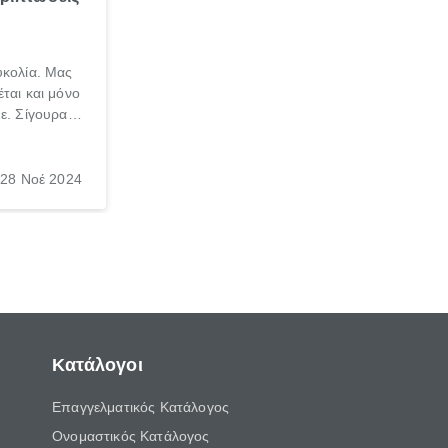
υκολία. Μας
ται και μόνο
ε. Σίγουρα
ως και το
ς και εμείς,
 (ειδικά αν
28 Νοέ 2024
ναβάλουμε
ά και ξανά.
Κατάλογοι
Επαγγελματικός Κατάλογος
Ονομαστικός Κατάλογος