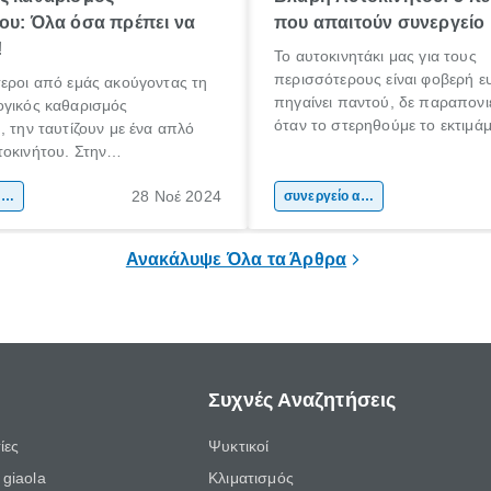
ου: Όλα όσα πρέπει να
που απαιτούν συνεργείο
!
Το αυτοκινητάκι μας για τους
περισσότερους είναι φοβερή ε
εροι από εμάς ακούγοντας τη
πηγαίνει παντού, δε παραπονιέ
ογικός καθαρισμός
όταν το στερηθούμε το εκτιμάμ
, την ταυτίζουν με ένα απλό
κάποιοι το προσέχουν ιδιαιτέρ
οκινήτου. Στην
φροντίζουν συχνά! Είμαστε όμω
ητα όμως, δεν είναι το ίδιο. Ο
που αν παρουσιαστεί μία βλάβη
28 Νοέ 2024
καθαρισμός αυτοκινήτου, είναι
καθαρισμός αυτοκινήτου
συνεργείο αυτοκινήτου
δε τη θεωρούμε σοβαρή) θα α
 ένας βαθύτερος καθαρισμός
το να πάμε στο συνεργείο, ξαν
κού μέρους ενός αμαξιού.
Ανακάλυψε Όλα τα Άρθρα
Συχνές Αναζητήσεις
ίες
Ψυκτικοί
giaola
Κλιματισμός