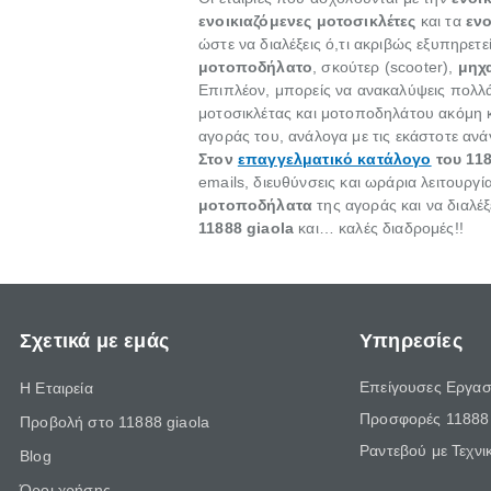
ενοικιαζόμενες μοτοσικλέτες
και τα
εν
ώστε να διαλέξεις ό,τι ακριβώς εξυπηρετε
μοτοποδήλατο
, σκούτερ (scooter),
μηχ
Επιπλέον, μπορείς να ανακαλύψεις πολλά
μοτοσικλέτας και μοτοποδηλάτου ακόμη κ
αγοράς του, ανάλογα με τις εκάστοτε αν
Στον
επαγγελματικό κατάλογο
του 118
emails, διευθύνσεις και ωράρια λειτουργ
μοτοποδήλατα
της αγοράς και να διαλέ
11888 giaola
και… καλές διαδρομές!!
Σχετικά με εμάς
Υπηρεσίες
Επείγουσες Εργασ
Η Εταιρεία
Προσφορές 11888 
Προβολή στο 11888 giaola
Ραντεβού με Τεχνι
Blog
Όροι χρήσης