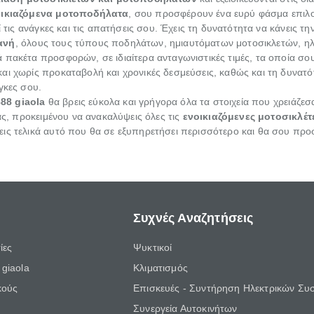
οικιαζόμενα μοτοποδήλατα
, σου προσφέρουν ένα ευρύ φάσμα επιλο
ί τις ανάγκες και τις απατήσεις σου. Έχεις τη δυνατότητα να κάνεις 
ανή
, όλους τους τύπους ποδηλάτων, ημιαυτόματων μοτοσικλετών, ηλε
 πακέτα προσφορών, σε ιδιαίτερα ανταγωνιστικές τιμές, τα οποία σ
αι χωρίς προκαταβολή και χρονικές δεσμεύσεις, καθώς και τη δυνατό
άγκες σου.
88 giaola
θα βρεις εύκολα και γρήγορα όλα τα στοιχεία που χρειάζεσ
ίας, προκειμένου να ανακαλύψεις όλες τις
ενοικιαζόμενες μοτοσικλέ
ξεις τελικά αυτό που θα σε εξυπηρετήσει περισσότερο και θα σου προ
Συχνές Αναζητήσεις
ίες
Ψυκτικοί
giaola
Κλιματισμός
κούς
Επισκευές - Συντήρηση Ηλεκτρικών Συ
Συνεργεία Αυτοκινήτων