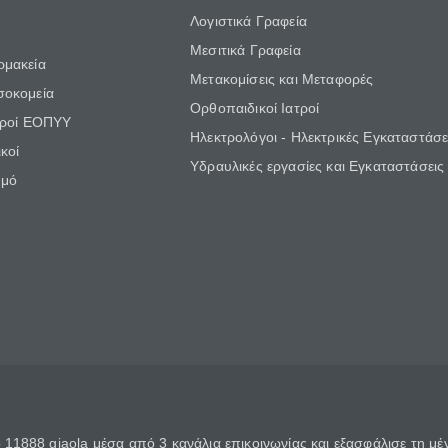
Λογιστικά Γραφεία
Μεσιτικά Γραφεία
ρμακεία
Μετακομίσεις και Μεταφορές
σοκομεία
Ορθοπαιδικοί Ιατροί
τροί ΕΟΠΥΥ
Ηλεκτρολόγοι - Ηλεκτρικές Εγκαταστάσε
κοί
Υδραυλικές εργασίες και Εγκαταστάσεις
θμό
11888 giaola μέσα από 3 κανάλια επικοινωνίας και εξασφάλισε τη μ