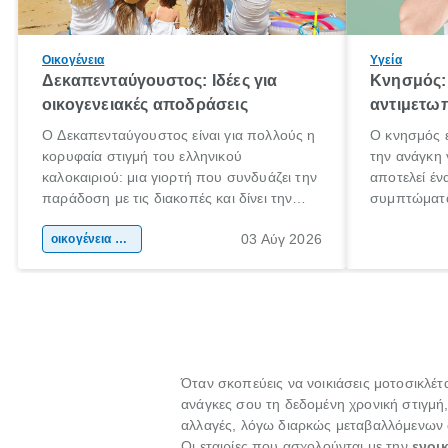
Οικογένεια
Υγεία
Δεκαπενταύγουστος: Ιδέες για
Κνησμός: 
οικογενειακές αποδράσεις
αντιμετωπ
Ο Δεκαπενταύγουστος είναι για πολλούς η
Ο κνησμός ε
κορυφαία στιγμή του ελληνικού
την ανάγκη 
καλοκαιριού: μια γιορτή που συνδυάζει την
αποτελεί έν
παράδοση με τις διακοπές και δίνει την
συμπτώματα
αφορμή για ταξίδια σε κάθε γωνιά της
άνθρωποι κά
03 Αύγ 2026
χώρας. Είτε πρόκειται για λίγες μέρες
οικογένεια & παιδί
πληροφορίες
ξεγνοιασιάς είτε για μια σύντομη εξόρμηση.
καθώς μπορε
επιμένει γι
Όταν σκοπεύεις να νοικιάσεις μοτοσικλέτ
ανάγκες σου τη δεδομένη χρονική στιγμή
αλλαγές, λόγω διαρκώς μεταβαλλόμενων
Οι εταιρίες που ασχολούνται με την
ενοι