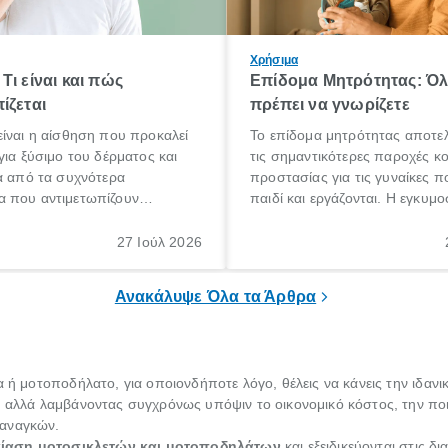
Χρήσιμα
Τι είναι και πώς
Επίδομα Μητρότητας: Ό
ίζεται
πρέπει να γνωρίζετε
ίναι η αίσθηση που προκαλεί
Το επίδομα μητρότητας αποτελ
για ξύσιμο του δέρματος και
τις σημαντικότερες παροχές κ
α από τα συχνότερα
προστασίας για τις γυναίκες 
 που αντιμετωπίζουν
παιδί και εργάζονται. Η εγκυμο
θε ηλικίας. Πολλοί αναζητούν
γέννηση ενός παιδιού είναι μια 
 για το «κνησμός τι είναι»,
σημαντική περίοδος στη ζωή 
27 Ιούλ 2026
ί να εμφανιστεί ξαφνικά ή να
οικογένειας, η οποία συνοδεύε
α μεγάλο χρονικό διάστημα.
αυξημένες ανάγκες και υποχρε
Ανακάλυψε Όλα τα Άρθρα
α ή μοτοποδήλατο, για οποιονδήποτε λόγο, θέλεις να κάνεις την ιδαν
, αλλά λαμβάνοντας συγχρόνως υπόψιν το οικονομικό κόστος, την ποιό
 αναγκών.
κίαση μοτοσικλετών και μοτοποδηλάτων
και εξειδικεύονται στις δ