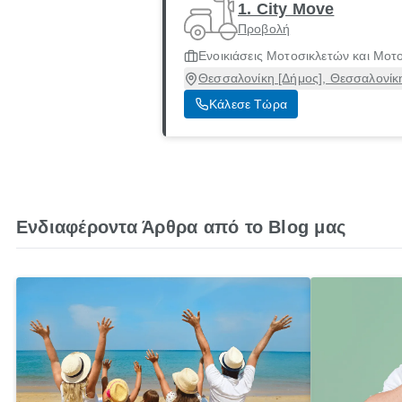
1. City Move
Προβολή
Ενοικιάσεις Μοτοσικλετών και Μο
Θεσσαλονίκη [Δήμος], Θεσσαλονίκ
Κάλεσε Τώρα
Ενδιαφέροντα Άρθρα από το Blog μας