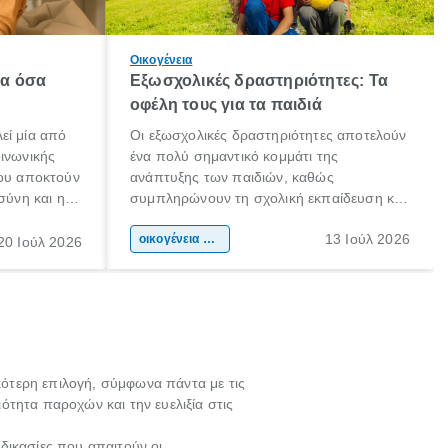
Οικογένεια
λα όσα
Εξωσχολικές δραστηριότητες: Τα
οφέλη τους για τα παιδιά
εί μία από
Οι εξωσχολικές δραστηριότητες αποτελούν
οινωνικής
ένα πολύ σημαντικό κομμάτι της
που αποκτούν
ανάπτυξης των παιδιών, καθώς
σύνη και η
συμπληρώνουν τη σχολική εκπαίδευση και
ιδιαίτερα
συμβάλλουν ουσιαστικά στη διαμόρφωση
13 Ιούλ 2026
κάθε
της προσωπικότητας, της κοινωνικότητας
οικογένεια & παιδί
20 Ιούλ 2026
ται από
και των δεξιοτήτων τους. Δεν είναι απλώς
ώσεις.
ένας τρόπος για να περνάει το παιδί τον
ελεύθερο χρόνο του.
ικότερη επιλογή, σύμφωνα πάντα με τις
τητα παροχών και την ευελιξία στις
ιαδικασίες που απαιτούν οι