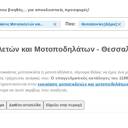
ου βοηθός...
για αποκλειστικές προσφορές!
Που:
ιάσεις Μοτοσικλετών και
Θεσσαλονίκη [Δήμος]
ποδηλάτων
κλετών και Μοτοποδηλάτων - Θεσσα
οικιάσεις μοτοσικλέτα ή μοτοποδήλατο, σίγουρα θέλεις να έχεις ένα 
 τις τρέχουσες ανάγκες σου.
Ο επαγγελματικός κατάλογος του 1188
στηριοποιούνται στην
ενοικίαση μοτοσικλετών και μοτοποδηλάτω
ύτερα σε αυτό ακριβώς που αναζητάς.
ώρα
Διαθέτει ιστοσελίδα
Εδρεύει στην περιοχή