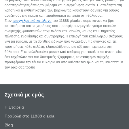
Οι
βάρκες
αποτελούν κλασική επιλογή για μικρές οικογενειακές βόλτες ή για
δραστηριότητες όπως το ψάρεμα και η εξερεύνηση ακτών. Η απλότητα στη
χρήση και η ανθεκτικότητα των βαρκών τις καθιστούν ιδανικές για όσους
αναζητούν μια ήρεμη και παραδοσιακή εμπειρία στη θάλασσα.
Στον
επαγγελματικό κατάλογο
του
11888
giaola
μπορεί κανείς να βρει
καταστήματα και επιχειρήσεις που προσφέρουν μεγάλη γκάμα σκαφών
αναψυχής, φουσκωτών, ταχυπλόων και βαρκών, καθώς και υπηρεσίες
πώλησης, ενοικίασης και συντήρησης. Η επιλογή του κατάλληλου σκάφους
γίνεται εύκολα, με τη βοήθεια ειδικών που γνωρίζουν τις ανάγκες και τις
προτιμήσεις κάθε πελάτη, εξασφαλίζοντας μια αξέχαστη εμπειρία στη
θάλασσα. Είτε επιλέξετε ένα
φουσκωτό σκάφος
για ευκολία και άνεση, είτε
ένα
ταχύπλοο
για πιο δυναμικές εξορμήσεις, τα
σκάφη αναψυχής
προσφέρουν την τέλεια ευκαιρία να απολαύσετε τον ήλιο και τη θάλασσα με
τον δικό σας τρόπο.
Σχετικά με εμάς
Η Εταιρεία
Προβολή στο 11888 giaola
Blog