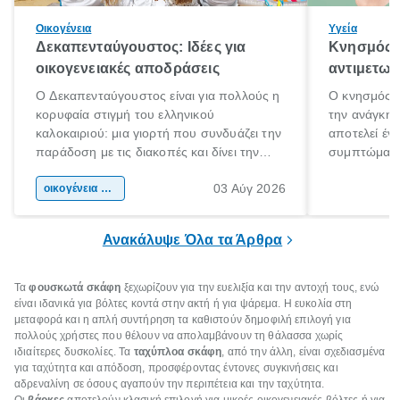
Οικογένεια
Υγεία
Δεκαπενταύγουστος: Ιδέες για
Κνησμός: 
οικογενειακές αποδράσεις
αντιμετωπ
Ο Δεκαπενταύγουστος είναι για πολλούς η
Ο κνησμός ε
κορυφαία στιγμή του ελληνικού
την ανάγκη 
καλοκαιριού: μια γιορτή που συνδυάζει την
αποτελεί έν
παράδοση με τις διακοπές και δίνει την
συμπτώματα
αφορμή για ταξίδια σε κάθε γωνιά της
άνθρωποι κά
03 Αύγ 2026
χώρας. Είτε πρόκειται για λίγες μέρες
οικογένεια & παιδί
πληροφορίες 
ξεγνοιασιάς είτε για μια σύντομη εξόρμηση.
καθώς μπορε
επιμένει για
Ανακάλυψε Όλα τα Άρθρα
Τα
φουσκωτά σκάφη
ξεχωρίζουν για την ευελιξία και την αντοχή τους, ενώ
είναι ιδανικά για βόλτες κοντά στην ακτή ή για ψάρεμα. Η ευκολία στη
μεταφορά και η απλή συντήρηση τα καθιστούν δημοφιλή επιλογή για
πολλούς χρήστες που θέλουν να απολαμβάνουν τη θάλασσα χωρίς
ιδιαίτερες δυσκολίες. Τα
ταχύπλοα σκάφη
, από την άλλη, είναι σχεδιασμένα
για ταχύτητα και απόδοση, προσφέροντας έντονες συγκινήσεις και
αδρεναλίνη σε όσους αγαπούν την περιπέτεια και την ταχύτητα.