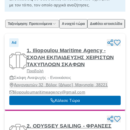
με τον τόπο, τον οποίο αρχικά αναζήτησες.
Ταξινόμηση: Προτεινόμενα
Ανοιχτό τώρα
Διαθέτει ιστοσελίδα
Ε
Ad
1. Iliopoulou Maritime Agency -
ΣΧΟΛΗ ΕΚΠΑΙΔΕΥΣΗΣ ΧΕΙΡΙΣΤΩΝ
ΤΑΧΥΠΛΟΩΝ ΣΚΑΦΩΝ
Προβολή
Σκάφη Αναψυχής - Ενοικιάσεις
Αργοναυτών 32, Βόλος [Δήμος], Μαγνησία, 38221
iliopouloumaritimeagency@gmail.com
Κάλεσε Τώρα
2. ODYSSEY SAILING - ΦΡΑΝΣΕΣ