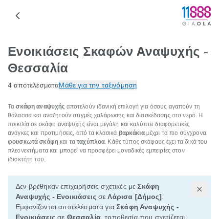
Ενοικιάσεις Σκαφών Αναψυχής -
Θεσσαλία
4 αποτελέσματα
Μάθε για την ταξινόμηση
Τα
σκάφη αναψυχής
αποτελούν ιδανική επιλογή για όσους αγαπούν τη
θάλασσα και αναζητούν στιγμές χαλάρωσης και διασκέδασης στο νερό. Η
ποικιλία σε σκάφη αναψυχής είναι μεγάλη και καλύπτει διαφορετικές
ανάγκες και προτιμήσεις, από τα κλασικά
βαρκάκια
μέχρι τα πιο σύγχρονα
φουσκωτά σκάφη
και τα
ταχύπλοα
. Κάθε τύπος σκάφους έχει τα δικά του
πλεονεκτήματα και μπορεί να προσφέρει μοναδικές εμπειρίες στον
ιδιοκτήτη του.
Δεν βρέθηκαν επιχειρήσεις σχετικές με
Σκάφη
Αναψυχής - Ενοικιάσεις
σε
Λάρισα [Δήμος]
.
Εμφανίζονται αποτελέσματα για
Σκάφη Αναψυχής -
Ενοικιάσεις
σε
Θεσσαλία
, τοποθεσία που σχετίζεται