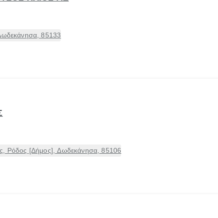
 Δωδεκάνησα, 85133
Σ
ς, Ρόδος [Δήμος], Δωδεκάνησα, 85106