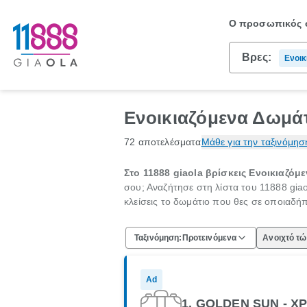
Ο προσωπικός σ
Βρες:
Ενοικ
Ενοικιαζόμενα Δωμάτ
72 αποτελέσματα
Μάθε για την ταξινόμησ
Στο 11888 giaola βρίσκεις Ενοικιαζό
σου; Αναζήτησε στη λίστα του 11888 giao
κλείσεις το δωμάτιο που θες σε οποιαδή
Ταξινόμηση:
Προτεινόμενα
Ανοιχτό τ
Ad
1. GOLDEN SUN - Χ