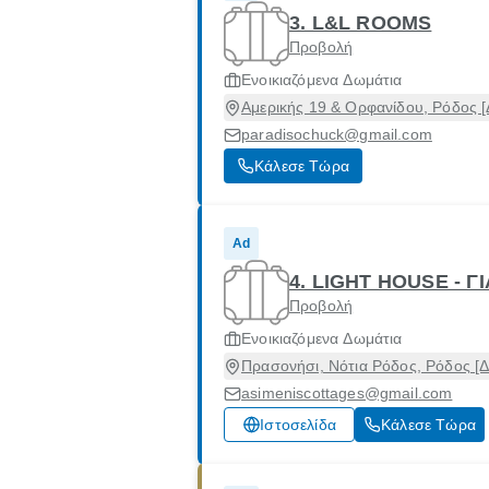
3. L&L ROOMS
Προβολή
Ενοικιαζόμενα Δωμάτια
Αμερικής 19 & Ορφανίδου, Ρόδος 
paradisochuck@gmail.com
Κάλεσε Τώρα
Ad
4. LIGHT HOUSE - 
Προβολή
Ενοικιαζόμενα Δωμάτια
Πρασονήσι, Νότια Ρόδος, Ρόδος [
asimeniscottages@gmail.com
Ιστοσελίδα
Κάλεσε Τώρα