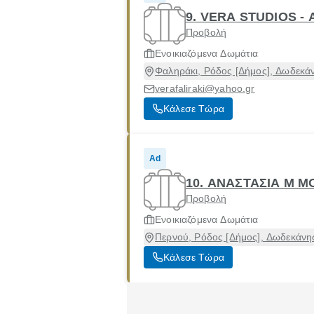
9. VERA STUDIOS -
Προβολή
Ενοικιαζόμενα Δωμάτια
Φαληράκι, Ρόδος [Δήμος], Δωδεκά
verafaliraki@yahoo.gr
Κάλεσε Τώρα
Ad
10. ΑΝΑΣΤΑΣΙΑ Μ 
Προβολή
Ενοικιαζόμενα Δωμάτια
Περνού, Ρόδος [Δήμος], Δωδεκάνη
Κάλεσε Τώρα