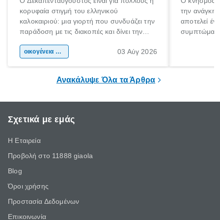
Ο Δεκαπενταύγουστος είναι για πολλούς η
Ο κνησμός ε
κορυφαία στιγμή του ελληνικού
την ανάγκη 
καλοκαιριού: μια γιορτή που συνδυάζει την
αποτελεί έν
παράδοση με τις διακοπές και δίνει την
συμπτώματα
αφορμή για ταξίδια σε κάθε γωνιά της
άνθρωποι κά
03 Αύγ 2026
χώρας. Είτε πρόκειται για λίγες μέρες
οικογένεια & παιδί
πληροφορίες 
ξεγνοιασιάς είτε για μια σύντομη εξόρμηση.
καθώς μπορε
επιμένει για
Ανακάλυψε Όλα τα Άρθρα
Σχετικά με εμάς
Η Εταιρεία
Προβολή στο 11888 giaola
Blog
Όροι χρήσης
Προστασία Δεδομένων
Επικοινωνία