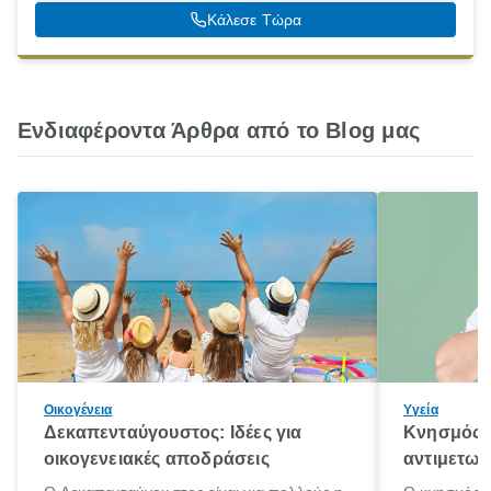
41221
Κάλεσε Τώρα
Ενδιαφέροντα Άρθρα από το Blog μας
Οικογένεια
Υγεία
Δεκαπενταύγουστος: Ιδέες για
Κνησμός: 
οικογενειακές αποδράσεις
αντιμετωπ