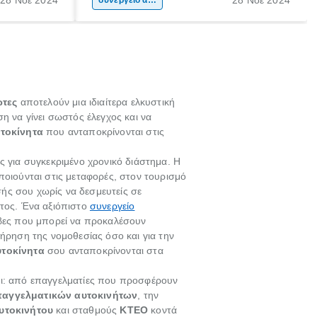
ήτου, είναι
συνεργείο αυτοκινήτου
δε τη θεωρούμε σοβαρή) θα αναβάλουμε
αθαρισμός
το να πάμε στο συνεργείο, ξανά και ξανά.
μαξιού.
ώτες
αποτελούν μια ιδιαίτερα ελκυστική
η να γίνει σωστός έλεγχος και να
τοκίνητα
που ανταποκρίνονται στις
ις για συγκεκριμένο χρονικό διάστημα. Η
οποιούνται στις μεταφορές, στον τουρισμό
σής σου χωρίς να δεσμευτείς σε
ατος. Ένα αξιόπιστο
συνεργείο
άβες που μπορεί να προκαλέσουν
τήρηση της νομοθεσίας όσο και για την
υτοκίνητα
σου ανταποκρίνονται στα
αι: από επαγγελματίες που προσφέρουν
παγγελματικών αυτοκινήτων
, την
υτοκινήτου
και σταθμούς
ΚΤΕΟ
κοντά