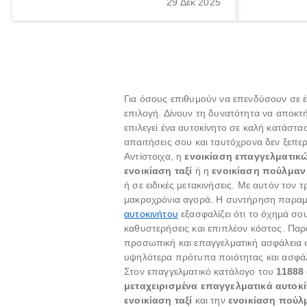
29 Δεκ 2025
πολλοί ιδιοκτήτες οχημάτων αμελούν την
προθεσμία του ελέγχου.
Για όσους επιθυμούν να επενδύσουν σε 
επιλογή. Δίνουν τη δυνατότητα να αποκτή
επιλεγεί ένα αυτοκίνητο σε καλή κατάστ
απαιτήσεις σου και ταυτόχρονα δεν ξεπε
Αντίστοιχα, η
ενοικίαση επαγγελματικ
ενοικίαση ταξί
ή η
ενοικίαση πούλμαν
ή σε ειδικές μετακινήσεις. Με αυτόν τον
μακροχρόνια αγορά. Η συντήρηση παραμέν
αυτοκινήτου
εξασφαλίζει ότι το όχημά σο
καθυστερήσεις και επιπλέον κόστος. Παρ
προσωπική και επαγγελματική ασφάλεια σ
υψηλότερα πρότυπα ποιότητας και ασφάλ
Στον επαγγελματικό κατάλογο του
11888 
μεταχειρισμένα επαγγελματικά αυτοκί
ενοικίαση ταξί
και την
ενοικίαση πούλ