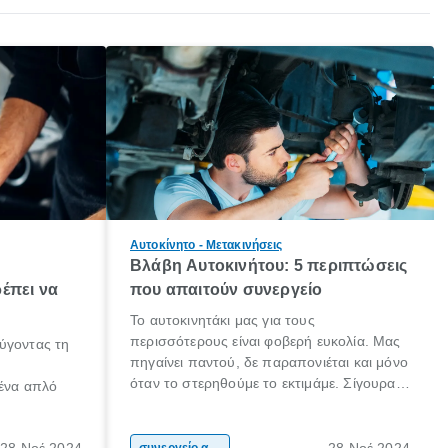
Αυτοκίνητο - Μετακινήσεις
Βλάβη Αυτοκινήτου: 5 περιπτώσεις
έπει να
που απαιτούν συνεργείο
Το αυτοκινητάκι μας για τους
περισσότερους είναι φοβερή ευκολία. Μας
ύγοντας τη
πηγαίνει παντού, δε παραπονιέται και μόνο
όταν το στερηθούμε το εκτιμάμε. Σίγουρα
 ένα απλό
κάποιοι το προσέχουν ιδιαιτέρως και το
φροντίζουν συχνά! Είμαστε όμως και εμείς,
 το ίδιο. Ο
που αν παρουσιαστεί μία βλάβη (ειδικά αν
28 Νοέ 2024
28 Νοέ 2024