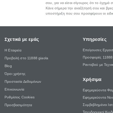
σου, για να είσαι σίγουρος ότι το όχημά
Κάνε σήμερα την αναζήτησή σου και βρε
υποστήριξη που σου προσφέρουν οι ειδικ
Σχετικά με εμάς
Υπηρεσίες
Επείγουσες Εργασ
Η Εταιρεία
Προσφορές 11888 
Προβολή στο 11888 giaola
Ραντεβού με Τεχνι
Blog
Όροι χρήσης
Χρήσιμα
Προστασία Δεδομένων
Επικοινωνία
Εφημερεύοντα Φα
Ρυθμίσεις Cookies
Εφημερεύοντα Νο
Συμβεβλημένοι Ια
Προσβασιμότητα
Ταχυδρομικοί Κωδι