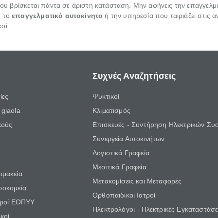
 σου βρίσκεται πάντα σε άριστη κατάσταση. Μην αφήνεις την επαγγελ
ς το
επαγγελματικό αυτοκίνητο
ή την υπηρεσία που ταιριάζει στις α
οί.
Συχνές Αναζητήσεις
ίες
Ψυκτικοί
giaola
Κλιματισμός
κούς
Επισκευές - Συντήρηση Ηλεκτρικών Συ
Συνεργεία Αυτοκινήτων
Λογιστικά Γραφεία
Μεσιτικά Γραφεία
ρμακεία
Μετακομίσεις και Μεταφορές
σοκομεία
Ορθοπαιδικοί Ιατροί
τροί ΕΟΠΥΥ
Ηλεκτρολόγοι - Ηλεκτρικές Εγκαταστάσε
κοί