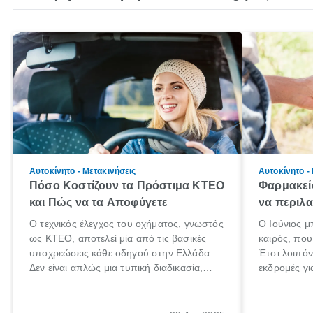
Αυτοκίνητο - Μετακινήσεις
Αυτοκίνητο -
Πόσο Κοστίζουν τα Πρόστιμα ΚΤΕΟ
Φαρμακείο
και Πώς να τα Αποφύγετε
να περιλα
Ο τεχνικός έλεγχος του οχήματος, γνωστός
Ο Ιούνιος μ
ως ΚΤΕΟ, αποτελεί μία από τις βασικές
καιρός, που 
υποχρεώσεις κάθε οδηγού στην Ελλάδα.
Έτσι λοιπόν
Δεν είναι απλώς μια τυπική διαδικασία,
εκδρομές γι
αλλά ένα ουσιαστικό μέτρο για την
ρυθμούς θα 
ασφάλεια των επιβατών, των άλλων
πηγαίνουμε 
οδηγών και του περιβάλλοντος. Ωστόσο,