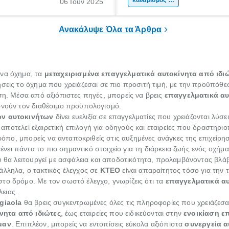
βιολογικός καθαρισμός αυτοκιν
καθαρισμός αυτοκινήτου
06 Ιούν 2025
ουσιαστικά ένας βαθύτερος κ
του εσωτερικού μέρους ενός α
Ανακάλυψε Όλα τα Άρθρα
ένα όχημα, τα
μεταχειρισμένα επαγγελματικά αυτοκίνητα από ιδι
σεις το όχημα που χρειάζεσαι σε πιο προσιτή τιμή, με την προϋπόθεσ
αση. Μέσα από αξιόπιστες πηγές, μπορείς να βρεις
επαγγελματικά αυ
ρνούν τον διαθέσιμο προϋπολογισμό.
ών αυτοκινήτων
δίνει ευελιξία σε επαγγελματίες που χρειάζονται λύσε
αποτελεί εξαιρετική επιλογή για οδηγούς και εταιρείες που δραστηρι
 τρόπο, μπορείς να ανταποκριθείς στις αυξημένες ανάγκες της επιχείρη
ει πάντα το πιο σημαντικό στοιχείο για τη διάρκεια ζωής ενός οχήμ
υ θα λειτουργεί με ασφάλεια και αποδοτικότητα, προλαμβάνοντας βλ
άλληλα, ο τακτικός έλεγχος σε
ΚΤΕΟ
είναι απαραίτητος τόσο για την 
το δρόμο. Με τον σωστό έλεγχο, γνωρίζεις ότι τα
επαγγελματικά α
ειας.
giaola
θα βρεις συγκεντρωμένες όλες τις πληροφορίες που χρειάζεσ
νητα από ιδιώτες
, έως εταιρείες που ειδικεύονται στην
ενοικίαση ε
μαν
. Επιπλέον, μπορείς να εντοπίσεις εύκολα αξιόπιστα
συνεργεία α