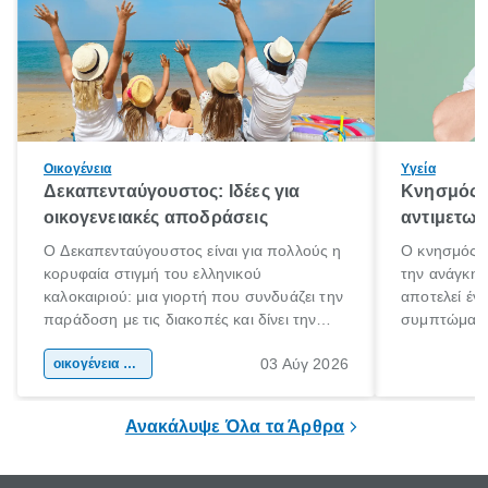
Οικογένεια
Υγεία
Δεκαπενταύγουστος: Ιδέες για
Κνησμός: 
οικογενειακές αποδράσεις
αντιμετωπ
Ο Δεκαπενταύγουστος είναι για πολλούς η
Ο κνησμός ε
κορυφαία στιγμή του ελληνικού
την ανάγκη 
καλοκαιριού: μια γιορτή που συνδυάζει την
αποτελεί έν
παράδοση με τις διακοπές και δίνει την
συμπτώματα
αφορμή για ταξίδια σε κάθε γωνιά της
άνθρωποι κά
03 Αύγ 2026
χώρας. Είτε πρόκειται για λίγες μέρες
οικογένεια & παιδί
πληροφορίες 
ξεγνοιασιάς είτε για μια σύντομη εξόρμηση.
καθώς μπορε
επιμένει για
Ανακάλυψε Όλα τα Άρθρα