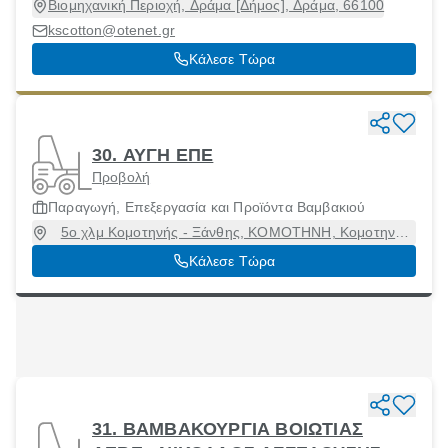
Βιομηχανική Περιοχή, Δράμα [Δήμος], Δράμα, 66100
kscotton@otenet.gr
Κάλεσε Τώρα
30. ΑΥΓΗ ΕΠΕ
Προβολή
Παραγωγή, Επεξεργασία και Προϊόντα Βαμβακιού
5ο χλμ Κομοτηνής - Ξάνθης, ΚΟΜΟΤΗΝΗ, Κομοτηνή
[Δήμος], Ροδόπη, 69100
Κάλεσε Τώρα
31. ΒΑΜΒΑΚΟΥΡΓΙΑ ΒΟΙΩΤΙΑΣ