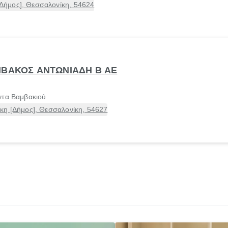
ήμος], Θεσσαλονίκη, 54624
ΜΒΑΚΟΣ ΑΝΤΩΝΙΑΔΗ Β ΑΕ
ντα Βαμβακιού
κη [Δήμος], Θεσσαλονίκη, 54627