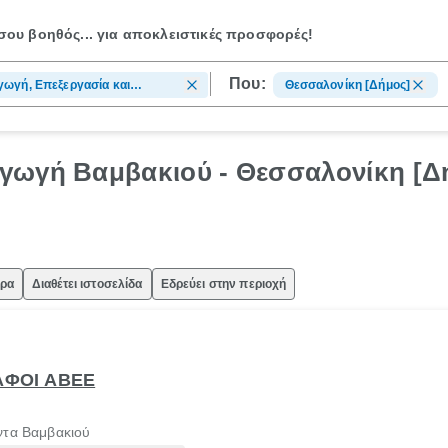
ου βοηθός...
για αποκλειστικές προσφορές!
Που:
ωγή, Επεξεργασία και
Θεσσαλονίκη [Δήμος]
ντα Βαμβακιού
γωγή Βαμβακιού - Θεσσαλονίκη [Δ
ώρα
Διαθέτει ιστοσελίδα
Εδρεύει στην περιοχή
ΑΦΟΙ ΑΒΕΕ
ντα Βαμβακιού