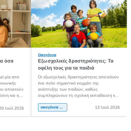
Οικογένεια
λα όσα
Εξωσχολικές δραστηριότητες: Τα
οφέλη τους για τα παιδιά
εί μία από
Οι εξωσχολικές δραστηριότητες αποτελούν
οινωνικής
ένα πολύ σημαντικό κομμάτι της
που αποκτούν
ανάπτυξης των παιδιών, καθώς
σύνη και η
συμπληρώνουν τη σχολική εκπαίδευση και
ιδιαίτερα
συμβάλλουν ουσιαστικά στη διαμόρφωση
13 Ιούλ 2026
κάθε
της προσωπικότητας, της κοινωνικότητας
οικογένεια & παιδί
20 Ιούλ 2026
ται από
και των δεξιοτήτων τους. Δεν είναι απλώς
ώσεις.
ένας τρόπος για να περνάει το παιδί τον
ελεύθερο χρόνο του.