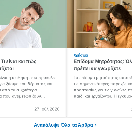
Χρήσιμα
Τι είναι και πώς
Επίδομα Μητρότητας: Ό
ίζεται
πρέπει να γνωρίζετε
ίναι η αίσθηση που προκαλεί
Το επίδομα μητρότητας αποτελ
για ξύσιμο του δέρματος και
τις σημαντικότερες παροχές κ
α από τα συχνότερα
προστασίας για τις γυναίκες 
 που αντιμετωπίζουν
παιδί και εργάζονται. Η εγκυμο
θε ηλικίας. Πολλοί αναζητούν
γέννηση ενός παιδιού είναι μια 
 για το «κνησμός τι είναι»,
σημαντική περίοδος στη ζωή 
27 Ιούλ 2026
ί να εμφανιστεί ξαφνικά ή να
οικογένειας, η οποία συνοδεύε
α μεγάλο χρονικό διάστημα.
αυξημένες ανάγκες και υποχρε
Ανακάλυψε Όλα τα Άρθρα