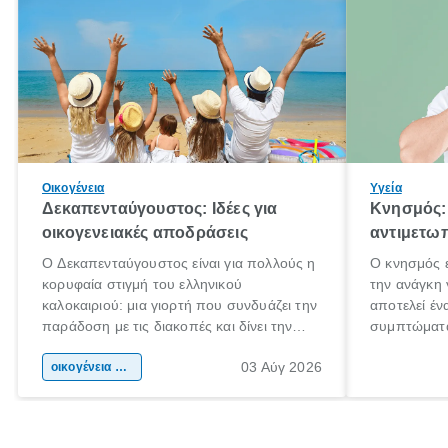
Οικογένεια
Υγεία
Δεκαπενταύγουστος: Ιδέες για
Κνησμός: 
οικογενειακές αποδράσεις
αντιμετωπ
Ο Δεκαπενταύγουστος είναι για πολλούς η
Ο κνησμός ε
κορυφαία στιγμή του ελληνικού
την ανάγκη 
καλοκαιριού: μια γιορτή που συνδυάζει την
αποτελεί έν
παράδοση με τις διακοπές και δίνει την
συμπτώματα
αφορμή για ταξίδια σε κάθε γωνιά της
άνθρωποι κά
03 Αύγ 2026
χώρας. Είτε πρόκειται για λίγες μέρες
οικογένεια & παιδί
πληροφορίες
ξεγνοιασιάς είτε για μια σύντομη εξόρμηση.
καθώς μπορε
επιμένει γι