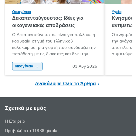
Οικογένεια
Υγεία
Δεκαπενταύγουστος: Ιδέες για
Κνησμός: 
οικογενειακές αποδράσεις
αντιμετωπ
Ο Δεκαπενταύγουστος είναι για πολλούς η
Ο κνησμός ε
κορυφαία στιγμή του ελληνικού
την ανάγκη 
καλοκαιριού: μια γιορτή που συνδυάζει την
αποτελεί έν
παράδοση με τις διακοπές και δίνει την
συμπτώματα
αφορμή για ταξίδια σε κάθε γωνιά της
άνθρωποι κά
03 Αύγ 2026
χώρας. Είτε πρόκειται για λίγες μέρες
οικογένεια & παιδί
πληροφορίες 
ξεγνοιασιάς είτε για μια σύντομη εξόρμηση.
καθώς μπορε
επιμένει για
Ανακάλυψε Όλα τα Άρθρα
Σχετικά με εμάς
Η Εταιρεία
Προβολή στο 11888 giaola