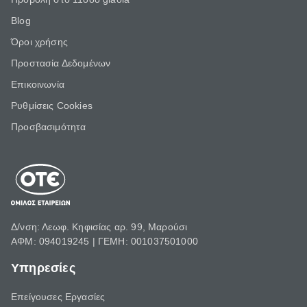
Blog
Όροι χρήσης
Προστασία Δεδομένων
Επικοινωνία
Ρυθμίσεις Cookies
Προσβασιμότητα
Δ/νση: Λεωφ. Κηφισίας αρ. 99, Μαρούσι
ΑΦΜ: 094019245 | ΓΕΜΗ: 001037501000
Υπηρεσίες
Επείγουσες Εργασίες