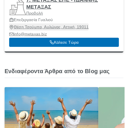
7. ΜΕΤΑΞΑΣ ΕΠΕ - ΙΩΑΝΝΗΣ
ΜΕΤΑΞΑΣ
Προβολή
Επεξεργασία Γυαλιού
Θέση Τσούμπα, Αυλώνας, Αττική, 19011
info@metaxas.biz
Κάλεσε Τώρα
Ενδιαφέροντα Άρθρα από το Blog μας