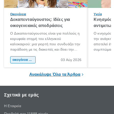
Οικογένεια
Υγεία
Δεκαπενταύγουστος: Ιδέες για
Κνησμός: 
οικογενειακές αποδράσεις
αντιμετωπ
Ο Δεκαπενταύγουστος είναι για πολλούς η
Ο κνησμός ε
κορυφαία στιγμή του ελληνικού
την ανάγκη 
καλοκαιριού: μια γιορτή που συνδυάζει την
αποτελεί έν
παράδοση με τις διακοπές και δίνει την
συμπτώματα
αφορμή για ταξίδια σε κάθε γωνιά της
άνθρωποι κά
03 Αύγ 2026
χώρας. Είτε πρόκειται για λίγες μέρες
οικογένεια & παιδί
πληροφορίες 
ξεγνοιασιάς είτε για μια σύντομη εξόρμηση.
καθώς μπορε
επιμένει για
Ανακάλυψε Όλα τα Άρθρα
Σχετικά με εμάς
Η Εταιρεία
Προβολή στο 11888 giaola