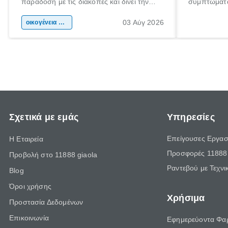
παράδοση με τις διακοπές και δίνει την
συμπτώματα
αφορμή για ταξίδια σε κάθε γωνιά της
άνθρωποι κά
03 Αύγ 2026
χώρας. Είτε πρόκειται για λίγες μέρες
οικογένεια & παιδί
πληροφορίες
ξεγνοιασιάς είτε για μια σύντομη εξόρμηση.
καθώς μπορε
επιμένει γι
Σχετικά με εμάς
Υπηρεσίες
Επείγουσες Εργασ
Η Εταιρεία
Προσφορές 11888 
Προβολή στο 11888 giaola
Ραντεβού με Τεχνι
Blog
Όροι χρήσης
Χρήσιμα
Προστασία Δεδομένων
Επικοινωνία
Εφημερεύοντα Φα