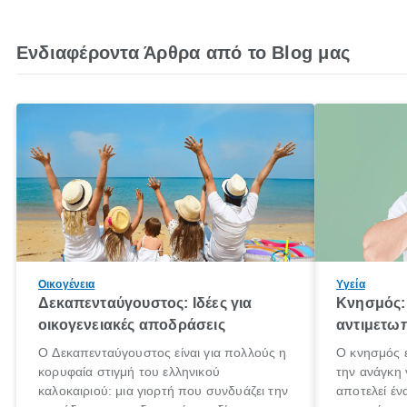
Ενδιαφέροντα Άρθρα από το Blog μας
Οικογένεια
Υγεία
Δεκαπενταύγουστος: Ιδέες για
Κνησμός: 
οικογενειακές αποδράσεις
αντιμετωπ
Ο Δεκαπενταύγουστος είναι για πολλούς η
Ο κνησμός ε
κορυφαία στιγμή του ελληνικού
την ανάγκη 
καλοκαιριού: μια γιορτή που συνδυάζει την
αποτελεί έν