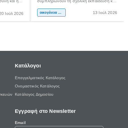
σύνη και η
συμπληρώνουν τη σχολική εκπαίδευση και
ιδιαίτερα
συμβάλλουν ουσιαστικά στη διαμόρφωση
13 Ιούλ 2026
κάθε
της προσωπικότητας, της κοινωνικότητας
οικογένεια & παιδί
20 Ιούλ 2026
ται από
και των δεξιοτήτων τους. Δεν είναι απλώς
ώσεις.
ένας τρόπος για να περνάει το παιδί τον
ελεύθερο χρόνο του.
Κατάλογοι
Επαγγελματικός Κατάλογος
Ονομαστικός Κατάλογος
σκευών
Κατάλογος Δημοσίου
Εγγραφή στο Newsletter
Email