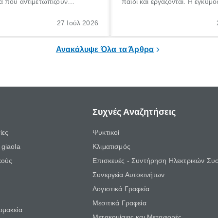
 που αντιμετωπίζουν
παιδί και εργάζονται. Η εγκυμο
θε ηλικίας. Πολλοί αναζητούν
γέννηση ενός παιδιού είναι μια 
 για το «κνησμός τι είναι»,
σημαντική περίοδος στη ζωή 
27 Ιούλ 2026
ί να εμφανιστεί ξαφνικά ή να
οικογένειας, η οποία συνοδεύε
α μεγάλο χρονικό διάστημα.
αυξημένες ανάγκες και υποχρε
Ανακάλυψε Όλα τα Άρθρα
Συχνές Αναζητήσεις
ίες
Ψυκτικοί
giaola
Κλιματισμός
κούς
Επισκευές - Συντήρηση Ηλεκτρικών Συ
Συνεργεία Αυτοκινήτων
Λογιστικά Γραφεία
Μεσιτικά Γραφεία
ρμακεία
Μετακομίσεις και Μεταφορές