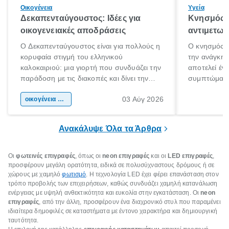
Οικογένεια
Υγεία
Δεκαπενταύγουστος: Ιδέες για
Κνησμός: 
οικογενειακές αποδράσεις
αντιμετωπ
Ο Δεκαπενταύγουστος είναι για πολλούς η
Ο κνησμός ε
κορυφαία στιγμή του ελληνικού
την ανάγκη 
καλοκαιριού: μια γιορτή που συνδυάζει την
αποτελεί έν
παράδοση με τις διακοπές και δίνει την
συμπτώματα
αφορμή για ταξίδια σε κάθε γωνιά της
άνθρωποι κά
03 Αύγ 2026
χώρας. Είτε πρόκειται για λίγες μέρες
οικογένεια & παιδί
πληροφορίες 
ξεγνοιασιάς είτε για μια σύντομη εξόρμηση.
καθώς μπορε
επιμένει για
Ανακάλυψε Όλα τα Άρθρα
Οι
φωτεινές επιγραφές
, όπως οι
neon επιγραφές
και οι
LED επιγραφές
,
προσφέρουν μεγάλη ορατότητα, ειδικά σε πολυσύχναστους δρόμους ή σε
χώρους με χαμηλό
φωτισμό
. Η τεχνολογία LED έχει φέρει επανάσταση στον
τρόπο προβολής των επιχειρήσεων, καθώς συνδυάζει χαμηλή κατανάλωση
ενέργειας με υψηλή ανθεκτικότητα και ευκολία στην εγκατάσταση. Οι
neon
επιγραφές
, από την άλλη, προσφέρουν ένα διαχρονικό στυλ που παραμένει
ιδιαίτερα δημοφιλές σε καταστήματα με έντονο χαρακτήρα και δημιουργική
ταυτότητα.