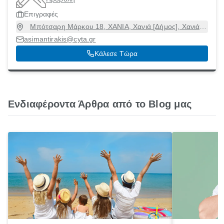
Επιγραφές
Μπότσαρη Μάρκου 18, ΧΑΝΙΑ, Χανιά [Δήμος], Χανιά,
73135
asimantirakis@cyta.gr
Κάλεσε Τώρα
Ενδιαφέροντα Άρθρα από το Blog μας