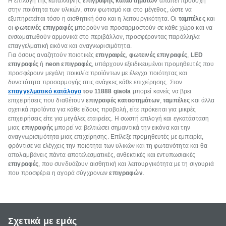
Η επιλογή της κατάλληλης
επιγραφής καταστημάτων
απαιτεί προσοχή
στην ποιότητα των υλικών, στον φωτισμό και στο μέγεθος, ώστε να
εξυπηρετείται τόσο η αισθητική όσο και η λειτουργικότητα. Οι
ταμπέλες
και
οι
φωτεινές επιγραφές
μπορούν να προσαρμοστούν σε κάθε χώρο και να
ενσωματωθούν αρμονικά στο περιβάλλον, προσφέροντας παράλληλα
επαγγελματική εικόνα και αναγνωρισιμότητα.
Για όσους αναζητούν ποιοτικές
επιγραφές
,
φωτεινές επιγραφές
,
LED
επιγραφές
ή
neon επιγραφές
, υπάρχουν εξειδικευμένοι προμηθευτές που
προσφέρουν μεγάλη ποικιλία προϊόντων με έλεγχο ποιότητας και
δυνατότητα προσαρμογής στις ανάγκες κάθε επιχείρησης. Στον
επαγγελματικό κατάλογο
του 11888 giaola
μπορεί κανείς να βρει
επιχειρήσεις που διαθέτουν
επιγραφές καταστημάτων
,
ταμπέλες
και άλλα
σχετικά προϊόντα για κάθε είδους προβολή, είτε πρόκειται για μικρές
επιχειρήσεις είτε για μεγάλες εταιρείες. Η σωστή επιλογή και εγκατάσταση
μιας
επιγραφής
μπορεί να βελτιώσει σημαντικά την εικόνα και την
αναγνωρισιμότητα μιας επιχείρησης. Επίλεξε προμηθευτές με εμπειρία,
φρόντισε να ελέγχεις την ποιότητα των υλικών και τη φωτεινότητα και θα
απολαμβάνεις πάντα αποτελεσματικές, ανθεκτικές και εντυπωσιακές
επιγραφές
, που συνδυάζουν αισθητική και λειτουργικότητα με τη σιγουριά
που προσφέρει η αγορά σύγχρονων
επιγραφών
.
Σχετικά με εμάς