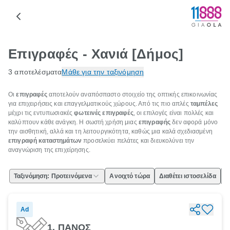
Επιγραφές - Χανιά [Δήμος]
3 αποτελέσματα
Μάθε για την ταξινόμηση
Οι
επιγραφές
αποτελούν αναπόσπαστο στοιχείο της οπτικής επικοινωνίας
για επιχειρήσεις και επαγγελματικούς χώρους. Από τις πιο απλές
ταμπέλες
μέχρι τις εντυπωσιακές
φωτεινές επιγραφές
, οι επιλογές είναι πολλές και
καλύπτουν κάθε ανάγκη. Η σωστή χρήση μιας
επιγραφής
δεν αφορά μόνο
την αισθητική, αλλά και τη λειτουργικότητα, καθώς μια καλά σχεδιασμένη
επιγραφή καταστημάτων
προσελκύει πελάτες και διευκολύνει την
αναγνώριση της επιχείρησης.
Ταξινόμηση: Προτεινόμενα
Ανοιχτό τώρα
Διαθέτει ιστοσελίδα
Ε
Ad
1. ΠΑΝΟΣ