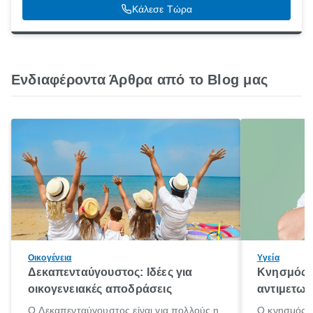
Λάρισα, 41222
Κάλεσε Τώρα
Ενδιαφέροντα Άρθρα από το Blog μας
Οικογένεια
Υγεία
Δεκαπενταύγουστος: Ιδέες για
Κνησμός: 
οικογενειακές αποδράσεις
αντιμετωπ
Ο Δεκαπενταύγουστος είναι για πολλούς η
Ο κνησμός ε