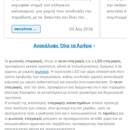
κορυφαία στιγμή του ελληνικού
την ανάγκη 
καλοκαιριού: μια γιορτή που συνδυάζει την
αποτελεί έν
παράδοση με τις διακοπές και δίνει την
συμπτώματα
αφορμή για ταξίδια σε κάθε γωνιά της
άνθρωποι κά
03 Αύγ 2026
χώρας. Είτε πρόκειται για λίγες μέρες
οικογένεια & παιδί
πληροφορίες 
ξεγνοιασιάς είτε για μια σύντομη εξόρμηση.
καθώς μπορε
επιμένει για
Ανακάλυψε Όλα τα Άρθρα
Οι
φωτεινές επιγραφές
, όπως οι
neon επιγραφές
και οι
LED επιγραφές
,
προσφέρουν μεγάλη ορατότητα, ειδικά σε πολυσύχναστους δρόμους ή σε
χώρους με χαμηλό
φωτισμό
. Η τεχνολογία LED έχει φέρει επανάσταση στον
τρόπο προβολής των επιχειρήσεων, καθώς συνδυάζει χαμηλή κατανάλωση
ενέργειας με υψηλή ανθεκτικότητα και ευκολία στην εγκατάσταση. Οι
neon
επιγραφές
, από την άλλη, προσφέρουν ένα διαχρονικό στυλ που παραμένει
ιδιαίτερα δημοφιλές σε καταστήματα με έντονο χαρακτήρα και δημιουργική
ταυτότητα.
Η επιλογή της κατάλληλης
επιγραφής καταστημάτων
απαιτεί προσοχή
στην ποιότητα των υλικών, στον φωτισμό και στο μέγεθος, ώστε να
εξυπηρετείται τόσο η αισθητική όσο και η λειτουργικότητα. Οι
ταμπέλες
και
οι
φωτεινές επιγραφές
μπορούν να προσαρμοστούν σε κάθε χώρο και να
ενσωματωθούν αρμονικά στο περιβάλλον, προσφέροντας παράλληλα
επαγγελματική εικόνα και αναγνωρισιμότητα.