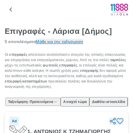
Επιγραφές - Λάρισα [Δήμος]
5 αποτελέσματα
Μάθε για την ταξινόμηση
Οι
επιγραφές
αποτελούν αναπόσπαστο στοιχείο της οπτικής επικοινωνίας
για επιχειρήσεις και επαγγελματικούς χώρους. Από τις πιο απλές
ταμπέλες
μέχρι τις εντυπωσιακές
φωτεινές επιγραφές
, οι επιλογές είναι πολλές και
καλύπτουν κάθε ανάγκη. Η σωστή χρήση μιας
επιγραφής
δεν αφορά μόνο
την αισθητική, αλλά και τη λειτουργικότητα, καθώς μια καλά σχεδιασμένη
επιγραφή καταστημάτων
προσελκύει πελάτες και διευκολύνει την
αναγνώριση της επιχείρησης.
Ταξινόμηση: Προτεινόμενα
Ανοιχτό τώρα
Διαθέτει ιστοσελίδα
Ε
Ad
1. ΑΝΤΩΝΙΟΣ Κ ΤΖΗΜΑΓΙΩΡΓΗΣ