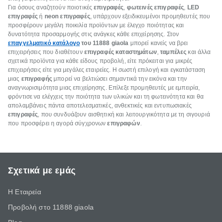
Για όσους αναζητούν ποιοτικές
επιγραφές
,
φωτεινές επιγραφές
,
LED
επιγραφές
ή
neon επιγραφές
, υπάρχουν εξειδικευμένοι προμηθευτές που
προσφέρουν μεγάλη ποικιλία προϊόντων με έλεγχο ποιότητας και
δυνατότητα προσαρμογής στις ανάγκες κάθε επιχείρησης. Στον
επαγγελματικό κατάλογο
του 11888 giaola
μπορεί κανείς να βρει
επιχειρήσεις που διαθέτουν
επιγραφές καταστημάτων
,
ταμπέλες
και άλλα
σχετικά προϊόντα για κάθε είδους προβολή, είτε πρόκειται για μικρές
επιχειρήσεις είτε για μεγάλες εταιρείες. Η σωστή επιλογή και εγκατάσταση
μιας
επιγραφής
μπορεί να βελτιώσει σημαντικά την εικόνα και την
αναγνωρισιμότητα μιας επιχείρησης. Επίλεξε προμηθευτές με εμπειρία,
φρόντισε να ελέγχεις την ποιότητα των υλικών και τη φωτεινότητα και θα
απολαμβάνεις πάντα αποτελεσματικές, ανθεκτικές και εντυπωσιακές
επιγραφές
, που συνδυάζουν αισθητική και λειτουργικότητα με τη σιγουριά
που προσφέρει η αγορά σύγχρονων
επιγραφών
.
Σχετικά με εμάς
Η Εταιρεία
Προβολή στο 11888 giaola