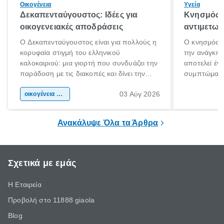
Οικογένεια
Υγεία
Δεκαπενταύγουστος: Ιδέες για
Κνησμός: 
οικογενειακές αποδράσεις
αντιμετωπ
Ο Δεκαπενταύγουστος είναι για πολλούς η
Ο κνησμός ε
κορυφαία στιγμή του ελληνικού
την ανάγκη 
καλοκαιριού: μια γιορτή που συνδυάζει την
αποτελεί έν
παράδοση με τις διακοπές και δίνει την
συμπτώματα
αφορμή για ταξίδια σε κάθε γωνιά της
άνθρωποι κά
03 Αύγ 2026
χώρας. Είτε πρόκειται για λίγες μέρες
οικογένεια & παιδί
πληροφορίες 
ξεγνοιασιάς είτε για μια σύντομη εξόρμηση.
καθώς μπορε
επιμένει για
Ανακάλυψε Όλα τα Άρθρα
Σχετικά με εμάς
Η Εταιρεία
Προβολή στο 11888 giaola
Blog