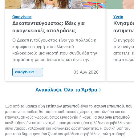
Οικογένεια
Υγεία
Δεκαπενταύγουστος: Ιδέες για
Κνησμός: 
οικογενειακές αποδράσεις
αντιμετωπ
Ο Δεκαπενταύγουστος είναι για πολλούς η
Ο κνησμός ε
κορυφαία στιγμή του ελληνικού
την ανάγκη 
καλοκαιριού: μια γιορτή που συνδυάζει την
αποτελεί έν
παράδοση με τις διακοπές και δίνει την
συμπτώματα
αφορμή για ταξίδια σε κάθε γωνιά της
άνθρωποι κά
03 Αύγ 2026
χώρας. Είτε πρόκειται για λίγες μέρες
οικογένεια & παιδί
πληροφορίες 
ξεγνοιασιάς είτε για μια σύντομη εξόρμηση.
καθώς μπορε
επιμένει για
Ανακάλυψε Όλα τα Άρθρα
Ένα από τα βασικά είδη
επίπλων μπαμπού
είναι το
σαλόνι μπαμπού
, που
μπορεί να τοποθετηθεί τόσο σε καθιστικούς χώρους σπιτιών όσο και σε
επαγγελματικούς χώρους, όπως ξενοδοχεία ή καφέ. Τα
σαλόνια μπαμπού
συνδυάζουν άνεση και αντοχή, προσφέροντας ένα φιλόξενο περιβάλλον για
συναντήσεις, χαλάρωση και κοινωνικές δραστηριότητες. Η φυσική υφή του
μπαμπού δημιουργεί ένα ζεστό και φιλόξενο περιβάλλον, ενώ η στιβαρή