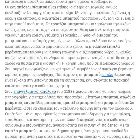
κατασκευή διασφαλίζει μακροχρόνια χρήση χωρίς προβλήματα.
Οι
καναπέδες μπαμπού
είναι επίσης ιδιαίτερα δημοφιλείς, καθώς
συνδυάζουν λειτουργικότητα και design. Ιδανικοί για σαλόνια, βεράντες ή
ακόμη και κήπους, οι
καναπέδες μπαμπού
προσφέρουν άνεση και ευελιξία
στην τοποθέτησή τους. Τα
τραπέζια μπαμπού
συμπληρώνουν την εικόνα
ενός χώρου, ενώ ταυτόχρονα παρέχουν σταθερή και ανθεκτική επιφάνεια
για καθημερινή χρήση, γεύματα ή εργασίες. Η φυσική ομορφιά του
μπαμπού και οι καθαρές γραμμές των επίπλων προσδίδουν έναν μοντέρνο
αλλά ταυτόχρονα ζεστό χαρακτήρα στο χώρο. Τα
μπαμπού έπιπλα
βεράντας
αποτελούν μια ιδανική επιλογή για εξωτερικούς χώρους, καθώς
αντέχουν στις καιρικές συνθήκες και προσφέρουν αντοχή και σταθερότητα
χωρίς να θυσιάζεται η αισθητική. Η χρήση μπαμπού σε εξωτερικούς χώρους
δημιουργεί έναν φιλόξενο και χαλαρωτικό περιβάλλον, ιδανικό για βεράντες,
κήπους ή χώρους αναψυχής. Ταυτόχρονα, τα
μπαμπού
έπιπλα
βεράντας
είναι εύκολα στη μετακίνηση και τη συντήρηση, καθιστώντας τα πρακτικά
και λειτουργικά για κάθε τύπο χρήστη.
Στον
επαγγελματικό κατάλογο
του
11888
giaola
μπορείς να βρεις πλήρεις
πληροφορίες για επιχειρήσεις που προσφέρουν
έπιπλα μπαμπού
,
σαλόνια
μπαμπού
,
καναπέδες μπαμπού
,
τραπέζια μπαμπού
και
μπαμπού έπιπλα
βεράντας
, ώστε να επιλέξεις τον κατάλληλο προμηθευτή για τον χώρο σου.
Οι εξειδικευμένοι προμηθευτές προσφέρουν καθοδήγηση για την επιλογή,
τοποθέτηση και συντήρηση των επίπλων, διασφαλίζοντας ότι κάθε αγορά
συνδυάζει λειτουργικότητα, ανθεκτικότητα και αισθητική ποιότητα. Με τα
έπιπλα μπαμπού
, μπορείς να δημιουργήσεις έναν χώρο που συνδυάζει
φυσικότητα, άνεση και στυλ, είτε πρόκειται για εσωτερικούς χώρους, είτε για