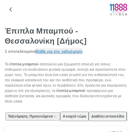
Έπιπλα Μπαμπού -
Θεσσαλονίκη [Δήμος]
1 αποτελέσματα
Μάθε για την ταξινόμηση
Τα
έπιπλα μπαμπού
αποτελούν μια ξεχωριστή επιλογή για όσους
επιθυμούν να συνδυάσουν φυσική ομορφιά, αντοχή και πρακτικότητα στον
χώρο τους. Το μπαμπού είναι ένα υλικό γνωστό για την ανθεκτικότητά του,
την ελαφριά κατασκευή του και την αισθητική που προσφέρει, ενώ
παράλληλα είναι φιλικό προς το περιβάλλον. Είτε πρόκειται για εσωτερικούς
χώρους είτε για εξωτερικούς, τα
έπιπλα μπαμπού
προσφέρουν μια
αίσθηση ζεστασιάς και φυσικής ομορφιάς που δύσκολα επιτυγχάνεται με
άλλα υλικά.
Ταξινόμηση: Προτεινόμενα
Ανοιχτό τώρα
Διαθέτει ιστοσελίδα
Ε