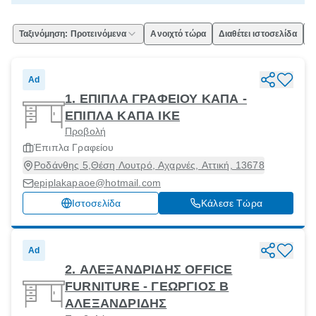
Ταξινόμηση: Προτεινόμενα
Ανοιχτό τώρα
Διαθέτει ιστοσελίδα
Ε
Ad
1. ΕΠΙΠΛΑ ΓΡΑΦΕΙΟΥ ΚΑΠΑ -
ΕΠΙΠΛΑ ΚΑΠΑ ΙΚΕ
Προβολή
Έπιπλα Γραφείου
Ροδάνθης 5,Θέση Λουτρό, Αχαρνές, Αττική, 13678
epiplakapaoe@hotmail.com
Ιστοσελίδα
Κάλεσε Τώρα
Ad
2. ΑΛΕΞΑΝΔΡΙΔΗΣ OFFICE
FURNITURE - ΓΕΩΡΓΙΟΣ Β
ΑΛΕΞΑΝΔΡΙΔΗΣ