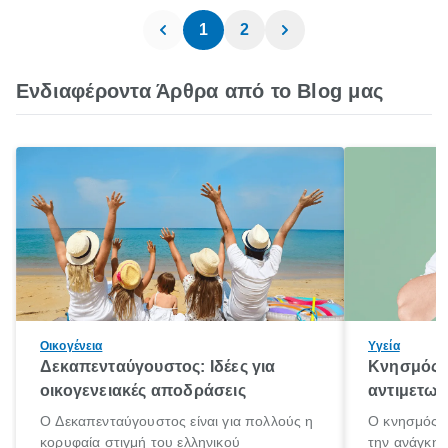
1
2
Ενδιαφέροντα Άρθρα από το Blog μας
Οικογένεια
Υγεία
Δεκαπενταύγουστος: Ιδέες για
Κνησμός: 
οικογενειακές αποδράσεις
αντιμετωπ
Ο Δεκαπενταύγουστος είναι για πολλούς η
Ο κνησμός ε
κορυφαία στιγμή του ελληνικού
την ανάγκη 