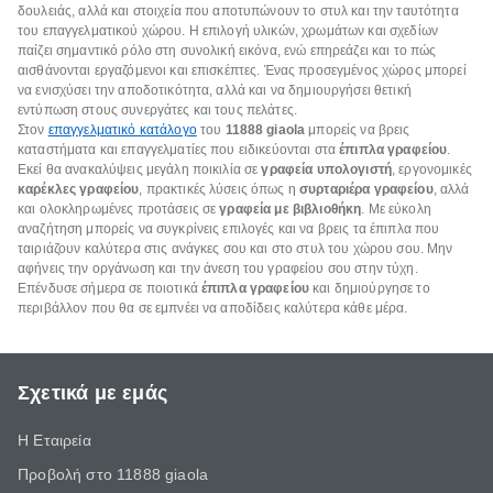
δουλειάς, αλλά και στοιχεία που αποτυπώνουν το στυλ και την ταυτότητα
του επαγγελματικού χώρου. Η επιλογή υλικών, χρωμάτων και σχεδίων
παίζει σημαντικό ρόλο στη συνολική εικόνα, ενώ επηρεάζει και το πώς
αισθάνονται εργαζόμενοι και επισκέπτες. Ένας προσεγμένος χώρος μπορεί
να ενισχύσει την αποδοτικότητα, αλλά και να δημιουργήσει θετική
εντύπωση στους συνεργάτες και τους πελάτες.
Στον
επαγγελματικό κατάλογο
του
11888 giaola
μπορείς να βρεις
καταστήματα και επαγγελματίες που ειδικεύονται στα
έπιπλα γραφείου
.
Εκεί θα ανακαλύψεις μεγάλη ποικιλία σε
γραφεία υπολογιστή
, εργονομικές
καρέκλες γραφείου
, πρακτικές λύσεις όπως η
συρταριέρα γραφείου
, αλλά
και ολοκληρωμένες προτάσεις σε
γραφεία με βιβλιοθήκη
. Με εύκολη
αναζήτηση μπορείς να συγκρίνεις επιλογές και να βρεις τα έπιπλα που
ταιριάζουν καλύτερα στις ανάγκες σου και στο στυλ του χώρου σου. Μην
αφήνεις την οργάνωση και την άνεση του γραφείου σου στην τύχη.
Επένδυσε σήμερα σε ποιοτικά
έπιπλα γραφείου
και δημιούργησε το
περιβάλλον που θα σε εμπνέει να αποδίδεις καλύτερα κάθε μέρα.
Σχετικά με εμάς
Η Εταιρεία
Προβολή στο 11888 giaola