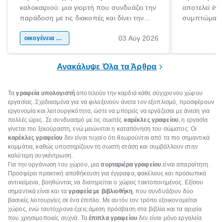
καλοκαιριού: μια γιορτή που συνδυάζει την
αποτελεί έν
παράδοση με τις διακοπές και δίνει την
συμπτώματα
αφορμή για ταξίδια σε κάθε γωνιά της
άνθρωποι κά
03 Αύγ 2026
χώρας. Είτε πρόκειται για λίγες μέρες
οικογένεια & παιδί
πληροφορίες 
ξεγνοιασιάς είτε για μια σύντομη εξόρμηση.
καθώς μπορε
επιμένει για
Ανακάλυψε Όλα τα Άρθρα
Τα
γραφεία υπολογιστή
αποτελούν την καρδιά κάθε σύγχρονου χώρου
εργασίας. Σχεδιασμένα για να φιλοξενούν άνετα τον εξοπλισμό, προσφέρουν
εργονομία και λειτουργικότητα, ώστε να μπορείς να εργάζεσαι με άνεση για
πολλές ώρες. Σε συνδυασμό με τις σωστές
καρέκλες γραφείου
, η εργασία
γίνεται πιο ξεκούραστη, ενώ μειώνεται η καταπόνηση του σώματος. Οι
καρέκλες γραφείου
δεν είναι τυχαίο ότι θεωρούνται από τα πιο σημαντικά
κομμάτια, καθώς υποστηρίζουν τη σωστή στάση και συμβάλλουν στην
καλύτερη συγκέντρωση.
Για την οργάνωση του χώρου, μια
συρταριέρα γραφείου
είναι απαραίτητη.
Προσφέρει πρακτική αποθήκευση για έγγραφα, φακέλους και προσωπικά
αντικείμενα, βοηθώντας να διατηρείται ο χώρος τακτοποιημένος. Εξίσου
σημαντικά είναι και τα
γραφεία με βιβλιοθήκη
, που συνδυάζουν δύο
βασικές λειτουργίες σε ένα έπιπλο. Με αυτόν τον τρόπο εξοικονομείται
χώρος, ενώ ταυτόχρονα έχεις άμεση πρόσβαση στα βιβλία και τα αρχεία
που χρησιμοποιείς συχνά. Τα
έπιπλα γραφείου
δεν είναι μόνο εργαλεία