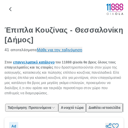
Έπιπλα Κουζίνας - Θεσσαλονίκη
[Δήμος]
41 αποτελέσματα
Μάθε για την ταξινόμηση
Στον
επαγγελματικό κατάλογο
του 11888 giaola θα βρεις όλους τους
επαγγελματίες και τις εταιρίες
που δραστηριοποιούνται στον χώρο της
εισαγωγής, κατασκευής και πώλησης επίπλου κουζίνας πανελλαδικά. Είτε
ψάχνεις έπιπλα για κλασική κουζίνα, είτε για μοντέρνα, στον επαγγελματικό
μας κατάλογο θα βρεις μια μεγάλη γκάμα επιλογών, προκειμένου να
διαλέξεις ό,τι σου αρέσει και ταιριάζει περισσότερο στον χώρο που
επιθυμείς να διαμορφώσεις.
Ταξινόμηση: Προτεινόμενα
Ανοιχτό τώρα
Διαθέτει ιστοσελίδα
Ε
Ad