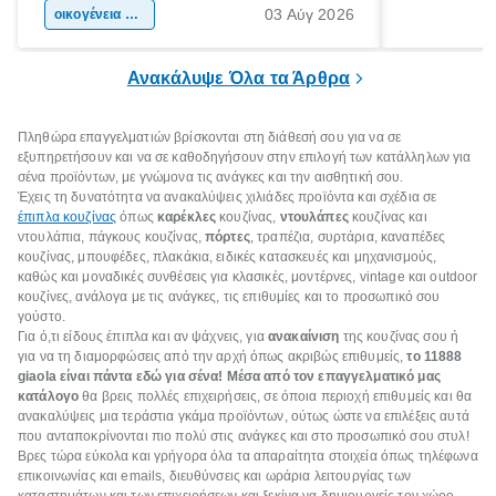
03 Αύγ 2026
χώρας. Είτε πρόκειται για λίγες μέρες
οικογένεια & παιδί
πληροφορίες 
ξεγνοιασιάς είτε για μια σύντομη εξόρμηση.
καθώς μπορε
επιμένει για
Ανακάλυψε Όλα τα Άρθρα
Πληθώρα επαγγελματιών βρίσκονται στη διάθεσή σου για να σε
εξυπηρετήσουν και να σε καθοδηγήσουν στην επιλογή των κατάλληλων για
σένα προϊόντων, με γνώμονα τις ανάγκες και την αισθητική σου.
Έχεις τη δυνατότητα να ανακαλύψεις χιλιάδες προϊόντα και σχέδια σε
έπιπλα κουζίνας
όπως
καρέκλες
κουζίνας,
ντουλάπες
κουζίνας και
ντουλάπια, πάγκους κουζίνας,
πόρτες
, τραπέζια, συρτάρια, καναπέδες
κουζίνας, μπουφέδες, πλακάκια, ειδικές κατασκευές και μηχανισμούς,
καθώς και μοναδικές συνθέσεις για κλασικές, μοντέρνες, vintage και outdoor
κουζίνες, ανάλογα με τις ανάγκες, τις επιθυμίες και το προσωπικό σου
γούστο.
Για ό,τι είδους έπιπλα και αν ψάχνεις, για
ανακαίνιση
της κουζίνας σου ή
για να τη διαμορφώσεις από την αρχή όπως ακριβώς επιθυμείς,
το 11888
giaola είναι πάντα εδώ για σένα! Μέσα από τον επαγγελματικό μας
κατάλογο
θα βρεις πολλές επιχειρήσεις, σε όποια περιοχή επιθυμείς και θα
ανακαλύψεις μια τεράστια γκάμα προϊόντων, ούτως ώστε να επιλέξεις αυτά
που ανταποκρίνονται πιο πολύ στις ανάγκες και στο προσωπικό σου στυλ!
Βρες τώρα εύκολα και γρήγορα όλα τα απαραίτητα στοιχεία όπως τηλέφωνα
επικοινωνίας και emails, διευθύνσεις και ωράρια λειτουργίας των