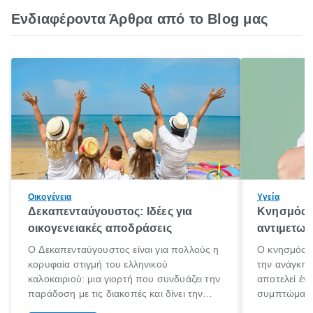
Ενδιαφέροντα Άρθρα από το Blog μας
Οικογένεια
Υγεία
Δεκαπενταύγουστος: Ιδέες για
Κνησμός: 
οικογενειακές αποδράσεις
αντιμετωπ
Ο Δεκαπενταύγουστος είναι για πολλούς η
Ο κνησμός ε
κορυφαία στιγμή του ελληνικού
την ανάγκη 
καλοκαιριού: μια γιορτή που συνδυάζει την
αποτελεί έν
παράδοση με τις διακοπές και δίνει την
συμπτώματα
αφορμή για ταξίδια σε κάθε γωνιά της
άνθρωποι κά