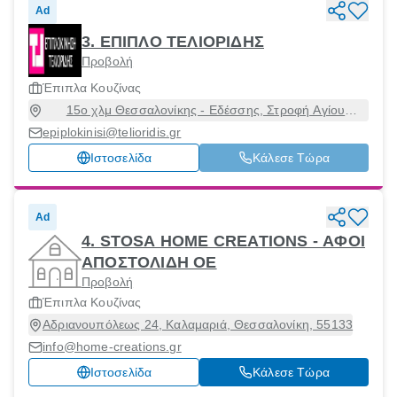
Ad
3. ΕΠΙΠΛΟ ΤΕΛΙΟΡΙΔΗΣ
Προβολή
Έπιπλα Κουζίνας
15ο χλμ Θεσσαλονίκης - Εδέσσης, Στροφή Αγίου
Αθανασίου, Εύοσμος, Θεσσαλονίκη, 57003
epiplokinisi@telioridis.gr
Ιστοσελίδα
Κάλεσε Τώρα
Ad
4. STOSA HOME CREATIONS - ΑΦΟΙ
ΑΠΟΣΤΟΛΙΔΗ ΟΕ
Προβολή
Έπιπλα Κουζίνας
Αδριανουπόλεως 24, Καλαμαριά, Θεσσαλονίκη, 55133
info@home-creations.gr
Ιστοσελίδα
Κάλεσε Τώρα