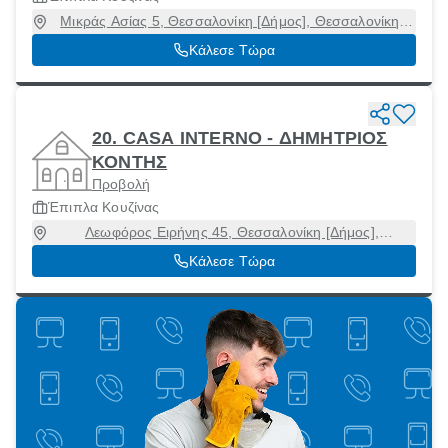
Μικράς Ασίας 5, Θεσσαλονίκη [Δήμος], Θεσσαλονίκη,
54454
Κάλεσε Τώρα
20. CASA INTERNO - ΔΗΜΗΤΡΙΟΣ
ΚΟΝΤΗΣ
Προβολή
Έπιπλα Κουζίνας
Λεωφόρος Ειρήνης 45, Θεσσαλονίκη [Δήμος],
Θεσσαλονίκη, 18863
Κάλεσε Τώρα