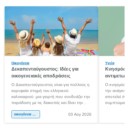
Οικογένεια
Υγεία
Δεκαπενταύγουστος: Ιδέες για
Κνησμός: 
οικογενειακές αποδράσεις
αντιμετωπ
Ο Δεκαπενταύγουστος είναι για πολλούς η
Ο κνησμός ε
κορυφαία στιγμή του ελληνικού
την ανάγκη 
καλοκαιριού: μια γιορτή που συνδυάζει την
αποτελεί έν
παράδοση με τις διακοπές και δίνει την
συμπτώματα
αφορμή για ταξίδια σε κάθε γωνιά της
άνθρωποι κά
03 Αύγ 2026
χώρας. Είτε πρόκειται για λίγες μέρες
οικογένεια & παιδί
πληροφορίες 
ξεγνοιασιάς είτε για μια σύντομη εξόρμηση.
καθώς μπορε
επιμένει για