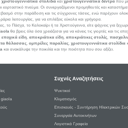
ι
χριστουγεννιάτικα στολίδια
και
χριστουγεννιάτικα δέντρα
που με
και εορταστικό πνεύμα. Οι συνεργαζόμενοι προμηθευτές και καταστή
σεβασμό στην παράδοση και τις σύγχρονες τάσεις, ενώ παρέχουν ολο
άρια λειτουργίας, για να επιλέξεις εύκολα και γρήγορα.
ριες, το Πάσχα, το Καλοκαίρι ή τα Χριστούγεννα, είτε ψάχνεις για ξεχω
iaola
θα βρεις όλα όσα χρειάζεσαι για να κάνεις τις γιορτές και τις ε
α
εποχικά είδη
,
αποκριάτικα είδη
,
αποκριάτικες στολές
,
πασχαλιν
τα θάλασσας
,
ομπρέλες παραλίας
,
χριστουγεννιάτικα στολίδια
la
και ανακάλυψε την ποικιλία και την ποιότητα που σου αξίζει.
Συχνές Αναζητήσεις
ίες
Ψυκτικοί
giaola
Κλιματισμός
κούς
Επισκευές - Συντήρηση Ηλεκτρικών Συ
Συνεργεία Αυτοκινήτων
Λογιστικά Γραφεία