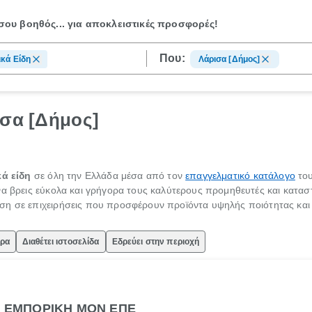
ου βοηθός...
για αποκλειστικές προσφορές!
Που:
κά Είδη
Λάρισα [Δήμος]
ισα [Δήμος]
κά είδη
σε όλη την Ελλάδα μέσα από τον
επαγγελματικό κατάλογο
το
να βρεις εύκολα και γρήγορα τους καλύτερους προμηθευτές και κατασ
η σε επιχειρήσεις που προσφέρουν προϊόντα υψηλής ποιότητας και πο
ώρα
Διαθέτει ιστοσελίδα
Εδρεύει στην περιοχή
ΚΗ ΕΜΠΟΡΙΚΗ ΜΟΝ ΕΠΕ