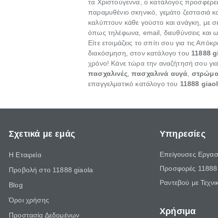
τα Χριστούγεννα, ο κατάλογος προσφέρε
παραμυθένιο σκηνικό, γεμάτο ζεστασιά 
καλύπτουν κάθε γούστο και ανάγκη, με 
όπως τηλέφωνα, email, διευθύνσεις και ωρ
Είτε ετοιμάζεις το σπίτι σου για τις Απόκ
διακόσμηση, στον κατάλογο του
11888 g
χρόνο! Κάνε τώρα την αναζήτησή σου γι
πασχαλινές
,
πασχαλινά αυγά
,
στρώμα
επαγγελματικό κατάλογο του
11888 giao
Σχετικά με εμάς
Υπηρεσίες
Επείγουσες Εργασ
Η Εταιρεία
Προσφορές 11888 
Προβολή στο 11888 giaola
Ραντεβού με Τεχνι
Blog
Όροι χρήσης
Χρήσιμα
Προστασία Δεδομένων