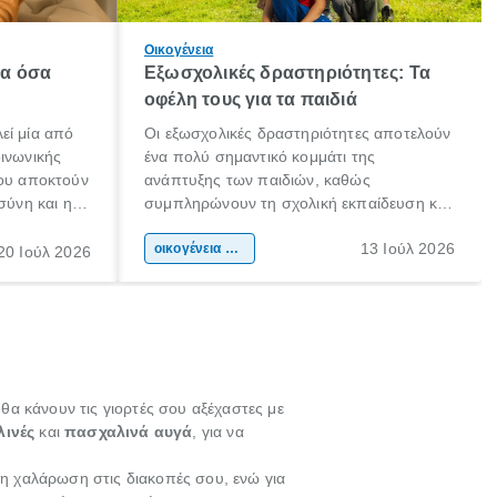
Οικογένεια
λα όσα
Εξωσχολικές δραστηριότητες: Τα
οφέλη τους για τα παιδιά
εί μία από
Οι εξωσχολικές δραστηριότητες αποτελούν
οινωνικής
ένα πολύ σημαντικό κομμάτι της
που αποκτούν
ανάπτυξης των παιδιών, καθώς
σύνη και η
συμπληρώνουν τη σχολική εκπαίδευση και
ιδιαίτερα
συμβάλλουν ουσιαστικά στη διαμόρφωση
13 Ιούλ 2026
κάθε
της προσωπικότητας, της κοινωνικότητας
οικογένεια & παιδί
20 Ιούλ 2026
ται από
και των δεξιοτήτων τους. Δεν είναι απλώς
ώσεις.
ένας τρόπος για να περνάει το παιδί τον
ελεύθερο χρόνο του.
 θα κάνουν τις γιορτές σου αξέχαστες με
ινές
και
πασχαλινά αυγά
, για να
η χαλάρωση στις διακοπές σου, ενώ για