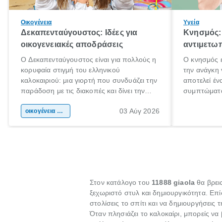
Οικογένεια
Υγεία
Δεκαπενταύγουστος: Ιδέες για
Κνησμός: 
οικογενειακές αποδράσεις
αντιμετωπ
Ο Δεκαπενταύγουστος είναι για πολλούς η
Ο κνησμός ε
κορυφαία στιγμή του ελληνικού
την ανάγκη 
καλοκαιριού: μια γιορτή που συνδυάζει την
αποτελεί έν
παράδοση με τις διακοπές και δίνει την
συμπτώματα
αφορμή για ταξίδια σε κάθε γωνιά της
άνθρωποι κά
03 Αύγ 2026
χώρας. Είτε πρόκειται για λίγες μέρες
οικογένεια & παιδί
πληροφορίες
ξεγνοιασιάς είτε για μια σύντομη εξόρμηση.
καθώς μπορε
επιμένει γι
Στον κατάλογο του
11888 giaola
θα βρει
ξεχωριστό στυλ και δημιουργικότητα. Ε
στολίσεις το σπίτι και να δημιουργήσεις 
Όταν πλησιάζει το καλοκαίρι, μπορείς να