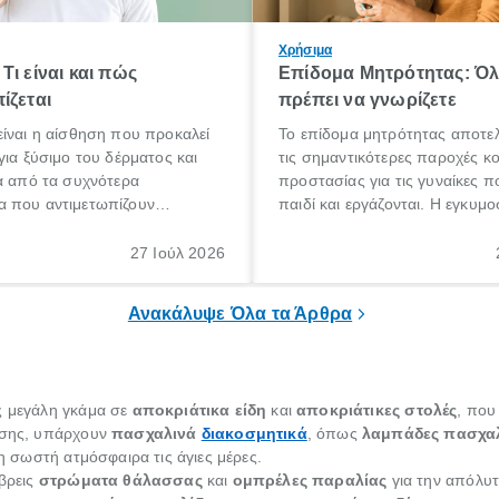
Χρήσιμα
Τι είναι και πώς
Επίδομα Μητρότητας: Ό
ίζεται
πρέπει να γνωρίζετε
ίναι η αίσθηση που προκαλεί
Το επίδομα μητρότητας αποτελ
για ξύσιμο του δέρματος και
τις σημαντικότερες παροχές κ
α από τα συχνότερα
προστασίας για τις γυναίκες 
 που αντιμετωπίζουν
παιδί και εργάζονται. Η εγκυμο
θε ηλικίας. Πολλοί αναζητούν
γέννηση ενός παιδιού είναι μια 
 για το «κνησμός τι είναι»,
σημαντική περίοδος στη ζωή 
27 Ιούλ 2026
ί να εμφανιστεί ξαφνικά ή να
οικογένειας, η οποία συνοδεύε
α μεγάλο χρονικό διάστημα.
αυξημένες ανάγκες και υποχρε
Ανακάλυψε Όλα τα Άρθρα
ς μεγάλη γκάμα σε
αποκριάτικα είδη
και
αποκριάτικες στολές
, που
πίσης, υπάρχουν
πασχαλινά
διακοσμητικά
, όπως
λαμπάδες πασχαλ
τη σωστή ατμόσφαιρα τις άγιες μέρες.
 βρεις
στρώματα θάλασσας
και
ομπρέλες παραλίας
για την απόλυτ