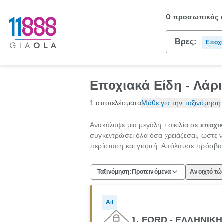
Ο προσωπικός σ
Βρες:
Εποχι
Εποχιακά Είδη - Λάρ
1 αποτελέσματα
Μάθε για την ταξινόμηση
Ανακάλυψε μια μεγάλη ποικιλία σε
εποχι
συγκεντρώσει όλα όσα χρειάζεσαι, ώστε 
περίσταση και γιορτή. Απόλαυσε πρόσβασ
Ταξινόμηση:
Προτεινόμενα
Ανοιχτό τ
Ad
1. FORD - ΕΛΛΗΝΙ