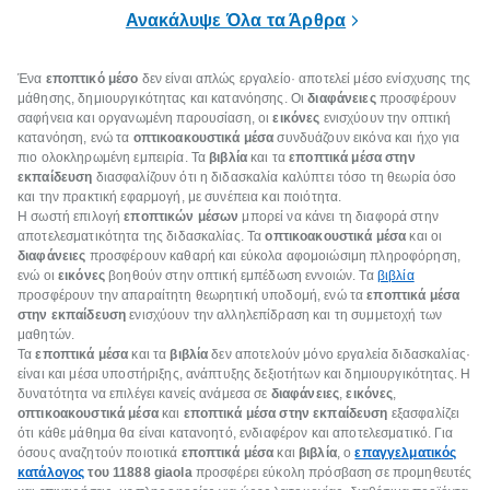
επιμένει για
Ανακάλυψε Όλα τα Άρθρα
Ένα
εποπτικό μέσο
δεν είναι απλώς εργαλείο· αποτελεί μέσο ενίσχυσης της
μάθησης, δημιουργικότητας και κατανόησης. Οι
διαφάνειες
προσφέρουν
σαφήνεια και οργανωμένη παρουσίαση, οι
εικόνες
ενισχύουν την οπτική
κατανόηση, ενώ τα
οπτικοακουστικά μέσα
συνδυάζουν εικόνα και ήχο για
πιο ολοκληρωμένη εμπειρία. Τα
βιβλία
και τα
εποπτικά μέσα στην
εκπαίδευση
διασφαλίζουν ότι η διδασκαλία καλύπτει τόσο τη θεωρία όσο
και την πρακτική εφαρμογή, με συνέπεια και ποιότητα.
Η σωστή επιλογή
εποπτικών μέσων
μπορεί να κάνει τη διαφορά στην
αποτελεσματικότητα της διδασκαλίας. Τα
οπτικοακουστικά μέσα
και οι
διαφάνειες
προσφέρουν καθαρή και εύκολα αφομοιώσιμη πληροφόρηση,
ενώ οι
εικόνες
βοηθούν στην οπτική εμπέδωση εννοιών. Τα
βιβλία
προσφέρουν την απαραίτητη θεωρητική υποδομή, ενώ τα
εποπτικά μέσα
στην εκπαίδευση
ενισχύουν την αλληλεπίδραση και τη συμμετοχή των
μαθητών.
Τα
εποπτικά μέσα
και τα
βιβλία
δεν αποτελούν μόνο εργαλεία διδασκαλίας·
είναι και μέσα υποστήριξης, ανάπτυξης δεξιοτήτων και δημιουργικότητας. Η
δυνατότητα να επιλέγει κανείς ανάμεσα σε
διαφάνειες
,
εικόνες
,
οπτικοακουστικά μέσα
και
εποπτικά μέσα στην εκπαίδευση
εξασφαλίζει
ότι κάθε μάθημα θα είναι κατανοητό, ενδιαφέρον και αποτελεσματικό. Για
όσους αναζητούν ποιοτικά
εποπτικά μέσα
και
βιβλία
, ο
επαγγελματικός
κατάλογος
του 11888 giaola
προσφέρει εύκολη πρόσβαση σε προμηθευτές