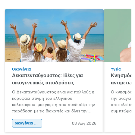
Οικογένεια
Υγεία
Δεκαπενταύγουστος: Ιδέες για
Κνησμός: 
οικογενειακές αποδράσεις
αντιμετωπ
Ο Δεκαπενταύγουστος είναι για πολλούς η
Ο κνησμός ε
κορυφαία στιγμή του ελληνικού
την ανάγκη 
καλοκαιριού: μια γιορτή που συνδυάζει την
αποτελεί έν
παράδοση με τις διακοπές και δίνει την
συμπτώματα
αφορμή για ταξίδια σε κάθε γωνιά της
άνθρωποι κά
03 Αύγ 2026
χώρας. Είτε πρόκειται για λίγες μέρες
οικογένεια & παιδί
πληροφορίες 
ξεγνοιασιάς είτε για μια σύντομη εξόρμηση.
καθώς μπορε