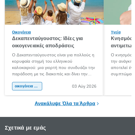
Οικογένεια
Υγεία
Δεκαπενταύγουστος: Ιδέες για
Κνησμός: 
οικογενειακές αποδράσεις
αντιμετωπ
Ο Δεκαπενταύγουστος είναι για πολλούς η
Ο κνησμός ε
κορυφαία στιγμή του ελληνικού
την ανάγκη 
καλοκαιριού: μια γιορτή που συνδυάζει την
αποτελεί έν
παράδοση με τις διακοπές και δίνει την
συμπτώματα
αφορμή για ταξίδια σε κάθε γωνιά της
άνθρωποι κά
03 Αύγ 2026
χώρας. Είτε πρόκειται για λίγες μέρες
οικογένεια & παιδί
πληροφορίες 
ξεγνοιασιάς είτε για μια σύντομη εξόρμηση.
καθώς μπορε
επιμένει για
Ανακάλυψε Όλα τα Άρθρα
Σχετικά με εμάς