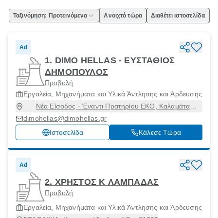
Ταξινόμηση: Προτεινόμενα
Ανοιχτό τώρα
Διαθέτει ιστοσελίδα
Ε
Ad
1. DIMO HELLAS - ΕΥΣΤΑΘΙΟΣ
ΔΗΜΟΠΟΥΛΟΣ
Προβολή
Εργαλεία, Μηχανήματα και Υλικά Άντλησης και Άρδευσης
Νέα Είσοδος - Έναντι Πρατηρίου ΕΚΟ, Καλαμάτα
[Δήμος], Μεσσηνία, 24100
dimohellas@dimohellas.gr
Ιστοσελίδα
Κάλεσε Τώρα
Ad
2. ΧΡΗΣΤΟΣ Κ ΛΑΜΠΑΔΑΣ
Προβολή
Εργαλεία, Μηχανήματα και Υλικά Άντλησης και Άρδευσης