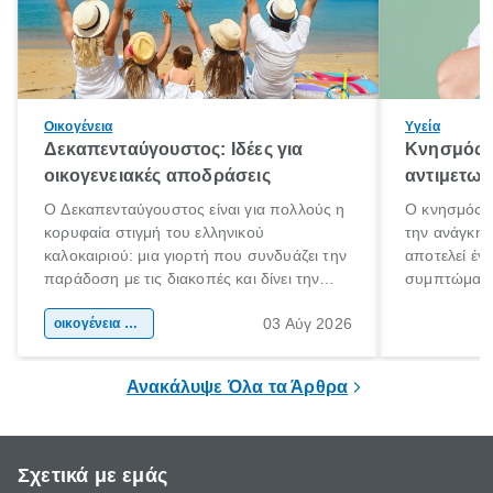
Οικογένεια
Υγεία
Δεκαπενταύγουστος: Ιδέες για
Κνησμός: 
οικογενειακές αποδράσεις
αντιμετωπ
Ο Δεκαπενταύγουστος είναι για πολλούς η
Ο κνησμός ε
κορυφαία στιγμή του ελληνικού
την ανάγκη 
καλοκαιριού: μια γιορτή που συνδυάζει την
αποτελεί έν
παράδοση με τις διακοπές και δίνει την
συμπτώματα
αφορμή για ταξίδια σε κάθε γωνιά της
άνθρωποι κά
03 Αύγ 2026
χώρας. Είτε πρόκειται για λίγες μέρες
οικογένεια & παιδί
πληροφορίες 
ξεγνοιασιάς είτε για μια σύντομη εξόρμηση.
καθώς μπορε
επιμένει για
Ανακάλυψε Όλα τα Άρθρα
Σχετικά με εμάς