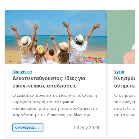
Οικογένεια
Υγεία
Δεκαπενταύγουστος: Ιδέες για
Κνησμός: 
οικογενειακές αποδράσεις
αντιμετωπ
Ο Δεκαπενταύγουστος είναι για πολλούς η
Ο κνησμός ε
κορυφαία στιγμή του ελληνικού
την ανάγκη 
καλοκαιριού: μια γιορτή που συνδυάζει την
αποτελεί έν
παράδοση με τις διακοπές και δίνει την
συμπτώματα
αφορμή για ταξίδια σε κάθε γωνιά της
άνθρωποι κά
03 Αύγ 2026
χώρας. Είτε πρόκειται για λίγες μέρες
οικογένεια & παιδί
πληροφορίες 
ξεγνοιασιάς είτε για μια σύντομη εξόρμηση.
καθώς μπορε