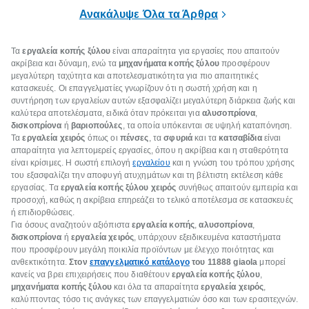
επιμένει για
Ανακάλυψε Όλα τα Άρθρα
Τα
εργαλεία κοπής ξύλου
είναι απαραίτητα για εργασίες που απαιτούν
ακρίβεια και δύναμη, ενώ τα
μηχανήματα κοπής ξύλου
προσφέρουν
μεγαλύτερη ταχύτητα και αποτελεσματικότητα για πιο απαιτητικές
κατασκευές. Οι επαγγελματίες γνωρίζουν ότι η σωστή χρήση και η
συντήρηση των εργαλείων αυτών εξασφαλίζει μεγαλύτερη διάρκεια ζωής και
καλύτερα αποτελέσματα, ειδικά όταν πρόκειται για
αλυσοπρίονα
,
δισκοπρίονα
ή
βαριοπούλες
, τα οποία υπόκεινται σε υψηλή καταπόνηση.
Τα
εργαλεία χειρός
όπως οι
πένσες
, τα
σφυριά
και τα
κατσαβίδια
είναι
απαραίτητα για λεπτομερείς εργασίες, όπου η ακρίβεια και η σταθερότητα
είναι κρίσιμες. Η σωστή επιλογή
εργαλείου
και η γνώση του τρόπου χρήσης
του εξασφαλίζει την αποφυγή ατυχημάτων και τη βέλτιστη εκτέλεση κάθε
εργασίας. Τα
εργαλεία κοπής ξύλου χειρός
συνήθως απαιτούν εμπειρία και
προσοχή, καθώς η ακρίβεια επηρεάζει το τελικό αποτέλεσμα σε κατασκευές
ή επιδιορθώσεις.
Για όσους αναζητούν αξιόπιστα
εργαλεία κοπής
,
αλυσοπρίονα
,
δισκοπρίονα
ή
εργαλεία χειρός
, υπάρχουν εξειδικευμένα καταστήματα
που προσφέρουν μεγάλη ποικιλία προϊόντων με έλεγχο ποιότητας και
ανθεκτικότητα.
Στον
επαγγελματικό κατάλογο
του 11888 giaola
μπορεί
κανείς να βρει επιχειρήσεις που διαθέτουν
εργαλεία κοπής ξύλου
,
μηχανήματα κοπής ξύλου
και όλα τα απαραίτητα
εργαλεία χειρός
,
καλύπτοντας τόσο τις ανάγκες των επαγγελματιών όσο και των ερασιτεχνών.