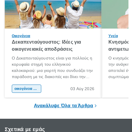
Οικογένεια
Υγεία
Δεκαπενταύγουστος: Ιδέες για
Κνησμός: 
οικογενειακές αποδράσεις
αντιμετωπ
Ο Δεκαπενταύγουστος είναι για πολλούς η
Ο κνησμός ε
κορυφαία στιγμή του ελληνικού
την ανάγκη 
καλοκαιριού: μια γιορτή που συνδυάζει την
αποτελεί έν
παράδοση με τις διακοπές και δίνει την
συμπτώματα
αφορμή για ταξίδια σε κάθε γωνιά της
άνθρωποι κά
03 Αύγ 2026
χώρας. Είτε πρόκειται για λίγες μέρες
οικογένεια & παιδί
πληροφορίες 
ξεγνοιασιάς είτε για μια σύντομη εξόρμηση.
καθώς μπορε
επιμένει για
Ανακάλυψε Όλα τα Άρθρα
Σχετικά με εμάς