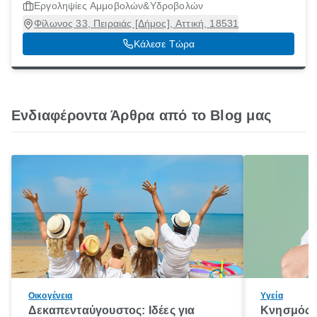
Εργοληψίες Αμμοβολών&Υδροβολών
Φίλωνος 33, Πειραιάς [Δήμος], Αττική, 18531
Κάλεσε Τώρα
Ενδιαφέροντα Άρθρα από το Blog μας
Οικογένεια
Υγεία
Δεκαπενταύγουστος: Ιδέες για
Κνησμός: 