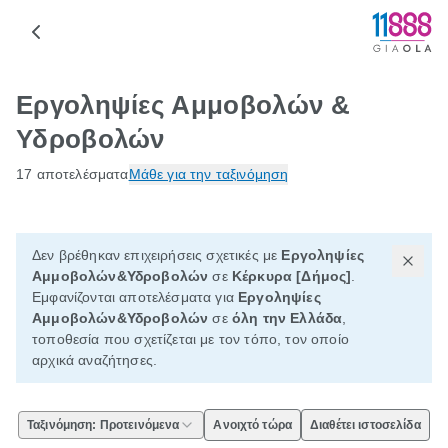
Εργοληψίες Αμμοβολών &
Υδροβολών
17 αποτελέσματα
Μάθε για την ταξινόμηση
Δεν βρέθηκαν επιχειρήσεις σχετικές με
Εργοληψίες
Αμμοβολών&Υδροβολών
σε
Κέρκυρα [Δήμος]
.
Εμφανίζονται αποτελέσματα για
Εργοληψίες
Αμμοβολών&Υδροβολών
σε
όλη την Ελλάδα
,
τοποθεσία που σχετίζεται με τον τόπο, τον οποίο
αρχικά αναζήτησες.
Ταξινόμηση: Προτεινόμενα
Ανοιχτό τώρα
Διαθέτει ιστοσελίδα