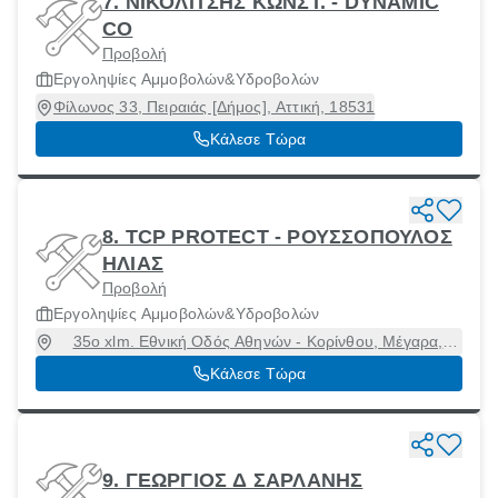
7. ΝΙΚΟΛΙΤΣΗΣ ΚΩΝΣΤ. - DYNAMIC
CO
Προβολή
Εργοληψίες Αμμοβολών&Υδροβολών
Φίλωνος 33, Πειραιάς [Δήμος], Αττική, 18531
Κάλεσε Τώρα
8. TCP PROTECT - ΡΟΥΣΣΟΠΟΥΛΟΣ
ΗΛΙΑΣ
Προβολή
Εργοληψίες Αμμοβολών&Υδροβολών
35o xlm. Εθνική Οδός Αθηνών - Κορίνθου, Μέγαρα,
Αττική, 19100
Κάλεσε Τώρα
9. ΓΕΩΡΓΙΟΣ Δ ΣΑΡΛΑΝΗΣ