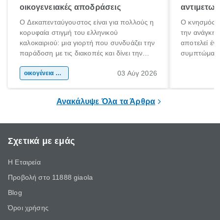
οικογενειακές αποδράσεις
αντιμετωπ
Ο Δεκαπενταύγουστος είναι για πολλούς η
Ο κνησμός ε
κορυφαία στιγμή του ελληνικού
την ανάγκη 
καλοκαιριού: μια γιορτή που συνδυάζει την
αποτελεί έν
παράδοση με τις διακοπές και δίνει την
συμπτώματα
αφορμή για ταξίδια σε κάθε γωνιά της
άνθρωποι κά
03 Αύγ 2026
χώρας. Είτε πρόκειται για λίγες μέρες
οικογένεια & παιδί
πληροφορίες 
ξεγνοιασιάς είτε για μια σύντομη εξόρμηση.
καθώς μπορε
επιμένει για
Ανακάλυψε Όλα τα Άρθρα
Σχετικά με εμάς
Η Εταιρεία
Προβολή στο 11888 giaola
Blog
Όροι χρήσης