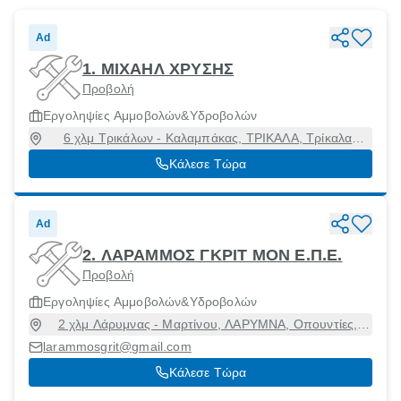
Ad
1. ΜΙΧΑΗΛ ΧΡΥΣΗΣ
Προβολή
Εργοληψίες Αμμοβολών&Υδροβολών
6 χλμ Τρικάλων - Καλαμπάκας, ΤΡΙΚΑΛΑ, Τρίκαλα
[Δήμος], Τρίκαλα, 42100
Κάλεσε Τώρα
Ad
2. ΛΑΡΑΜΜΟΣ ΓΚΡΙΤ ΜΟΝ Ε.Π.Ε.
Προβολή
Εργοληψίες Αμμοβολών&Υδροβολών
2 χλμ Λάρυμνας - Μαρτίνου, ΛΑΡΥΜΝΑ, Οπουντίες,
Φθιώτιδα, 35012
larammosgrit@gmail.com
Κάλεσε Τώρα