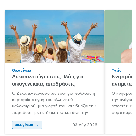
Οικογένεια
Υγεία
Δεκαπενταύγουστος: Ιδέες για
Κνησμός: 
οικογενειακές αποδράσεις
αντιμετωπ
Ο Δεκαπενταύγουστος είναι για πολλούς η
Ο κνησμός ε
κορυφαία στιγμή του ελληνικού
την ανάγκη 
καλοκαιριού: μια γιορτή που συνδυάζει την
αποτελεί έν
παράδοση με τις διακοπές και δίνει την
συμπτώματα
αφορμή για ταξίδια σε κάθε γωνιά της
άνθρωποι κά
03 Αύγ 2026
χώρας. Είτε πρόκειται για λίγες μέρες
οικογένεια & παιδί
πληροφορίες 
ξεγνοιασιάς είτε για μια σύντομη εξόρμηση.
καθώς μπορε