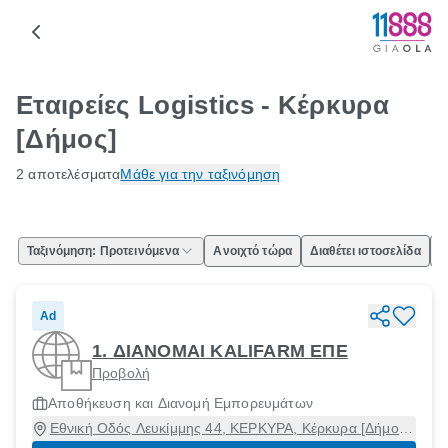
Εταιρείες Logistics - Κέρκυρα
[Δήμος]
2 αποτελέσματα
Μάθε για την ταξινόμηση
Ταξινόμηση: Προτεινόμενα
Ανοιχτό τώρα
Διαθέτει ιστοσελίδα
Ε
Ad
1. ΔΙΑΝΟΜΑΙ KALIFARM ΕΠΕ
Προβολή
Αποθήκευση και Διανομή Εμπορευμάτων
Εθνική Οδός Λευκίμμης 44, ΚΕΡΚΥΡΑ, Κέρκυρα [Δήμος],