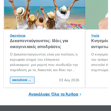
Οικογένεια
Υγεία
Δεκαπενταύγουστος: Ιδέες για
Κνησμός: 
οικογενειακές αποδράσεις
αντιμετωπ
Ο Δεκαπενταύγουστος είναι για πολλούς η
Ο κνησμός ε
κορυφαία στιγμή του ελληνικού
την ανάγκη 
καλοκαιριού: μια γιορτή που συνδυάζει την
αποτελεί έν
παράδοση με τις διακοπές και δίνει την
συμπτώματα
αφορμή για ταξίδια σε κάθε γωνιά της
άνθρωποι κά
03 Αύγ 2026
χώρας. Είτε πρόκειται για λίγες μέρες
οικογένεια & παιδί
πληροφορίες 
ξεγνοιασιάς είτε για μια σύντομη εξόρμηση.
καθώς μπορε
επιμένει για
Ανακάλυψε Όλα τα Άρθρα