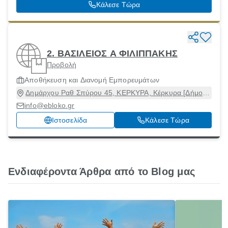
Κέρκυρα, 49100
Κάλεσε Τώρα
2. ΒΑΣΙΛΕΙΟΣ Α ΦΙΛΙΠΠΑΚΗΣ
Προβολή
Αποθήκευση και Διανομή Εμπορευμάτων
Δημάρχου Ραθ Σπύρου 45, ΚΕΡΚΥΡΑ, Κέρκυρα [Δήμος],
Κέρκυρα, 49100
info@ebloko.gr
Ιστοσελίδα
Κάλεσε Τώρα
Ενδιαφέροντα Άρθρα από το Blog μας