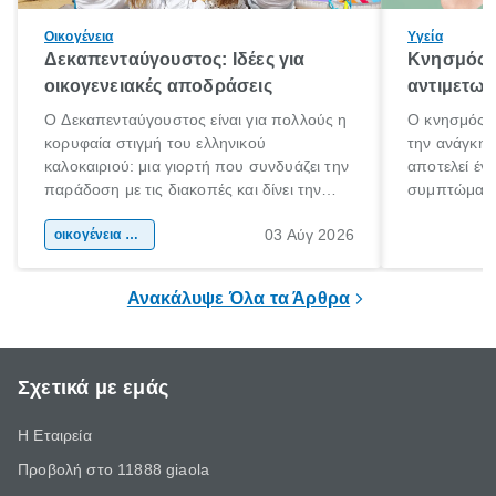
Οικογένεια
Υγεία
Δεκαπενταύγουστος: Ιδέες για
Κνησμός: 
οικογενειακές αποδράσεις
αντιμετωπ
Ο Δεκαπενταύγουστος είναι για πολλούς η
Ο κνησμός ε
κορυφαία στιγμή του ελληνικού
την ανάγκη 
καλοκαιριού: μια γιορτή που συνδυάζει την
αποτελεί έν
παράδοση με τις διακοπές και δίνει την
συμπτώματα
αφορμή για ταξίδια σε κάθε γωνιά της
άνθρωποι κά
03 Αύγ 2026
χώρας. Είτε πρόκειται για λίγες μέρες
οικογένεια & παιδί
πληροφορίες 
ξεγνοιασιάς είτε για μια σύντομη εξόρμηση.
καθώς μπορε
επιμένει για
Ανακάλυψε Όλα τα Άρθρα
Σχετικά με εμάς
Η Εταιρεία
Προβολή στο 11888 giaola