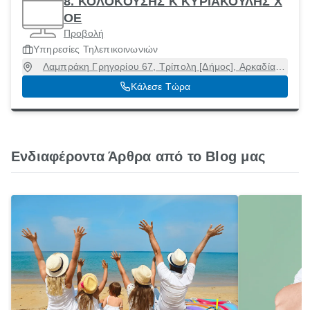
8. ΚΟΛΟΚΟΥΣΗΣ Κ ΚΥΡΙΑΚΟΥΛΗΣ Χ
ΟΕ
Προβολή
Υπηρεσίες Τηλεπικοινωνιών
Λαμπράκη Γρηγορίου 67, Τρίπολη [Δήμος], Αρκαδία,
22100
Κάλεσε Τώρα
Ενδιαφέροντα Άρθρα από το Blog μας