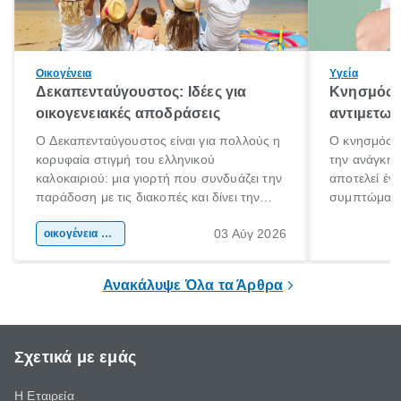
Οικογένεια
Υγεία
Δεκαπενταύγουστος: Ιδέες για
Κνησμός: 
οικογενειακές αποδράσεις
αντιμετωπ
Ο Δεκαπενταύγουστος είναι για πολλούς η
Ο κνησμός ε
κορυφαία στιγμή του ελληνικού
την ανάγκη 
καλοκαιριού: μια γιορτή που συνδυάζει την
αποτελεί έν
παράδοση με τις διακοπές και δίνει την
συμπτώματα
αφορμή για ταξίδια σε κάθε γωνιά της
άνθρωποι κά
03 Αύγ 2026
χώρας. Είτε πρόκειται για λίγες μέρες
οικογένεια & παιδί
πληροφορίες 
ξεγνοιασιάς είτε για μια σύντομη εξόρμηση.
καθώς μπορε
επιμένει για
Ανακάλυψε Όλα τα Άρθρα
Σχετικά με εμάς
Η Εταιρεία