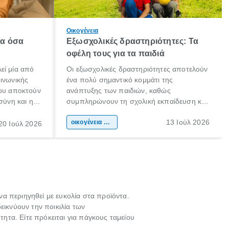
Οικογένεια
λα όσα
Εξωσχολικές δραστηριότητες: Τα
οφέλη τους για τα παιδιά
εί μία από
Οι εξωσχολικές δραστηριότητες αποτελούν
οινωνικής
ένα πολύ σημαντικό κομμάτι της
που αποκτούν
ανάπτυξης των παιδιών, καθώς
σύνη και η
συμπληρώνουν τη σχολική εκπαίδευση και
ιδιαίτερα
συμβάλλουν ουσιαστικά στη διαμόρφωση
13 Ιούλ 2026
κάθε
της προσωπικότητας, της κοινωνικότητας
οικογένεια & παιδί
20 Ιούλ 2026
ται από
και των δεξιοτήτων τους. Δεν είναι απλώς
ώσεις.
ένας τρόπος για να περνάει το παιδί τον
ελεύθερο χρόνο του.
α περιηγηθεί με ευκολία στα προϊόντα.
εικνύουν την ποικιλία των
ητα. Είτε πρόκειται για πάγκους ταμείου