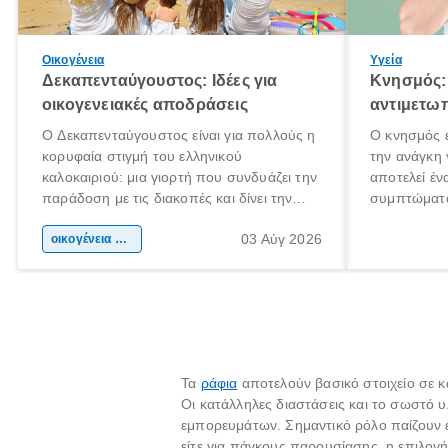
Οικογένεια
Υγεία
Δεκαπενταύγουστος: Ιδέες για
Κνησμός: 
οικογενειακές αποδράσεις
αντιμετωπ
Ο Δεκαπενταύγουστος είναι για πολλούς η
Ο κνησμός ε
κορυφαία στιγμή του ελληνικού
την ανάγκη 
καλοκαιριού: μια γιορτή που συνδυάζει την
αποτελεί έν
παράδοση με τις διακοπές και δίνει την
συμπτώματα
αφορμή για ταξίδια σε κάθε γωνιά της
άνθρωποι κά
03 Αύγ 2026
χώρας. Είτε πρόκειται για λίγες μέρες
οικογένεια & παιδί
πληροφορίες
ξεγνοιασιάς είτε για μια σύντομη εξόρμηση.
καθώς μπορε
επιμένει γι
Τα
ράφια
αποτελούν βασικό στοιχείο σε κ
Οι κατάλληλες διαστάσεις και το σωστό 
εμπορευμάτων. Σημαντικό ρόλο παίζουν 
είτε για πάγκους παρουσίασης, η επιλογ