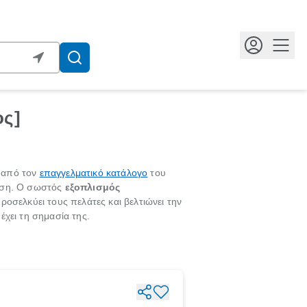
Κουμ
ος]
α από τον
επαγγελματικό κατάλογο
του
ρηση. Ο σωστός
εξοπλισμός
ροσελκύει τους πελάτες και βελτιώνει την
έχει τη σημασία της.