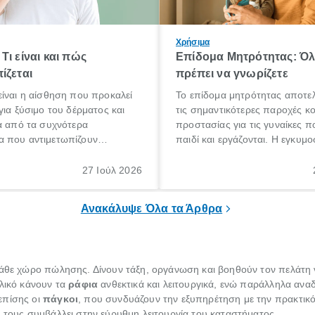
Χρήσιμα
Τι είναι και πώς
Επίδομα Μητρότητας: Ό
ίζεται
πρέπει να γνωρίζετε
ίναι η αίσθηση που προκαλεί
Το επίδομα μητρότητας αποτελ
για ξύσιμο του δέρματος και
τις σημαντικότερες παροχές κ
α από τα συχνότερα
προστασίας για τις γυναίκες 
 που αντιμετωπίζουν
παιδί και εργάζονται. Η εγκυμο
θε ηλικίας. Πολλοί αναζητούν
γέννηση ενός παιδιού είναι μια 
 για το «κνησμός τι είναι»,
σημαντική περίοδος στη ζωή 
27 Ιούλ 2026
ί να εμφανιστεί ξαφνικά ή να
οικογένειας, η οποία συνοδεύε
α μεγάλο χρονικό διάστημα.
αυξημένες ανάγκες και υποχρε
Ανακάλυψε Όλα τα Άρθρα
άθε χώρο πώλησης. Δίνουν τάξη, οργάνωση και βοηθούν τον πελάτη ν
υλικό κάνουν τα
ράφια
ανθεκτικά και λειτουργικά, ενώ παράλληλα αναδ
επίσης οι
πάγκοι
, που συνδυάζουν την εξυπηρέτηση με την πρακτικότ
ή τους συμβάλλει στην εύρυθμη λειτουργία του καταστήματος.