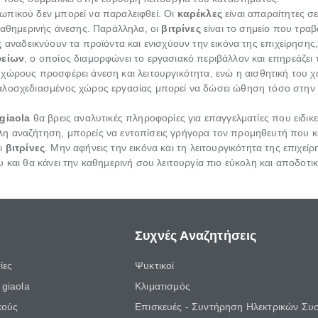
ωπικού δεν μπορεί να παραλειφθεί. Οι
καρέκλες
είναι απαραίτητες σ
 καθημερινής άνεσης. Παράλληλα, οι
βιτρίνες
είναι το σημείο που τρα
ς
αναδεικνύουν τα προϊόντα και ενισχύουν την εικόνα της επιχείρησης,
φείων
, ο οποίος διαμορφώνει το εργασιακό περιβάλλον και επηρεάζε
χώρους προσφέρει άνεση και λειτουργικότητα, ενώ η αισθητική του χώ
αλοσχεδιασμένος χώρος εργασίας μπορεί να δώσει ώθηση τόσο στην
giaola
θα βρεις αναλυτικές πληροφορίες για επαγγελματίες που ειδικ
λη αναζήτηση, μπορείς να εντοπίσεις γρήγορα τον προμηθευτή που κ
ι
βιτρίνες
. Μην αφήνεις την εικόνα και τη λειτουργικότητα της επιχε
 και θα κάνει την καθημερινή σου λειτουργία πιο εύκολη και αποδοτικ
Συχνές Αναζητήσεις
ίες
Ψυκτικοί
giaola
Κλιματισμός
κούς
Επισκευές - Συντήρηση Ηλεκτρικών Συ