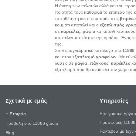
Η άνεση των πελατών αλλά και του προσ
ποιότητά τους καθορίζει το επίπεδο της
τοποθέτηση και ο φωτισμός στις
βιτρίνε
κομμάτι αποτελεί και ο
εξοπλισμός γρα
σε
καρέκλες
,
ράφια
και αποθηκευτικούς 
αποτελεσματικότητα της ομάδας. Ένας κ
της.
Στον επαγγελματικό κατάλογο του
11888 
και στον
εξοπλισμό γραφείων
. Με εύκο
λύσεις σε
ράφια
,
πάγκους
,
καρέκλες
κα
εξοπλισμό που θα αναδείξει τον χώρο σου
Σχετικά με εμάς
Υπηρεσίες
Επείγουσες Εργασ
Η Εταιρεία
Προσφορές 11888 
Προβολή στο 11888 giaola
Ραντεβού με Τεχνι
Blog