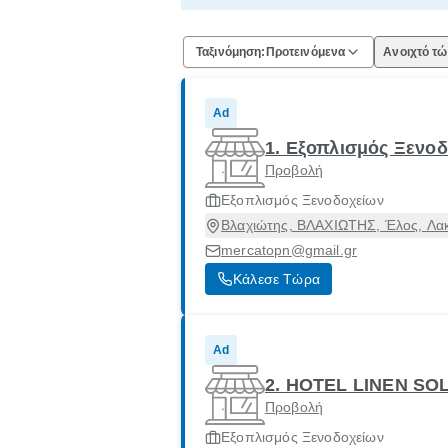
Ταξινόμηση:
Προτεινόμενα
Ανοιχτό τ
Ad
1. Εξοπλισμός Ξενο
Προβολή
Εξοπλισμός Ξενοδοχείων
Βλαχιώτης, ΒΛΑΧΙΩΤΗΣ, Έλος, Λα
mercatopn@gmail.gr
Κάλεσε Τώρα
Ad
2. HOTEL LINEN S
Προβολή
Εξοπλισμός Ξενοδοχείων