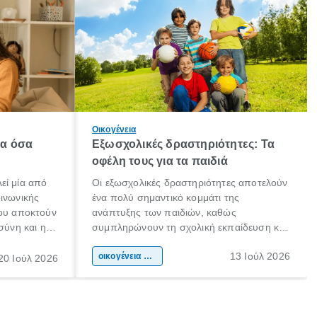
Οικογένεια
λα όσα
Εξωσχολικές δραστηριότητες: Τα
οφέλη τους για τα παιδιά
εί μία από
Οι εξωσχολικές δραστηριότητες αποτελούν
οινωνικής
ένα πολύ σημαντικό κομμάτι της
που αποκτούν
ανάπτυξης των παιδιών, καθώς
σύνη και η
συμπληρώνουν τη σχολική εκπαίδευση και
ιδιαίτερα
συμβάλλουν ουσιαστικά στη διαμόρφωση
13 Ιούλ 2026
κάθε
της προσωπικότητας, της κοινωνικότητας
οικογένεια & παιδί
20 Ιούλ 2026
ται από
και των δεξιοτήτων τους. Δεν είναι απλώς
ώσεις.
ένας τρόπος για να περνάει το παιδί τον
ελεύθερο χρόνο του.