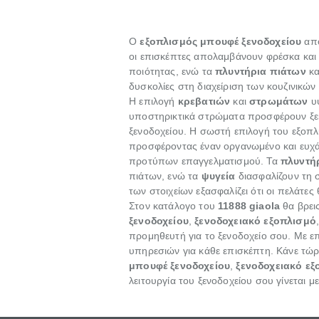
Ο
εξοπλισμός μπουφέ ξενοδοχείου
απο
οι επισκέπτες απολαμβάνουν φρέσκα και 
ποιότητας, ενώ τα
πλυντήρια πιάτων
κα
δυσκολίες στη διαχείριση των κουζινικών
Η επιλογή
κρεβατιών
και
στρωμάτων
υψ
υποστηρικτικά στρώματα προσφέρουν ξεκο
ξενοδοχείου. Η σωστή επιλογή του εξοπλ
προσφέροντας έναν οργανωμένο και ευχά
προτύπων επαγγελματισμού. Τα
πλυντή
πιάτων, ενώ τα
ψυγεία
διασφαλίζουν τη 
των στοιχείων εξασφαλίζει ότι οι πελάτες
Στον κατάλογο του
11888
giaola
θα βρει
ξενοδοχείου
,
ξενοδοχειακό εξοπλισμό
προμηθευτή για το ξενοδοχείο σου. Με ε
υπηρεσιών για κάθε επισκέπτη. Κάνε τώ
μπουφέ ξενοδοχείου
,
ξενοδοχειακό εξ
λειτουργία του ξενοδοχείου σου γίνεται μ