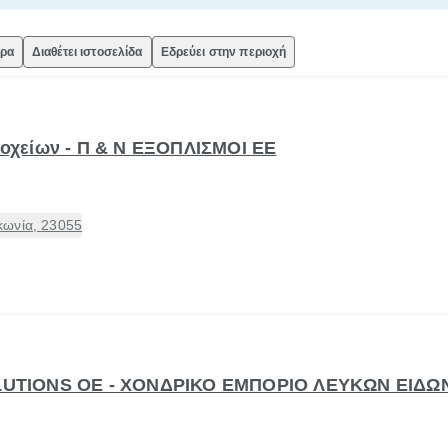
ώρα
Διαθέτει ιστοσελίδα
Εδρεύει στην περιοχή
δοχείων - Π & Ν ΕΞΟΠΛΙΣΜΟΙ ΕΕ
κωνία, 23055
OLUTIONS OE - ΧΟΝΔΡΙΚΟ ΕΜΠΟΡΙΟ ΛΕΥΚΩΝ ΕΙΔΩ