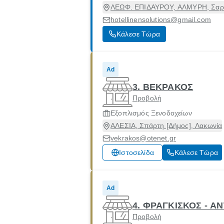
ΛΕΩΦ. ΕΠΙΔΑΥΡΟΥ, ΑΛΜΥΡΗ, Σαρων
hotellinensolutions@gmail.com
Κάλεσε Τώρα
Ad
3. ΒΕΚΡΑΚΟΣ
Προβολή
Εξοπλισμός Ξενοδοχείων
ΑΛΕΣΙΑ, Σπάρτη [Δήμος], Λακωνία
vekrakos@otenet.gr
Ιστοσελίδα
Κάλεσε Τώρα
Ad
4. ΦΡΑΓΚΙΣΚΟΣ - Α
Προβολή