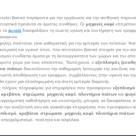
τελεί βασικό παράγοντα για την οργάνωση και την αισθητική παρουσ
ποιοτικά προϊόντα σε άριστες συνθήκες. Οι
μηχανές καφέ
επιτρέπου
ι τα
ψυγεία
διασφαλίζουν τη σωστή υγιεινή και συντήρηση των τροφίμω
 αναγκών.
ηλής ποιότητας είναι καθοριστική για την εμπειρία των πελατών. Άνε
ύραση και υγιεινό ύπνο, που αποτελούν βασικό στοιχείο για την ικα
ισμού συνδέεται άμεσα με τη λειτουργικότητα των χώρων και την απ
ριστο χώρο για τους επισκέπτες. Ταυτόχρονα, ο
εξοπλισμός ξενοδο
ρια πιάτων
διευκολύνουν την καθημερινή λειτουργία της κουζίνας κα
σωστή αποθήκευση των τροφίμων, συμβάλλοντας στην υγιεινή και τ
 θα έχουν μια ολοκληρωμένη και άνετη εμπειρία διαμονής.
ς πλήρεις πληροφορίες για επιχειρήσεις που προσφέρουν
εξοπλισμό
,
κρεβάτια
,
στρώματα
,
μηχανές καφέ
,
πλυντήρια πιάτων
και
ψυγε
παγγελματική καθοδήγηση και υποστήριξη, μπορείς να διασφαλίσεις ά
ρα την αναζήτησή σου και ανακάλυψε επιχειρήσεις που προσφέρουν
ε
οπλισμό
,
κρεβάτια
,
στρώματα
,
μηχανές καφέ
,
πλυντήρια πιάτων
ε επαγγελματισμό, ποιότητα και ασφάλεια.