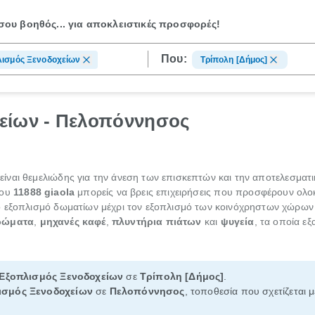
ου βοηθός...
για αποκλειστικές προσφορές!
Που:
λισμός Ξενοδοχείων
Τρίπολη [Δήμος]
είων - Πελοπόννησος
είναι θεμελιώδης για την άνεση των επισκεπτών και την αποτελεσματι
ου
11888
giaola
μπορείς να βρεις επιχειρήσεις που προσφέρουν ολοκ
ό εξοπλισμό δωματίων μέχρι τον εξοπλισμό των κοινόχρηστων χώρων
ρώματα
,
μηχανές καφέ
,
πλυντήρια πιάτων
και
ψυγεία
, τα οποία εξ
Εξοπλισμός Ξενοδοχείων
σε
Τρίπολη [Δήμος]
.
ισμός Ξενοδοχείων
σε
Πελοπόννησος
, τοποθεσία που σχετίζεται 