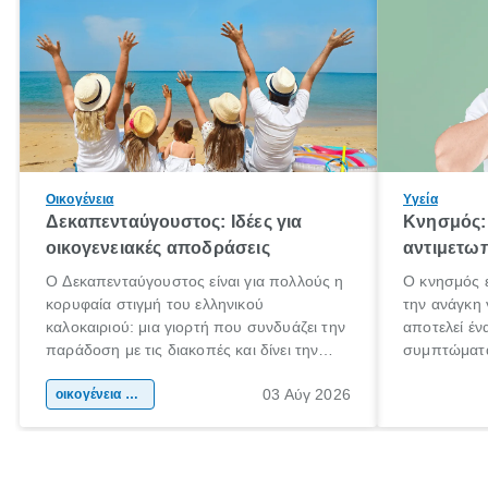
Οικογένεια
Υγεία
Δεκαπενταύγουστος: Ιδέες για
Κνησμός: 
οικογενειακές αποδράσεις
αντιμετωπ
Ο Δεκαπενταύγουστος είναι για πολλούς η
Ο κνησμός ε
κορυφαία στιγμή του ελληνικού
την ανάγκη 
καλοκαιριού: μια γιορτή που συνδυάζει την
αποτελεί έν
παράδοση με τις διακοπές και δίνει την
συμπτώματα
αφορμή για ταξίδια σε κάθε γωνιά της
άνθρωποι κά
03 Αύγ 2026
χώρας. Είτε πρόκειται για λίγες μέρες
οικογένεια & παιδί
πληροφορίες
ξεγνοιασιάς είτε για μια σύντομη εξόρμηση.
καθώς μπορε
επιμένει γι