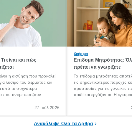
Χρήσιμα
Τι είναι και πώς
Επίδομα Μητρότητας: Ό
ίζεται
πρέπει να γνωρίζετε
ίναι η αίσθηση που προκαλεί
Το επίδομα μητρότητας αποτελ
για ξύσιμο του δέρματος και
τις σημαντικότερες παροχές κ
α από τα συχνότερα
προστασίας για τις γυναίκες 
 που αντιμετωπίζουν
παιδί και εργάζονται. Η εγκυμο
θε ηλικίας. Πολλοί αναζητούν
γέννηση ενός παιδιού είναι μια 
 για το «κνησμός τι είναι»,
σημαντική περίοδος στη ζωή 
27 Ιούλ 2026
ί να εμφανιστεί ξαφνικά ή να
οικογένειας, η οποία συνοδεύε
α μεγάλο χρονικό διάστημα.
αυξημένες ανάγκες και υποχρε
Ανακάλυψε Όλα τα Άρθρα