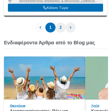
Αρχιεπισκόπου Μακαρίου & Βενιζέλου Σοφοκλή,
Ηράκλειο [Δήμος], Ηράκλειο, 71202
Κάλεσε Τώρα
1
2
Ενδιαφέροντα Άρθρα από το Blog μας
Οικογένεια
Υγεία
Δεκαπενταύγουστος: Ιδέες για
Κνησμός: 