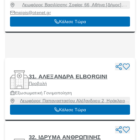
Λεωφόρος Βασιλίσσης Σοφίας 66, Αθήνα [Δήμος],
Αττική, 11528
mpipis@otenet.gr
Κάλεσε Τώρα
31. ΑΛΕΞΑΝΔΡΑ ELBORGINI
Προβολή
Εξωσωματική Γονιμοποίηση
Λεωφόρος Παπαναστασίου Αλέξανδρου 2, Ηράκλειο
[Δήμος], Ηράκλειο, 71306
Κάλεσε Τώρα
32. ΙΔΡΥΜΑ ΑΝΘΡΩΠΙΝΗΣ