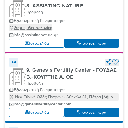
8. ASSISTING NATURE
Προβολή
Εξωσωματική Γονιμοποίηση
Θέρμη, Θεσσαλονίκη
info@assistingnature.gr
Ιστοσελίδα
Κάλεσε Τώρα
Ad
9. Genesis Fertility Center - ΓΟΥΔΑΣ
Β.-ΚΟΥΡΤΗΣ Α. ΟΕ
Προβολή
Εξωσωματική Γονιμοποίηση
Νέα Εθνική Οδός Πατρών - Αθηνών 51, Πάτρα [Δήμος],
Αχαϊα, 26442
info@genesisfertilitycenter.com
Ιστοσελίδα
Κάλεσε Τώρα