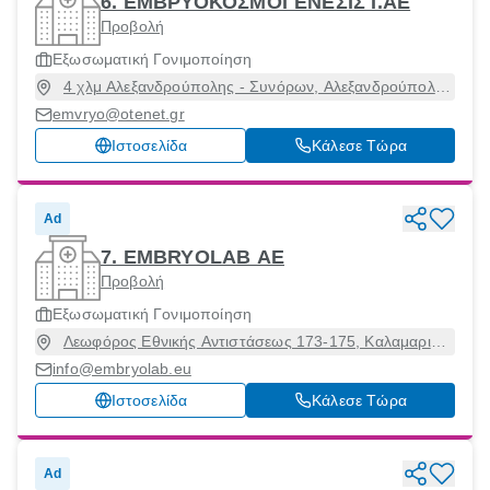
6. ΕΜΒΡΥΟΚΟΣΜΟΓΕΝΕΣΙΣ Ι.ΑΕ
Προβολή
Εξωσωματική Γονιμοποίηση
4 χλμ Αλεξανδρούπολης - Συνόρων, Αλεξανδρούπολη
[Δήμος], Έβρος, 68100
emvryo@otenet.gr
Ιστοσελίδα
Κάλεσε Τώρα
Ad
7. EMBRYOLAB ΑΕ
Προβολή
Εξωσωματική Γονιμοποίηση
Λεωφόρος Εθνικής Αντιστάσεως 173-175, Καλαμαριά,
Θεσσαλονίκη, 55134
info@embryolab.eu
Ιστοσελίδα
Κάλεσε Τώρα
Ad