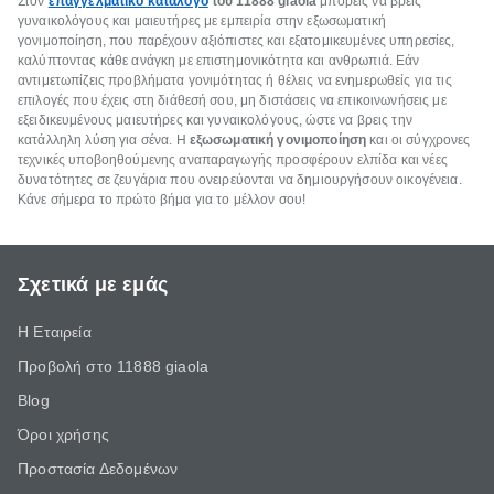
Στον
επαγγελματικό κατάλογο
του 11888
giaola
μπορείς να βρεις
γυναικολόγους και μαιευτήρες με εμπειρία στην εξωσωματική
γονιμοποίηση, που παρέχουν αξιόπιστες και εξατομικευμένες υπηρεσίες,
καλύπτοντας κάθε ανάγκη με επιστημονικότητα και ανθρωπιά. Εάν
αντιμετωπίζεις προβλήματα γονιμότητας ή θέλεις να ενημερωθείς για τις
επιλογές που έχεις στη διάθεσή σου, μη διστάσεις να επικοινωνήσεις με
εξειδικευμένους μαιευτήρες και γυναικολόγους, ώστε να βρεις την
κατάλληλη λύση για σένα. Η
εξωσωματική γονιμοποίηση
και οι σύγχρονες
τεχνικές υποβοηθούμενης αναπαραγωγής προσφέρουν ελπίδα και νέες
δυνατότητες σε ζευγάρια που ονειρεύονται να δημιουργήσουν οικογένεια.
Κάνε σήμερα το πρώτο βήμα για το μέλλον σου!
Σχετικά με εμάς
Η Εταιρεία
Προβολή στο 11888 giaola
Blog
Όροι χρήσης
Προστασία Δεδομένων