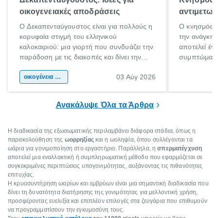
οικογενειακές αποδράσεις
αντιμετωπ
Ο Δεκαπενταύγουστος είναι για πολλούς η
Ο κνησμός ε
κορυφαία στιγμή του ελληνικού
την ανάγκη 
καλοκαιριού: μια γιορτή που συνδυάζει την
αποτελεί έν
παράδοση με τις διακοπές και δίνει την
συμπτώματα
αφορμή για ταξίδια σε κάθε γωνιά της
άνθρωποι κά
03 Αύγ 2026
χώρας. Είτε πρόκειται για λίγες μέρες
οικογένεια & παιδί
πληροφορίες 
ξεγνοιασιάς είτε για μια σύντομη εξόρμηση.
καθώς μπορε
επιμένει για
Ανακάλυψε Όλα τα Άρθρα
Η διαδικασία της εξωσωματικής περιλαμβάνει διάφορα στάδια, όπως η
παρακολούθηση της
ωορρηξίας
και η ωοληψία, όπου συλλέγονται τα
ωάρια για γονιμοποίηση στο εργαστήριο. Παράλληλα, η
σπερματέγχυση
αποτελεί μια εναλλακτική ή συμπληρωματική μέθοδο που εφαρμόζεται σε
συγκεκριμένες περιπτώσεις υπογονιμότητας, αυξάνοντας τις πιθανότητες
επιτυχίας.
Η κρυοσυντήρηση ωαρίων και εμβρύων είναι μια σημαντική διαδικασία που
δίνει τη δυνατότητα διατήρησης της γονιμότητας για μελλοντική χρήση,
προσφέροντας ευελιξία και επιπλέον επιλογές στα ζευγάρια που επιθυμούν
να προγραμματίσουν την εγκυμοσύνη τους.