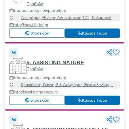
Προβολή
Εξωσωματική Γονιμοποίηση
Λεωφόρος Εθνικής Αντιστάσεως 171, Καλαμαριά,
Θεσσαλονίκη, 55134
info@newlife-ivf.gr
Ιστοσελίδα
Κάλεσε Τώρα
Ad
5. ASSISTING NATURE
Προβολή
Εξωσωματική Γονιμοποίηση
Κρανιδιώτη Γιάννη 2 & Λεωφόρος Θεσσαλονίκης -
Θέρμης, Πυλαία, Θεσσαλονίκη, 57001
info@assistingnature.gr
Ιστοσελίδα
Κάλεσε Τώρα
Ad