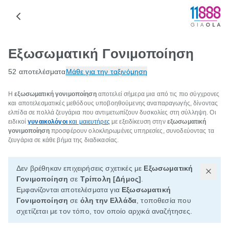
Εξωσωματική Γονιμοποίηση
52 αποτελέσματα
Μάθε για την ταξινόμηση
Η
εξωσωματική γονιμοποίηση
αποτελεί σήμερα μια από τις πιο σύγχρονες
και αποτελεσματικές μεθόδους υποβοηθούμενης αναπαραγωγής, δίνοντας
ελπίδα σε πολλά ζευγάρια που αντιμετωπίζουν δυσκολίες στη σύλληψη. Οι
ειδικοί
γυναικολόγοι
και μαιευτήρες
με εξειδίκευση στην
εξωσωματική
γονιμοποίηση
προσφέρουν ολοκληρωμένες υπηρεσίες, συνοδεύοντας τα
ζευγάρια σε κάθε βήμα της διαδικασίας.
Δεν βρέθηκαν επιχειρήσεις σχετικές με
Εξωσωματική
Γονιμοποίηση
σε
Τρίπολη [Δήμος]
.
Εμφανίζονται αποτελέσματα για
Εξωσωματική
Γονιμοποίηση
σε
όλη την Ελλάδα
, τοποθεσία που
σχετίζεται με τον τόπο, τον οποίο αρχικά αναζήτησες.