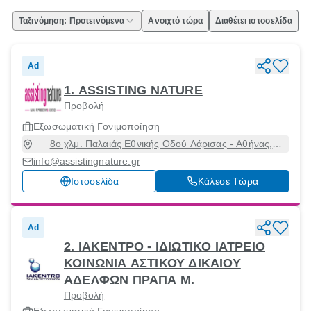
Ταξινόμηση: Προτεινόμενα
Ανοιχτό τώρα
Διαθέτει ιστοσελίδα
Ad
1. ASSISTING NATURE
Προβολή
Εξωσωματική Γονιμοποίηση
8ο χλμ. Παλαιάς Εθνικής Οδού Λάρισας - Αθήνας,
Λάρισα [Δήμος], Λάρισα, 41500
info@assistingnature.gr
Ιστοσελίδα
Κάλεσε Τώρα
Ad
2. ΙΑΚΕΝΤΡΟ - ΙΔΙΩΤΙΚΟ ΙΑΤΡΕΙΟ
ΚΟΙΝΩΝΙΑ ΑΣΤΙΚΟΥ ΔΙΚΑΙΟΥ
ΑΔΕΛΦΩΝ ΠΡΑΠΑ Μ.
Προβολή