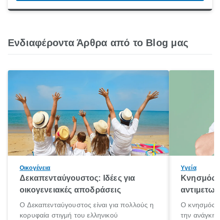
Ενδιαφέροντα Άρθρα από το Blog μας
Οικογένεια
Υγεία
Δεκαπενταύγουστος: Ιδέες για
Κνησμός: 
οικογενειακές αποδράσεις
αντιμετωπ
Ο Δεκαπενταύγουστος είναι για πολλούς η
Ο κνησμός ε
κορυφαία στιγμή του ελληνικού
την ανάγκη 