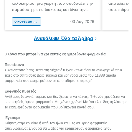
καλοκαιριού: μια γιορτή που συνδυάζει την
αποτελεί έν
παράδοση με τις διακοπές και δίνει την
συμπτώματα
αφορμή για ταξίδια σε κάθε γωνιά της
άνθρωποι κά
03 Αύγ 2026
χώρας. Είτε πρόκειται για λίγες μέρες
οικογένεια & παιδί
πληροφορίες 
ξεγνοιασιάς είτε για μια σύντομη εξόρμηση.
καθώς μπορε
επιμένει για
Ανακάλυψε Όλα τα Άρθρα
3 λόγοι που μπορεί να χρειαστείς εφημερεύοντα φαρμακεία
Παυσίπονα
Συνειδητοποίησες μέσα στη νύχτα ότι έχουν τελειώσει τα αναλγητικά που
είχες στο σπίτι σου; Βρες εύκολα και γρήγορα μέσω του 11888 giaola
φαρμακεία που εφημερεύουν σε οποιαδήποτε περιοχή.
Ξαφνικός πυρετός
Ανέβασες ξαφνικά πυρετό και δεν ξέρεις τι να κάνεις; Πιθανόν χρειάζεται να
επισκεφθείς άμεσα φαρμακείο. Μη χάνεις χρόνο! Με ένα κλικ, δες τη λίστα με
τα εφημερεύοντα φαρμακεία που βρίσκονται κοντά σου.
Έγκαυμα
Κάηκες στην κουζίνα ή από τον ήλιο και θες να βρεις φαρμακείο
απεγνωσμένα; Σίγουρα θα ψάξεις για εφημερεύον φαρμακείο! Στον