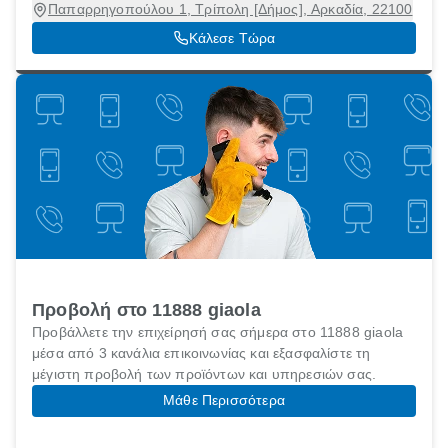
Παπαρρηγοπούλου 1, Τρίπολη [Δήμος], Αρκαδία, 22100
Κάλεσε Τώρα
Προβολή στο 11888 giaola
Προβάλλετε την επιχείρησή σας σήμερα στο 11888 giaola
μέσα από 3 κανάλια επικοινωνίας και εξασφαλίστε τη
μέγιστη προβολή των προϊόντων και υπηρεσιών σας.
Μάθε Περισσότερα