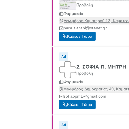
Προβολή
Φαρμακεία
Λεωφόρος Καματερού 12, Καματερό
hara.siarabi@otenet.gr
Κάλεσε Τώρα
Ad
2. ΣΟΦΙΑ Π. ΜΗΤΡΗ
Προβολή
Φαρμακεία
Λεωφόρος Δημοκρατίας 49, Καματε
sofiappm1@gmail.com
Κάλεσε Τώρα
Ad