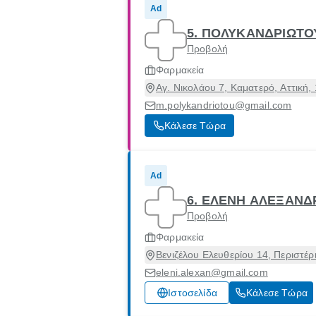
Ad
5. ΠΟΛΥΚΑΝΔΡΙΩΤΟΥ
Προβολή
Φαρμακεία
Αγ. Νικολάου 7, Καματερό, Αττική,
m.polykandriotou@gmail.com
Κάλεσε Τώρα
Ad
6. ΕΛΕΝΗ ΑΛΕΞΑΝ
Προβολή
Φαρμακεία
Βενιζέλου Ελευθερίου 14, Περιστέρι
eleni.alexan@gmail.com
Ιστοσελίδα
Κάλεσε Τώρα