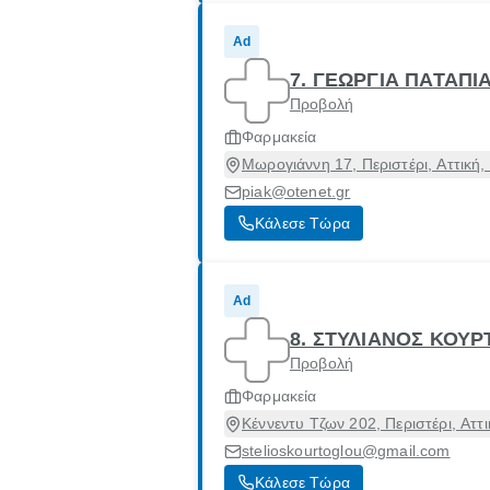
Ad
7. ΓΕΩΡΓΙΑ ΠΑΤΑΠ
Προβολή
Φαρμακεία
Μωρογιάννη 17, Περιστέρι, Αττική,
piak@otenet.gr
Κάλεσε Τώρα
Ad
8. ΣΤΥΛΙΑΝΟΣ ΚΟΥ
Προβολή
Φαρμακεία
Κέννεντυ Τζων 202, Περιστέρι, Αττ
stelioskourtoglou@gmail.com
Κάλεσε Τώρα