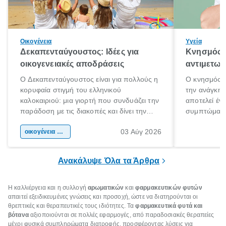
Οικογένεια
Υγεία
Δεκαπενταύγουστος: Ιδέες για
Κνησμός: 
οικογενειακές αποδράσεις
αντιμετωπ
Ο Δεκαπενταύγουστος είναι για πολλούς η
Ο κνησμός ε
κορυφαία στιγμή του ελληνικού
την ανάγκη 
καλοκαιριού: μια γιορτή που συνδυάζει την
αποτελεί έν
παράδοση με τις διακοπές και δίνει την
συμπτώματα
αφορμή για ταξίδια σε κάθε γωνιά της
άνθρωποι κά
03 Αύγ 2026
χώρας. Είτε πρόκειται για λίγες μέρες
οικογένεια & παιδί
πληροφορίες 
ξεγνοιασιάς είτε για μια σύντομη εξόρμηση.
καθώς μπορε
επιμένει για
Ανακάλυψε Όλα τα Άρθρα
Η καλλιέργεια και η συλλογή
αρωματικών
και
φαρμακευτικών φυτών
απαιτεί εξειδικευμένες γνώσεις και προσοχή, ώστε να διατηρούνται οι
θρεπτικές και θεραπευτικές τους ιδιότητες. Τα
φαρμακευτικά φυτά και
βότανα
αξιοποιούνται σε πολλές εφαρμογές, από παραδοσιακές θεραπείες
μέχρι φυσικά συμπληρώματα διατροφής, προσφέροντας λύσεις για