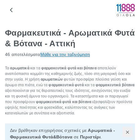
Φαρμακευτικά - Αρωματικά Φυτά
& Βότανα - Αττική
46 αποτελέσματα
Μάθε για την ταξινόμηση
Τα
αρωματικά
και τα
φαρμακευτικά φυτά και βότανα
αποτελούν
αναπόσπαστο κομμάτι της καθημερινής ζωής, τόσο στη μαγειρική όσο και
στην υγεία. Η χρήση
αρωματικών
φυτών προσφέρει πλούσια γεύση και
άρωμα στα πιάτα, ενώ τα
φαρμακευτικά φυτά
και τα
φαρμακευτικά βότανα
αξιοποιούνται για τις θεραπευτικές τους ιδιότητες, ενισχύοντας την ευεξία
και τη φυσική άμυνα του οργανισμού. Τα καταστήματα και οι παραγωγοί
που προσφέρουν
φαρμακευτικά φυτά και βότανα
εξασφαλίζουν προϊόντα
υψηλής ποιότητας και φρεσκάδας, καλύπτοντας τις ανάγκες των
καταναλωτών με συνέπεια και αξιοπιστία.
Δεν βρέθηκαν επιχειρήσεις σχετικές με
Αρωματικά -
Φαρμακευτικά Φυτά&Βότανα
σε
Περιστέρι
.