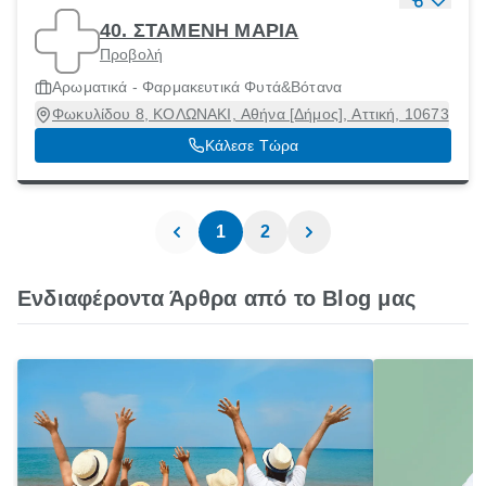
40. ΣΤΑΜΕΝΗ ΜΑΡΙΑ
Προβολή
Αρωματικά - Φαρμακευτικά Φυτά&Βότανα
Φωκυλίδου 8, ΚΟΛΩΝΑΚΙ, Αθήνα [Δήμος], Αττική, 10673
Κάλεσε Τώρα
1
2
Ενδιαφέροντα Άρθρα από το Blog μας