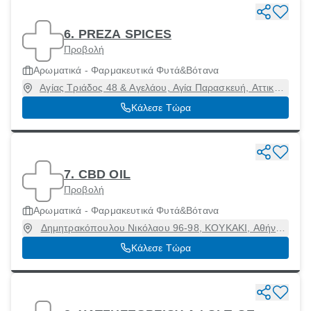
6. PREZA SPICES
Προβολή
Αρωματικά - Φαρμακευτικά Φυτά&Βότανα
Αγίας Τριάδος 48 & Αγελάου, Αγία Παρασκευή, Αττική,
15343
Κάλεσε Τώρα
7. CBD OIL
Προβολή
Αρωματικά - Φαρμακευτικά Φυτά&Βότανα
Δημητρακόπουλου Νικόλαου 96-98, ΚΟΥΚΑΚΙ, Αθήνα
[Δήμος], Αττική, 11741
Κάλεσε Τώρα