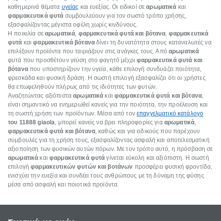
καθημερινά θέματα
υγείας
και ευεξίας. Οι ειδικοί σε
αρωματικά
και
φαρμακευτικά φυτά
συμβουλεύουν για τον σωστό τρόπο χρήσης,
εξασφαλίζοντας μέγιστα οφέλη χωρίς κινδύνους.
Η ποικιλία σε
αρωματικά
,
φαρμακευτικά φυτά και βότανα
,
φαρμακευτικά
φυτά
και
φαρμακευτικά βότανα
δίνει τη δυνατότητα στους καταναλωτές να
επιλέξουν προϊόντα που ταιριάζουν στις ανάγκες τους. Από
αρωματικά
φυτά που προσθέτουν γεύση στο φαγητό μέχρι
φαρμακευτικά φυτά και
βότανα
που υποστηρίζουν την υγεία, κάθε επιλογή συνδυάζει ποιότητα,
φρεσκάδα και φυσική δράση. Η σωστή επιλογή εξασφαλίζει ότι οι χρήστες
θα επωφεληθούν πλήρως από τις ιδιότητες των φυτών.
Αναζητώντας αξιόπιστα
αρωματικά
και
φαρμακευτικά φυτά και βότανα
,
είναι σημαντικό να ενημερωθεί κανείς για την ποιότητα, την προέλευση και
τη σωστή χρήση των προϊόντων. Μέσα από τον
επαγγελματικό κατάλογο
του 11888 giaola
, μπορεί κανείς να βρει πληροφορίες για
αρωματικά
,
φαρμακευτικά φυτά και βότανα
, καθώς και για ειδικούς που παρέχουν
συμβουλές για τη χρήση τους, εξασφαλίζοντας ασφαλή και αποτελεσματική
αξιοποίηση των φυσικών αυτών πόρων. Με τον τρόπο αυτό, η πρόσβαση σε
αρωματικά
και
φαρμακευτικά φυτά
γίνεται εύκολη και αξιόπιστη. Η σωστή
επιλογή
φαρμακευτικών φυτών και βοτάνων
προσφέρει φυσική φροντίδα,
ενισχύει την ευεξία και συνδέει τους ανθρώπους με τη δύναμη της φύσης
μέσα από ασφαλή και ποιοτικά προϊόντα.