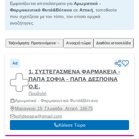
Εμφανίζονται αποτελέσματα για
Αρωματικά -
Φαρμακευτικά Φυτά&Βότανα
σε
Αττική
, τοποθεσία
που σχετίζεται με τον τόπο, τον οποίο αρχικά
αναζήτησες.
Ταξινόμηση: Προτεινόμενα
Ανοιχτό τώρα
Διαθέτει ιστοσελίδα
Ε
Ad
1. ΣΥΣΤΕΓΑΣΜΕΝΑ ΦΑΡΜΑΚΕΙΑ -
ΠΑΠΑ ΣΟΦΙΑ - ΠΑΠΑ ΔΕΣΠΟΙΝΑ
Ο.Ε.
Προβολή
Αρωματικά - Φαρμακευτικά Φυτά&Βότανα
Μαραγκού 19, Γλυφάδα, Αττική, 16675
sofidepapa@gmail.com
Κάλεσε Τώρα