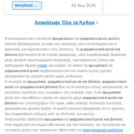
03 Αύγ 2026
χώρας. Είτε πρόκειται για λίγες μέρες
οικογένεια & παιδί
πληροφορίες 
ξεγνοιασιάς είτε για μια σύντομη εξόρμηση.
καθώς μπορε
επιμένει για
Ανακάλυψε Όλα τα Άρθρα
Η καλλιέργεια και η συλλογή
αρωματικών
και
φαρμακευτικών φυτών
απαιτεί εξειδικευμένες γνώσεις και προσοχή, ώστε να διατηρούνται οι
θρεπτικές και θεραπευτικές τους ιδιότητες. Τα
φαρμακευτικά φυτά και
βότανα
αξιοποιούνται σε πολλές εφαρμογές, από παραδοσιακές θεραπείες
μέχρι φυσικά συμπληρώματα διατροφής, προσφέροντας λύσεις για
καθημερινά θέματα
υγείας
και ευεξίας. Οι ειδικοί σε
αρωματικά
και
φαρμακευτικά φυτά
συμβουλεύουν για τον σωστό τρόπο χρήσης,
εξασφαλίζοντας μέγιστα οφέλη χωρίς κινδύνους.
Η ποικιλία σε
αρωματικά
,
φαρμακευτικά φυτά και βότανα
,
φαρμακευτικά
φυτά
και
φαρμακευτικά βότανα
δίνει τη δυνατότητα στους καταναλωτές να
επιλέξουν προϊόντα που ταιριάζουν στις ανάγκες τους. Από
αρωματικά
φυτά που προσθέτουν γεύση στο φαγητό μέχρι
φαρμακευτικά φυτά και
βότανα
που υποστηρίζουν την υγεία, κάθε επιλογή συνδυάζει ποιότητα,
φρεσκάδα και φυσική δράση. Η σωστή επιλογή εξασφαλίζει ότι οι χρήστες
θα επωφεληθούν πλήρως από τις ιδιότητες των φυτών.
Αναζητώντας αξιόπιστα
αρωματικά
και
φαρμακευτικά φυτά και βότανα
,
είναι σημαντικό να ενημερωθεί κανείς για την ποιότητα, την προέλευση και
τη σωστή χρήση των προϊόντων. Μέσα από τον
επαγγελματικό κατάλογο