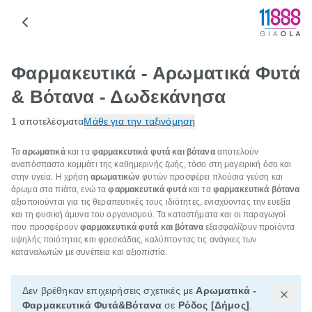
Φαρμακευτικά - Αρωματικά Φυτά
& Βότανα - Δωδεκάνησα
1 αποτελέσματα
Μάθε για την ταξινόμηση
Τα
αρωματικά
και τα
φαρμακευτικά φυτά και βότανα
αποτελούν
αναπόσπαστο κομμάτι της καθημερινής ζωής, τόσο στη μαγειρική όσο και
στην υγεία. Η χρήση
αρωματικών
φυτών προσφέρει πλούσια γεύση και
άρωμα στα πιάτα, ενώ τα
φαρμακευτικά φυτά
και τα
φαρμακευτικά βότανα
αξιοποιούνται για τις θεραπευτικές τους ιδιότητες, ενισχύοντας την ευεξία
και τη φυσική άμυνα του οργανισμού. Τα καταστήματα και οι παραγωγοί
που προσφέρουν
φαρμακευτικά φυτά και βότανα
εξασφαλίζουν προϊόντα
υψηλής ποιότητας και φρεσκάδας, καλύπτοντας τις ανάγκες των
καταναλωτών με συνέπεια και αξιοπιστία.
Δεν βρέθηκαν επιχειρήσεις σχετικές με
Αρωματικά -
Φαρμακευτικά Φυτά&Βότανα
σε
Ρόδος [Δήμος]
.