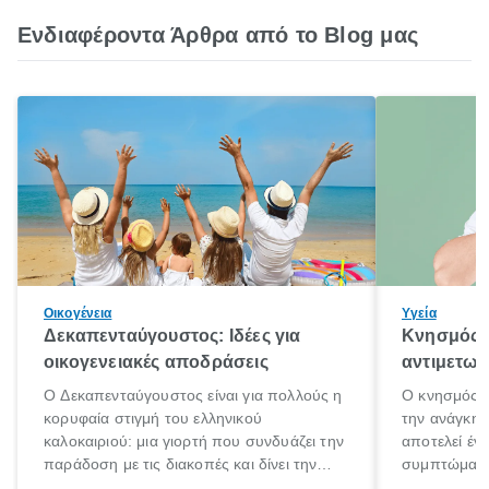
Ενδιαφέροντα Άρθρα από το Blog μας
Οικογένεια
Υγεία
Δεκαπενταύγουστος: Ιδέες για
Κνησμός: 
οικογενειακές αποδράσεις
αντιμετωπ
Ο Δεκαπενταύγουστος είναι για πολλούς η
Ο κνησμός ε
κορυφαία στιγμή του ελληνικού
την ανάγκη 
καλοκαιριού: μια γιορτή που συνδυάζει την
αποτελεί έν
παράδοση με τις διακοπές και δίνει την
συμπτώματα
αφορμή για ταξίδια σε κάθε γωνιά της
άνθρωποι κά