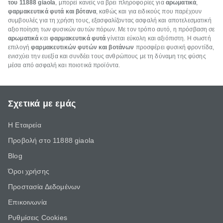
του 11888 giaola
, μπορεί κανείς να βρει πληροφορίες για
αρωματικά
,
φαρμακευτικά φυτά και βότανα
, καθώς και για ειδικούς που παρέχουν
συμβουλές για τη χρήση τους, εξασφαλίζοντας ασφαλή και αποτελεσματική
αξιοποίηση των φυσικών αυτών πόρων. Με τον τρόπο αυτό, η πρόσβαση σε
αρωματικά
και
φαρμακευτικά φυτά
γίνεται εύκολη και αξιόπιστη. Η σωστή
επιλογή
φαρμακευτικών φυτών και βοτάνων
προσφέρει φυσική φροντίδα,
ενισχύει την ευεξία και συνδέει τους ανθρώπους με τη δύναμη της φύσης
μέσα από ασφαλή και ποιοτικά προϊόντα.
Σχετικά με εμάς
Η Εταιρεία
Προβολή στο 11888 giaola
Blog
Όροι χρήσης
Προστασία Δεδομένων
Επικοινωνία
Ρυθμίσεις Cookies