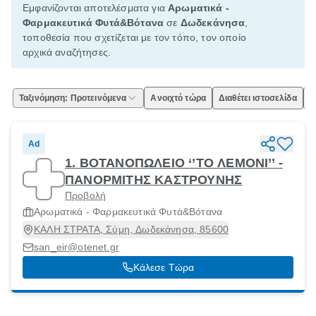
Εμφανίζονται αποτελέσματα για
Αρωματικά -
Φαρμακευτικά Φυτά&Βότανα
σε
Δωδεκάνησα
,
τοποθεσία που σχετίζεται με τον τόπο, τον οποίο
αρχικά αναζήτησες.
Ταξινόμηση: Προτεινόμενα
Ανοιχτό τώρα
Διαθέτει ιστοσελίδα
Ε
Ad
1. ΒΟΤΑΝΟΠΩΛΕΙΟ ‘’ΤΟ ΛΕΜΟΝΙ’’ -
ΠΑΝΟΡΜΙΤΗΣ ΚΑΣΤΡΟΥΝΗΣ
Προβολή
Αρωματικά - Φαρμακευτικά Φυτά&Βότανα
ΚΑΛΗ ΣΤΡΑΤΑ, Σύμη, Δωδεκάνησα, 85600
san_eir@otenet.gr
Κάλεσε Τώρα