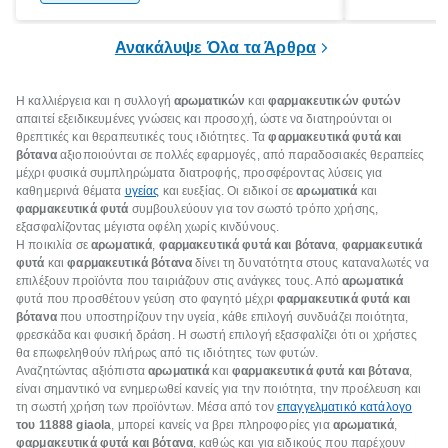
ξεγνοιασιάς είτε για μια σύντομη εξόρμηση.
καθώς μπορε
επιμένει για
Ανακάλυψε Όλα τα Άρθρα
Η καλλιέργεια και η συλλογή
αρωματικών
και
φαρμακευτικών φυτών
απαιτεί εξειδικευμένες γνώσεις και προσοχή, ώστε να διατηρούνται οι
θρεπτικές και θεραπευτικές τους ιδιότητες. Τα
φαρμακευτικά φυτά και
βότανα
αξιοποιούνται σε πολλές εφαρμογές, από παραδοσιακές θεραπείες
μέχρι φυσικά συμπληρώματα διατροφής, προσφέροντας λύσεις για
καθημερινά θέματα
υγείας
και ευεξίας. Οι ειδικοί σε
αρωματικά
και
φαρμακευτικά φυτά
συμβουλεύουν για τον σωστό τρόπο χρήσης,
εξασφαλίζοντας μέγιστα οφέλη χωρίς κινδύνους.
Η ποικιλία σε
αρωματικά
,
φαρμακευτικά φυτά και βότανα
,
φαρμακευτικά
φυτά
και
φαρμακευτικά βότανα
δίνει τη δυνατότητα στους καταναλωτές να
επιλέξουν προϊόντα που ταιριάζουν στις ανάγκες τους. Από
αρωματικά
φυτά που προσθέτουν γεύση στο φαγητό μέχρι
φαρμακευτικά φυτά και
βότανα
που υποστηρίζουν την υγεία, κάθε επιλογή συνδυάζει ποιότητα,
φρεσκάδα και φυσική δράση. Η σωστή επιλογή εξασφαλίζει ότι οι χρήστες
θα επωφεληθούν πλήρως από τις ιδιότητες των φυτών.
Αναζητώντας αξιόπιστα
αρωματικά
και
φαρμακευτικά φυτά και βότανα
,
είναι σημαντικό να ενημερωθεί κανείς για την ποιότητα, την προέλευση και
τη σωστή χρήση των προϊόντων. Μέσα από τον
επαγγελματικό κατάλογο
του 11888 giaola
, μπορεί κανείς να βρει πληροφορίες για
αρωματικά
,
φαρμακευτικά φυτά και βότανα
, καθώς και για ειδικούς που παρέχουν