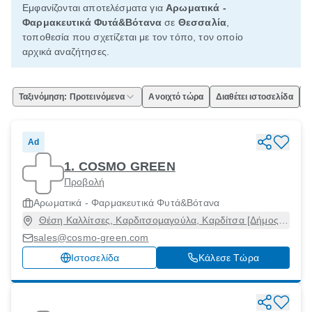
Εμφανίζονται αποτελέσματα για
Αρωματικά -
Φαρμακευτικά Φυτά&Βότανα
σε
Θεσσαλία
,
τοποθεσία που σχετίζεται με τον τόπο, τον οποίο
αρχικά αναζήτησες.
Ταξινόμηση: Προτεινόμενα
Ανοιχτό τώρα
Διαθέτει ιστοσελίδα
Ε
Ad
1. COSMO GREEN
Προβολή
Αρωματικά - Φαρμακευτικά Φυτά&Βότανα
Θέση Καλλίτσες, Καρδιτσομαγούλα, Καρδίτσα [Δήμος],
Καρδίτσα, 43100
sales@cosmo-green.com
Ιστοσελίδα
Κάλεσε Τώρα