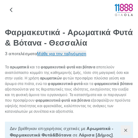
Φαρμακευτικά - Αρωματικά Φυτά
& Βότανα - Θεσσαλία
3 αποτελέσματα
Μάθε για την ταξινόμηση
Τα
αρωματικά
και τα
φαρμακευτικά φυτά και βότανα
αποτελούν
αναπόσπαστο κομμάτι της καθημερινής ζωής, τόσο στη μαγειρική όσο και
στην υγεία. Η χρήση
αρωματικών
φυτών προσφέρει πλούσια γεύση και
άρωμα στα πιάτα, ενώ τα
φαρμακευτικά φυτά
και τα
φαρμακευτικά βότανα
αξιοποιούνται για τις θεραπευτικές τους ιδιότητες, ενισχύοντας την ευεξία
και τη φυσική άμυνα του οργανισμού. Τα καταστήματα και οι παραγωγοί
που προσφέρουν
φαρμακευτικά φυτά και βότανα
εξασφαλίζουν προϊόντα
υψηλής ποιότητας και φρεσκάδας, καλύπτοντας τις ανάγκες των
καταναλωτών με συνέπεια και αξιοπιστία.
Δεν βρέθηκαν επιχειρήσεις σχετικές με
Αρωματικά -
Φαρμακευτικά Φυτά&Βότανα
σε
Λάρισα [Δήμος]
.