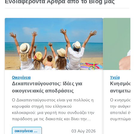
Ενδιαφέροντα Άρθρα από το Blog μας
Οικογένεια
Υγεία
Δεκαπενταύγουστος: Ιδέες για
Κνησμός: 
οικογενειακές αποδράσεις
αντιμετωπ
Ο Δεκαπενταύγουστος είναι για πολλούς η
Ο κνησμός ε
κορυφαία στιγμή του ελληνικού
την ανάγκη 
καλοκαιριού: μια γιορτή που συνδυάζει την
αποτελεί έν
παράδοση με τις διακοπές και δίνει την
συμπτώματα
αφορμή για ταξίδια σε κάθε γωνιά της
άνθρωποι κά
03 Αύγ 2026
χώρας. Είτε πρόκειται για λίγες μέρες
οικογένεια & παιδί
πληροφορίες 