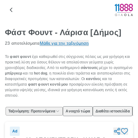
Φάστ Φουντ - Λάρισα [Δήμος]
23 αποτελέσματα
Μάθε για την ταξινόμηση
Το
φαστ φουντ
έχει καθιερωθεί στις σύγχρονες πόλεις ως μια γρήγορη και
πρακτική λύση για όσους θέλουν να απολαύσουν γεύματα χωρίς
χρονοβόρες διαδικασίες. Από το καθημερινό
σάντουιτς
μέχρι το αγαπημένο
μπέργκερ
και τα
hot dog
, η ποικιλία είναι τεράστια και ανταποκρίνεται στις
διαφορετικές προτιμήσεις των καταναλωτών. Οι
καντίνες
και τα
καταστήματα
φαστ φουντ κοντά μου
προσφέρουν εύκολη πρόσβαση σε
γεύματα υψηλής γεύσης, ιδανικά για γρήγορη κατανάλωση εντός ή εκτός
σπιτιού.
Ταξινόμηση: Προτεινόμενα
Ανοιχτό τώρα
Διαθέτει ιστοσελίδα
Ε
Ad