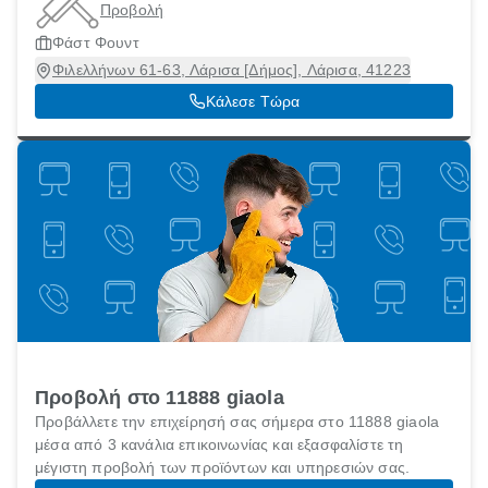
Προβολή
Φάστ Φουντ
Φιλελλήνων 61-63, Λάρισα [Δήμος], Λάρισα, 41223
Κάλεσε Τώρα
Προβολή στο 11888 giaola
Προβάλλετε την επιχείρησή σας σήμερα στο 11888 giaola
μέσα από 3 κανάλια επικοινωνίας και εξασφαλίστε τη
μέγιστη προβολή των προϊόντων και υπηρεσιών σας.