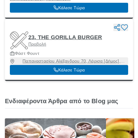
Κάλεσε Τώρα
23. THE GORILLA BURGER
Προβολή
Φάστ Φουντ
Παπαναστασίου Αλέξανδρου 70, Λάρισα [Δήμος],
Λάρισα, 41222
Κάλεσε Τώρα
Ενδιαφέροντα Άρθρα από το Blog μας