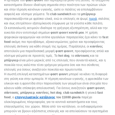
Η εμπειρία του
φαστ φουντ
δεν περιορίζεται μόνο στη γεύση. Τα σύγχρονα
καταστήματα δίνουν ιδιαίτερη σημασία στην ποιότητα των πρώτων υλών
και στην τήρηση κανόνων υγιεινής, ώστε οι πελάτες να απολαμβάνουν
ασφαλή και νόστιμα γεύματα. Τα
club sandwich
και τα
μπέργκερ
παρασκευάζονται με φρέσκα υλικά, ενώ οι επιλογές σε ψωμί,
τυριά
, σαλάτες
και σως επιτρέπουν εξατομίκευση σύμφωνα με τα γούστα κάθε πελάτη.
Οι καταναλωτές εκτιμούν ιδιαίτερα τη γρήγορη εξυπηρέτηση, αλλά και την
ευκολία στον εντοπισμό σημείων
φαστ φουντ κοντά μου
. Η χρήση
ψηφιακών εφαρμογών και online εργαλείων παραγγελίας έχει κάνει το
fast
food
ακόμη πιο προσβάσιμο, εξοικονομώντας χρόνο και προσφέροντας
επιλογές delivery για κάθε στιγμή της ημέρας. Παράλληλα, οι
καντίνες
αποτελούν μια παραδοσιακή μορφή
φαστ φουντ
, προσφέροντας απλά και
νόστιμα γεύματα σε προσιτές τιμές. Τα
hot dog
, τα
σάντουιτς
και τα
μπέργκερ
είναι μόνο μερικές από τις επιλογές που συναντά κανείς, και η
ποικιλία τους καλύπτει τόσο γρήγορα γεύματα όσο και πιο σύνθετες
επιλογές για όσους αναζητούν ποικιλία και πρωτοτυπία.
Η σωστή επιλογή καταστημάτων
φαστ φουντ
μπορεί να κάνει τη διαφορά
στη γεύση και στην εμπειρία. Η τήρηση κανόνων υγιεινής, η φρεσκάδα των
υλικών και η φροντίδα στην παρουσίαση των γευμάτων είναι στοιχεία που
κάνουν κάθε επίσκεψη απολαυστική. Για όσους αναζητούν
φαστ φουντ
,
σάντουιτς
,
μπέργκερ
,
καντίνες
,
hot dog
,
club sandwich
ή γενικά
fast
food
, ο
επαγγελματικός κατάλογος
του
11888 giaola
παρέχει
ολοκληρωμένες πληροφορίες για τα κοντινά καταστήματα και τους
επαγγελματίες του χώρου. Μέσα από τον κατάλογο, οι ενδιαφερόμενοι
μπορούν να βρουν αξιόπιστες επιλογές και να απολαύσουν τα αγαπημένα