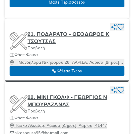
Μάθε Περισσότερα
21. ΠΟΔΑΡΑΤΟ - ΘΕΟΔΩΡΟΣ Κ
ΤΣΟΥΤΣΑΣ
Προβολή
Φάστ Φουντ
Μανδηλαρά Νικηφόρου 28, ΛΑΡΙΣΑ, Λάρισα [Δήμος],
Λάρισα, 41223
Κάλεσε Τώρα
22. ΜΙΝΙ ΓΚΟΛΦ - ΓΕΩΡΓΙΟΣ Ν
ΜΠΟΥΡΑΖΑΝΑΣ
Προβολή
Φάστ Φουντ
Πάρκο Αλκαζάρ, Λάρισα [Δήμος], Λάρισα, 41447
nikosboura95@hotmail.com