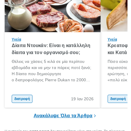
Υγεία
Υγεία
Δίαιτα Ντουκάν: Είναι η κατάλληλη
Κρεατοφαγ
δίαιτα για τον οργανισμό σου;
και Κατά 
Θέλεις να χάσεις 5 κιλά σε μία περίπου
Πόσο εύκολα
εβδομάδα και να μην τα πάρεις ποτέ ξανά;
περισσότερε
Η δίαιτα που δημιούργησε
ερώτηση, η 
ο διατροφολόγος Pierre Dukan το 2000
«πολύ εύκο
μπορεί να δώσει τέτοιες υποσχέσεις.
τρώω κρέας
Χαμηλές σε λιπαρά πηγές πρωτεϊνών,
ελάχιστοι εί
δημητριακά ολικής άλεσης, άφθονο νερό,
ακόμα λιγότε
19 Ιαν 2026
διατροφή
διατροφή
και ένας ημερήσιος περίπατος 20 λεπτών
γιατί θα πρ
είναι τα κλειδιά της.
τρώνε κρέας
Ανακάλυψε Όλα τα Άρθρα