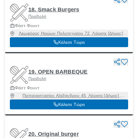
18. Smack Burgers
Προβολή
Φάστ Φουντ
Λεωφόρος Ηρώων Πολυτεχνείου 72, Λάρισα [Δήμος],
Λάρισα, 41223
Κάλεσε Τώρα
19. OPEN BARBEQUE
Προβολή
Φάστ Φουντ
Παπαναστασίου Αλέξανδρου 45, Λάρισα [Δήμος],
Λάρισα, 41223
Κάλεσε Τώρα
20. Original burger