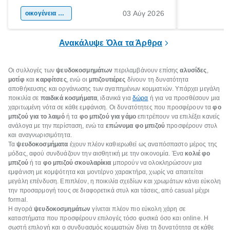
αφορμή για ταξίδια σε κάθε γωνιά της
άνθρωποι κά
03 Αύγ 2026
χώρας. Είτε πρόκειται για λίγες μέρες
οικογένεια & παιδί
πληροφορίες 
ξεγνοιασιάς είτε για μια σύντομη εξόρμηση.
καθώς μπορε
επιμένει για
Ανακάλυψε Όλα τα Άρθρα
Οι συλλογές των
ψευδοκοσμημάτων
περιλαμβάνουν επίσης
αλυσίδες
,
μοτίφ
και
καρφίτσες
, ενώ οι
μπιζουτιέρες
δίνουν τη δυνατότητα
αποθήκευσης και οργάνωσης των αγαπημένων κομματιών. Υπάρχει μεγάλη
ποικιλία σε
παιδικά κοσμήματα
, ιδανικά για
δώρα
ή για να προσθέσουν μια
χαριτωμένη νότα σε κάθε εμφάνιση. Οι δυνατότητες που προσφέρουν τα
φο
μπιζού για το λαιμό
ή τα
φο μπιζού για γάμο
επιτρέπουν να επιλέξει κανείς
ανάλογα με την περίσταση, ενώ τα
επώνυμα φο μπιζού
προσφέρουν στυλ
και αναγνωρισιμότητα.
Τα
ψευδοκοσμήματα
έχουν πλέον καθιερωθεί ως αναπόσπαστο μέρος της
μόδας, αφού συνδυάζουν την αισθητική με την οικονομία. Ένα
κολιέ φο
μπιζού
ή τα
φο μπιζού σκουλαρίκια
μπορούν να ολοκληρώσουν μια
εμφάνιση με κομψότητα και μοντέρνο χαρακτήρα, χωρίς να απαιτείται
μεγάλη επένδυση. Επιπλέον, η ποικιλία σχεδίων και χρωμάτων κάνει εύκολη
την προσαρμογή τους σε διαφορετικά στυλ και τάσεις, από casual μέχρι
formal.
Η αγορά
ψευδοκοσμημάτων
γίνεται πλέον πιο εύκολη χάρη σε
καταστήματα που προσφέρουν επιλογές τόσο φυσικά όσο και online. Η
σωστή επιλογή και ο συνδυασμός κομματιών δίνει τη δυνατότητα σε κάθε