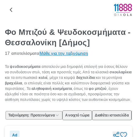
Φο Μπιζού & Ψευδοκοσμήματα -
Θεσσαλονίκη [Δήμος]
17 αποτελέσματα
Μάθε για την ταξινόμηση
Τα
ψευδοκοσμήματα
αποτελούν μια δημοφιλή επιλογή για όσους θέλουν
να συνδυάσουν στυλ, τάση και προσιτές τιμές. Από τα κλασικά
σκουλαρίκια
και τα εντυπωσιακά
κολιέ
, μέχρι τα κομψά
δαχτυλίδια
και τα μοντέρνα
βραχιόλια
, οι επιλογές είναι πολλές και καλύπτουν διαφορετικά γούστα και
περιστάσεις. Τα
αληθοφανή κοσμήματα
, όπως τα
φο μπιζού
, έχουν
εξελιχθεί τόσο σε ποιότητα όσο και σε σχεδιασμό, προσφέροντας την
αίσθηση πολυτέλειας χωρίς το υψηλό κόστος των αυθεντικών κοσμημάτων.
Ταξινόμηση: Προτεινόμενα
Ανοιχτό τώρα
Διαθέτει ιστοσελίδα
Ε
Ad