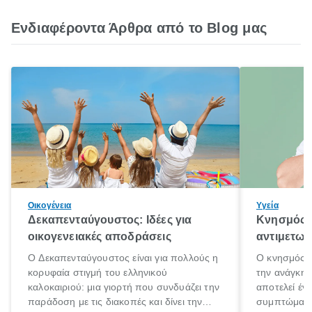
Ενδιαφέροντα Άρθρα από το Blog μας
Οικογένεια
Υγεία
Δεκαπενταύγουστος: Ιδέες για
Κνησμός: 
οικογενειακές αποδράσεις
αντιμετωπ
Ο Δεκαπενταύγουστος είναι για πολλούς η
Ο κνησμός ε
κορυφαία στιγμή του ελληνικού
την ανάγκη 
καλοκαιριού: μια γιορτή που συνδυάζει την
αποτελεί έν
παράδοση με τις διακοπές και δίνει την
συμπτώματα