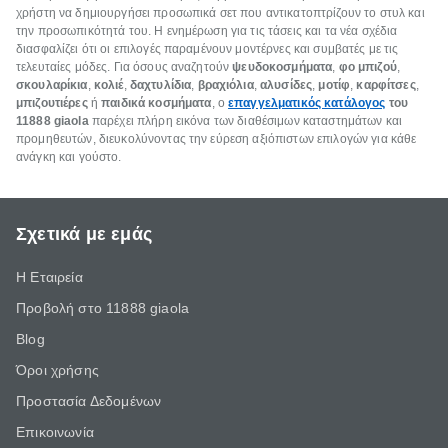
χρήστη να δημιουργήσει προσωπικά σετ που αντικατοπτρίζουν το στυλ και
την προσωπικότητά του. Η ενημέρωση για τις τάσεις και τα νέα σχέδια
διασφαλίζει ότι οι επιλογές παραμένουν μοντέρνες και συμβατές με τις
τελευταίες μόδες. Για όσους αναζητούν
ψευδοκοσμήματα
,
φο μπιζού
,
σκουλαρίκια
,
κολιέ
,
δαχτυλίδια
,
βραχιόλια
,
αλυσίδες
,
μοτίφ
,
καρφίτσες
,
μπιζουτιέρες
ή
παιδικά κοσμήματα
, ο
επαγγελματικός κατάλογος
του
11888 giaola
παρέχει πλήρη εικόνα των διαθέσιμων καταστημάτων και
προμηθευτών, διευκολύνοντας την εύρεση αξιόπιστων επιλογών για κάθε
ανάγκη και γούστο.
Σχετικά με εμάς
Η Εταιρεία
Προβολή στο 11888 giaola
Blog
Όροι χρήσης
Προστασία Δεδομένων
Επικοινωνία