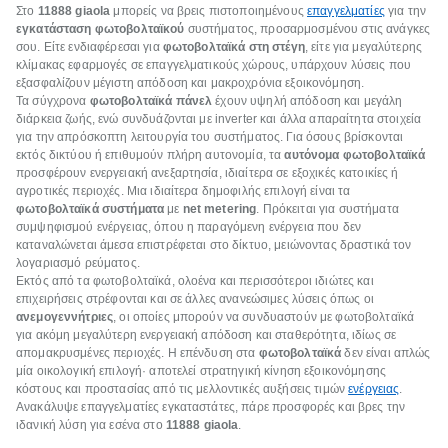
Στο
11888 giaola
μπορείς να βρεις πιστοποιημένους
επαγγελματίες
για την
εγκατάσταση φωτοβολταϊκού
συστήματος, προσαρμοσμένου στις ανάγκες
σου. Είτε ενδιαφέρεσαι για
φωτοβολταϊκά στη στέγη
, είτε για μεγαλύτερης
κλίμακας εφαρμογές σε επαγγελματικούς χώρους, υπάρχουν λύσεις που
εξασφαλίζουν μέγιστη απόδοση και μακροχρόνια εξοικονόμηση.
Τα σύγχρονα
φωτοβολταϊκά πάνελ
έχουν υψηλή απόδοση και μεγάλη
διάρκεια ζωής, ενώ συνδυάζονται με inverter και άλλα απαραίτητα στοιχεία
για την απρόσκοπτη λειτουργία του συστήματος. Για όσους βρίσκονται
εκτός δικτύου ή επιθυμούν πλήρη αυτονομία, τα
αυτόνομα φωτοβολταϊκά
προσφέρουν ενεργειακή ανεξαρτησία, ιδιαίτερα σε εξοχικές κατοικίες ή
αγροτικές περιοχές. Μια ιδιαίτερα δημοφιλής επιλογή είναι τα
φωτοβολταϊκά συστήματα
με
net metering
. Πρόκειται για συστήματα
συμψηφισμού ενέργειας, όπου η παραγόμενη ενέργεια που δεν
καταναλώνεται άμεσα επιστρέφεται στο δίκτυο, μειώνοντας δραστικά τον
λογαριασμό ρεύματος.
Εκτός από τα φωτοβολταϊκά, ολοένα και περισσότεροι ιδιώτες και
επιχειρήσεις στρέφονται και σε άλλες ανανεώσιμες λύσεις όπως οι
ανεμογεννήτριες
, οι οποίες μπορούν να συνδυαστούν με φωτοβολταϊκά
για ακόμη μεγαλύτερη ενεργειακή απόδοση και σταθερότητα, ιδίως σε
απομακρυσμένες περιοχές. Η επένδυση στα
φωτοβολταϊκά
δεν είναι απλώς
μία οικολογική επιλογή· αποτελεί στρατηγική κίνηση εξοικονόμησης
κόστους και προστασίας από τις μελλοντικές αυξήσεις τιμών
ενέργειας
.
Ανακάλυψε επαγγελματίες εγκαταστάτες, πάρε προσφορές και βρες την
ιδανική λύση για εσένα στο
11888 giaola
.