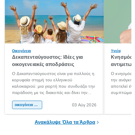
Οικογένεια
Υγεία
Δεκαπενταύγουστος: Ιδέες για
Κνησμός: 
οικογενειακές αποδράσεις
αντιμετωπ
Ο Δεκαπενταύγουστος είναι για πολλούς η
Ο κνησμός ε
κορυφαία στιγμή του ελληνικού
την ανάγκη 
καλοκαιριού: μια γιορτή που συνδυάζει την
αποτελεί έν
παράδοση με τις διακοπές και δίνει την
συμπτώματα
αφορμή για ταξίδια σε κάθε γωνιά της
άνθρωποι κά
03 Αύγ 2026
χώρας. Είτε πρόκειται για λίγες μέρες
οικογένεια & παιδί
πληροφορίες 
ξεγνοιασιάς είτε για μια σύντομη εξόρμηση.
καθώς μπορε
επιμένει για
Ανακάλυψε Όλα τα Άρθρα