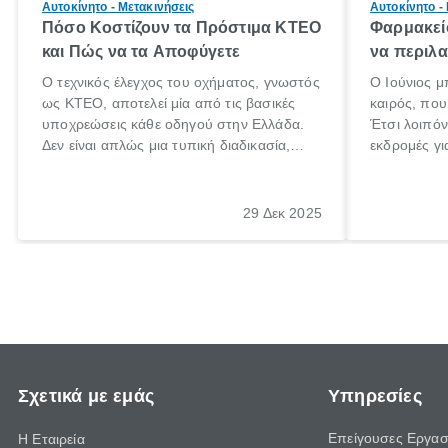
Αυτοκίνητο - Μετακινήσεις
Αυτοκίνητο -
Πόσο Κοστίζουν τα Πρόστιμα ΚΤΕΟ
Φαρμακείο
και Πώς να τα Αποφύγετε
να περιλα
Ο τεχνικός έλεγχος του οχήματος, γνωστός
Ο Ιούνιος μ
ως ΚΤΕΟ, αποτελεί μία από τις βασικές
καιρός, που 
υποχρεώσεις κάθε οδηγού στην Ελλάδα.
Έτσι λοιπόν
Δεν είναι απλώς μια τυπική διαδικασία,
εκδρομές γι
αλλά ένα ουσιαστικό μέτρο για την
ρυθμούς θα 
ασφάλεια των επιβατών, των άλλων
πηγαίνουμε 
οδηγών και του περιβάλλοντος. Ωστόσο,
29 Δεκ 2025
πολλοί ιδιοκτήτες οχημάτων αμελούν την
προθεσμία του ελέγχου.
Σχετικά με εμάς
Υπηρεσίες
Επείγουσες Εργασ
Η Εταιρεία