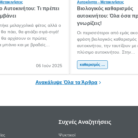
 Μετακινήσεις
Αυτοκίνητο - Μετακινήσεις
 Αυτοκινήτου: Τι πρέπει
Βιολογικός καθαρισμός
μβάνει
αυτοκινήτου: Όλα όσα πρ
γνωρίζεις!
πήκε μελαγχολικά φέτος αλλά ο
θα πάει, θα φτιάξει σιγά-σιγά!
Οι περισσότεροι από εμάς ακο
 θα αρχίσουν οι πρώτες
φράση βιολογικός καθαρισμός
α μπάνιο και με βραδείς
αυτοκινήτου, την ταυτίζουν με
αρχίσουμε κάποιοι να
πλύσιμο αυτοκινήτου. Στην
για διακοπές!
πραγματικότητα όμως, δεν είναι
βιολογικός καθαρισμός αυτοκιν
καθαρισμός αυτοκινήτου
06 Ιούν 2025
ουσιαστικά ένας βαθύτερος κ
του εσωτερικού μέρους ενός α
Ανακάλυψε Όλα τα Άρθρα
Συχνές Αναζητήσεις
ίες
Ψυκτικοί