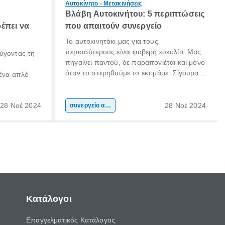
Αυτοκίνητο - Μετακινήσεις
Βλάβη Αυτοκινήτου: 5 περιπτώσεις
έπει να
που απαιτούν συνεργείο
Το αυτοκινητάκι μας για τους
περισσότερους είναι φοβερή ευκολία. Μας
ύγοντας τη
πηγαίνει παντού, δε παραπονιέται και μόνο
όταν το στερηθούμε το εκτιμάμε. Σίγουρα
 ένα απλό
κάποιοι το προσέχουν ιδιαιτέρως και το
φροντίζουν συχνά! Είμαστε όμως και εμείς,
 το ίδιο. Ο
που αν παρουσιαστεί μία βλάβη (ειδικά αν
28 Νοέ 2024
28 Νοέ 2024
ήτου, είναι
συνεργείο αυτοκινήτου
δε τη θεωρούμε σοβαρή) θα αναβάλουμε
αθαρισμός
το να πάμε στο συνεργείο, ξανά και ξανά.
μαξιού.
Κατάλογοι
Επαγγελματικός Κατάλογος