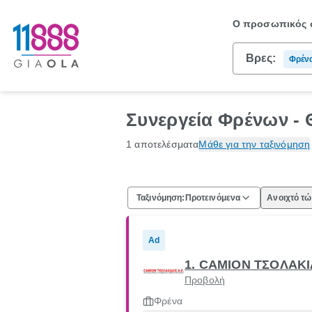
Ο προσωπικός σ
Βρες:
Φρέν
Συνεργεία Φρένων -
1 αποτελέσματα
Μάθε για την ταξινόμηση
Ταξινόμηση:
Προτεινόμενα
Ανοιχτό τ
Ad
1. CAMION ΤΣΟΛΑΚ
Προβολή
Φρένα