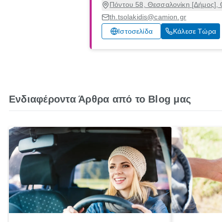
Πόντου 58, Θεσσαλονίκη [Δήμος],
th.tsolakidis@camion.gr
Ιστοσελίδα
Κάλεσε Τώρα
Ενδιαφέροντα Άρθρα από το Blog μας