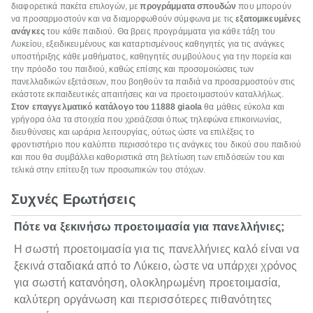
διαφορετικά πακέτα επιλογών, με
προγράμματα σπουδών
που μπορούν
να προσαρμοστούν και να διαμορφωθούν σύμφωνα με τις
εξατομικευμένες
ανάγκες
του κάθε παιδιού. Θα βρεις προγράμματα για κάθε τάξη του
Λυκείου, εξειδικευμένους και καταρτισμένους καθηγητές για τις ανάγκες
υποστήριξης κάθε μαθήματος, καθηγητές συμβούλους για την πορεία και
την πρόοδο του παιδιού, καθώς επίσης και προσομοιώσεις των
πανελλαδικών εξετάσεων, που βοηθούν τα παιδιά να προσαρμοστούν στις
εκάστοτε εκπαιδευτικές απαιτήσεις και να προετοιμαστούν καταλλήλως.
Στον επαγγελματικό κατάλογο του 11888
giaola
θα μάθεις εύκολα και
γρήγορα όλα τα στοιχεία που χρειάζεσαι όπως τηλεφώνα επικοινωνίας,
διευθύνσεις και ωράρια λειτουργίας, ούτως ώστε να επιλέξεις το
φροντιστήριο που καλύπτει περισσότερο τις ανάγκες του δικού σου παιδιού
και που θα συμβάλλει καθοριστικά στη βελτίωση των επιδόσεών του και
τελικά στην επίτευξη των προσωπικών του στόχων.
Συχνές Ερωτήσεις
Πότε να ξεκινήσω προετοιμασία για πανελλήνιες;
Η σωστή προετοιμασία για τις πανελλήνιες καλό είναι να
ξεκινά σταδιακά από το Λύκειο, ώστε να υπάρχει χρόνος
για σωστή κατανόηση, ολοκληρωμένη προετοιμασία,
καλύτερη οργάνωση και περισσότερες πιθανότητες