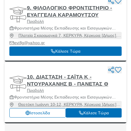
9. ΦΙΛΟΛΟΓΙΚΟ ΦΡΟΝΤΙΣΤΗΡΙΟ -
ΕΥΑΓΓΕΛΙΑ ΚΑΡΑΜΟΥΤΣΟΥ
Προβολή
Φροντιστήρια Μέσης Εκπαίδευσης και Εισαγωγικών
Εξετάσεων Ανωτάτων Σχολών
Πλατεία Σκαραμαγκά 7, ΚΕΡΚΥΡΑ, Κέρκυρα [Δήμος],
Κέρκυρα, 49132
eviflg@yahoo.gr
Κάλεσε Τώρα
10. ΔΙΑΣΤΑΣΗ - ΣΑΪΤΑ Κ -
ΝΤΟΥΡΑΧΑΝΗΣ Β - ΠΑΝΕΤΑΣ Θ
Προβολή
Φροντιστήρια Μέσης Εκπαίδευσης και Εισαγωγικών
Εξετάσεων Ανωτάτων Σχολών
Θεοτόκη Ιωάννη 10-12, ΚΕΡΚΥΡΑ, Κέρκυρα [Δήμος],
Κέρκυρα, 49100
Ιστοσελίδα
Κάλεσε Τώρα