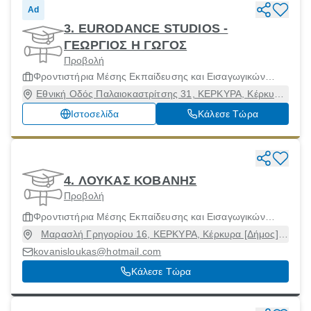
Ad
3. EURODANCE STUDIOS -
ΓΕΩΡΓΙΟΣ Η ΓΩΓΟΣ
Προβολή
Φροντιστήρια Μέσης Εκπαίδευσης και Εισαγωγικών
Εξετάσεων Ανωτάτων Σχολών
Εθνική Οδός Παλαιοκαστρίτσης 31, ΚΕΡΚΥΡΑ, Κέρκυρα
[Δήμος], Κέρκυρα, 49100
Ιστοσελίδα
Κάλεσε Τώρα
4. ΛΟΥΚΑΣ ΚΟΒΑΝΗΣ
Προβολή
Φροντιστήρια Μέσης Εκπαίδευσης και Εισαγωγικών
Εξετάσεων Ανωτάτων Σχολών
Μαρασλή Γρηγορίου 16, ΚΕΡΚΥΡΑ, Κέρκυρα [Δήμος],
Κέρκυρα, 49100
kovanisloukas@hotmail.com
Κάλεσε Τώρα