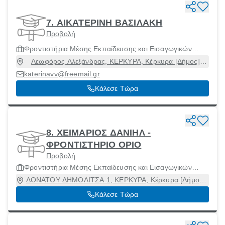
7. ΑΙΚΑΤΕΡΙΝΗ ΒΑΣΙΛΑΚΗ
Προβολή
Φροντιστήρια Μέσης Εκπαίδευσης και Εισαγωγικών
Εξετάσεων Ανωτάτων Σχολών
Λεωφόρος Αλεξάνδρας, ΚΕΡΚΥΡΑ, Κέρκυρα [Δήμος],
Κέρκυρα, 49100
katerinavv@freemail.gr
Κάλεσε Τώρα
8. ΧΕΙΜΑΡΙΟΣ ΔΑΝΙΗΛ -
ΦΡΟΝΤΙΣΤΗΡΙΟ ΟΡΙΟ
Προβολή
Φροντιστήρια Μέσης Εκπαίδευσης και Εισαγωγικών
Εξετάσεων Ανωτάτων Σχολών
ΔΟΝΑΤΟΥ ΔΗΜΟΛΙΤΣΑ 1, ΚΕΡΚΥΡΑ, Κέρκυρα [Δήμος],
Κέρκυρα, 49100
Κάλεσε Τώρα