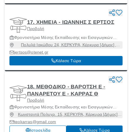
17. ΧΗΜΕΙΑ - ΙΩΑΝΝΗΣ Σ ΕΡΤΣΟΣ
Προβολή
Φροντιστήρια Μέσης Εκπαίδευσης και Εισαγωγικών
Εξετάσεων Ανωτάτων Σχολών
Πολυλά Ιακώβου 24, ΚΕΡΚΥΡΑ, Κέρκυρα [Δήμος],
Κέρκυρα, 49100
jertsos@otenet.gr
Κάλεσε Τώρα
18. ΜΕΘΟΔΙΚΟ - ΒΑΡΟΤΣΗ Ε -
ΠΑΝΑΡΕΤΟΥ Ε - ΚΑΡΡΑΣ Θ
Προβολή
Φροντιστήρια Μέσης Εκπαίδευσης και Εισαγωγικών
Εξετάσεων Ανωτάτων Σχολών
Κωνσταντά Πολυχρ. 15, ΚΕΡΚΥΡΑ, Κέρκυρα [Δήμος],
Κέρκυρα, 49100
teokarras@gmail.com
Ιστοσελίδα
Κάλεσε Τώρα