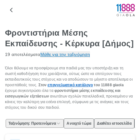
Φροντιστήρια Μέσης
Εκπαίδευσης - Κέρκυρα [Δήμος]
19 αποτελέσματα
Μάθε για την ταξινόμηση
Όλοι θέλουμε να προσφέρουμε στα παιδιά μας την υποστήριξη και τη
σωστή καθοδήγηση που χρειάζονται, ούτως ώστε να επιτύχουν τους
εκπαιδευτικούς τους στόχους και να αποδώσουν το μέγιστο αποτέλεσμα οι
προσπάθειές τους.
Στον
επαγγελματικό κατάλογο
του 11888
giaola
έχουμε συγκεντρώσει όλα τα
φροντιστήρια μέσης εκπαίδευσης και
εισαγωγικών εξετάσεων
ανωτάτων σχολών πανελλαδικά, προκειμένου να
κάνεις την καλύτερη για εσένα επιλογή, σύμφωνα με τις ανάγκες και τους
στόχους του δικού σου παιδιού.
Ταξινόμηση: Προτεινόμενα
Ανοιχτό τώρα
Διαθέτει ιστοσελίδα
Ε