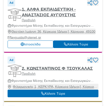
Ad
1. ΑΛΦΑ ΕΚΠΑΙΔΕΥΤΙΚΗ -
ΑΝΑΣΤΑΣΙΟΣ ΑΥΓΟΥΣΤΗΣ
Προβολή
Φροντιστήρια Μέσης Εκπαίδευσης και Εισαγωγικών
Εξετάσεων Ανωτάτων Σχολών
Θεοτόκη Ιωάννη 36, Κέρκυρα [Δήμος], Κέρκυρα, 49100
aygustis@otenet.gr
Ιστοσελίδα
Κάλεσε Τώρα
Ad
2. ΚΩΝΣΤΑΝΤΙΝΟΣ Φ ΤΣΟΥΚΑΛΑΣ
Προβολή
Φροντιστήρια Μέσης Εκπαίδευσης και Εισαγωγικών
Εξετάσεων Ανωτάτων Σχολών
Φιλαρμονικής 1, ΚΕΡΚΥΡΑ, Κέρκυρα [Δήμος], Κέρκυρα,
49100
Κάλεσε Τώρα