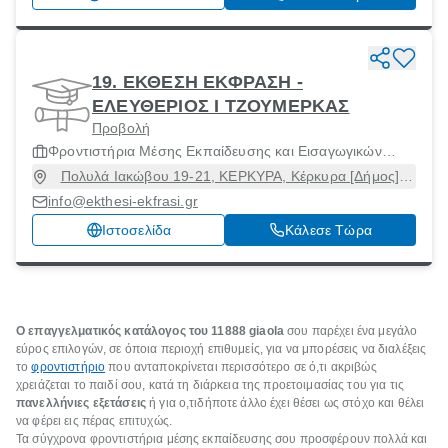
19. ΕΚΘΕΣΗ ΕΚΦΡΑΣΗ -
ΕΛΕΥΘΕΡΙΟΣ Ι ΤΖΟΥΜΕΡΚΑΣ
Προβολή
Φροντιστήρια Μέσης Εκπαίδευσης και Εισαγωγικών
Εξετάσεων Ανωτάτων Σχολών
Πολυλά Ιακώβου 19-21, ΚΕΡΚΥΡΑ, Κέρκυρα [Δήμος],
Κέρκυρα, 49100
info@ekthesi-ekfrasi.gr
Ιστοσελίδα
Κάλεσε Τώρα
Ο επαγγελματικός κατάλογος του 11888
giaola
σου παρέχει ένα μεγάλο
εύρος επιλογών, σε όποια περιοχή επιθυμείς, για να μπορέσεις να διαλέξεις
το
φροντιστήριο
που ανταποκρίνεται περισσότερο σε ό,τι ακριβώς
χρειάζεται το παιδί σου, κατά τη διάρκεια της προετοιμασίας του για τις
πανελλήνιες εξετάσεις
ή για ο,τιδήποτε άλλο έχει θέσει ως στόχο και θέλει
να φέρει εις πέρας επιτυχώς.
Τα σύγχρονα φροντιστήρια μέσης εκπαίδευσης σου προσφέρουν πολλά και