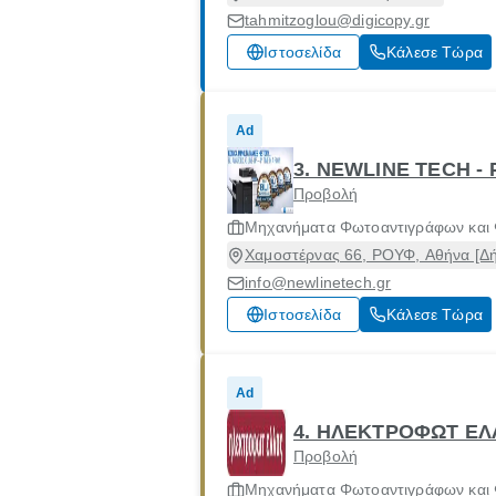
tahmitzoglou@digicopy.gr
Ιστοσελίδα
Κάλεσε Τώρα
Ad
3. NEWLINE TECH -
Προβολή
Μηχανήματα Φωτοαντιγράφων και
Χαμοστέρνας 66, ΡΟΥΦ, Αθήνα [Δήμ
info@newlinetech.gr
Ιστοσελίδα
Κάλεσε Τώρα
Ad
4. ΗΛΕΚΤΡΟΦΩΤ ΕΛ
Προβολή
Μηχανήματα Φωτοαντιγράφων και