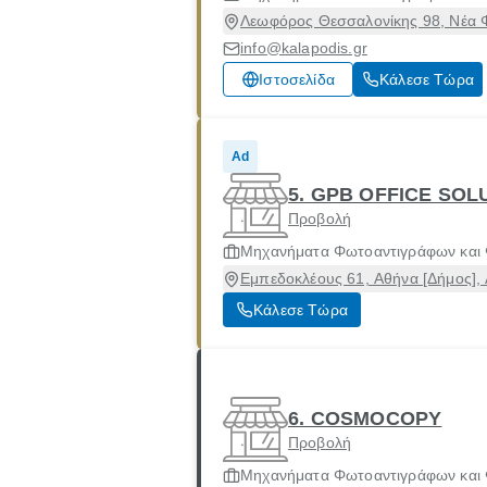
Λεωφόρος Θεσσαλονίκης 98, Νέα Φι
info@kalapodis.gr
Ιστοσελίδα
Κάλεσε Τώρα
Ad
5. GPB OFFICE SOL
Προβολή
Μηχανήματα Φωτοαντιγράφων και
Εμπεδοκλέους 61, Αθήνα [Δήμος], 
Κάλεσε Τώρα
6. COSMOCOPY
Προβολή
Μηχανήματα Φωτοαντιγράφων και