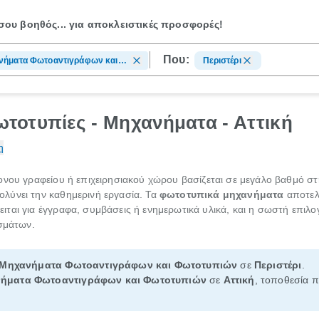
ου βοηθός...
για αποκλειστικές προσφορές!
Που:
νήματα Φωτοαντιγράφων και
Περιστέρι
τυπιών
τοτυπίες - Μηχανήματα - Αττική
η
ονου γραφείου ή επιχειρησιακού χώρου βασίζεται σε μεγάλο βαθμό σ
ολύνει την καθημερινή εργασία. Τα
φωτοτυπικά μηχανήματα
αποτελ
κειται για έγγραφα, συμβάσεις ή ενημερωτικά υλικά, και η σωστή επιλο
εσμάτων.
Μηχανήματα Φωτοαντιγράφων και Φωτοτυπιών
σε
Περιστέρι
.
ήματα Φωτοαντιγράφων και Φωτοτυπιών
σε
Αττική
, τοποθεσία π