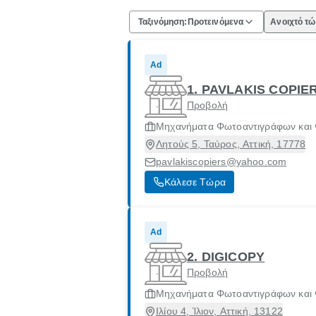
Ταξινόμηση:
Προτεινόμενα
Ανοιχτό τ
Ad
1. PAVLAKIS COPIE
Προβολή
Μηχανήματα Φωτοαντιγράφων και
Λητούς 5, Ταύρος, Αττική, 17778
pavlakiscopiers@yahoo.com
Κάλεσε Τώρα
Ad
2. DIGICOPY
Προβολή
Μηχανήματα Φωτοαντιγράφων και
Ιλίου 4, Ίλιον, Αττική, 13122