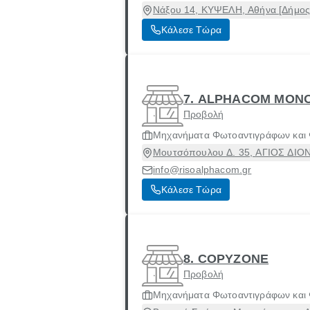
Νάξου 14, ΚΥΨΕΛΗ, Αθήνα [Δήμος]
Κάλεσε Τώρα
7. ALPHACOM ΜΟΝ
Προβολή
Μηχανήματα Φωτοαντιγράφων και
Μουτσόπουλου Δ. 35, ΑΓΙΟΣ ΔΙΟΝΥ
info@risoalphacom.gr
Κάλεσε Τώρα
8. COPYZONE
Προβολή
Μηχανήματα Φωτοαντιγράφων και