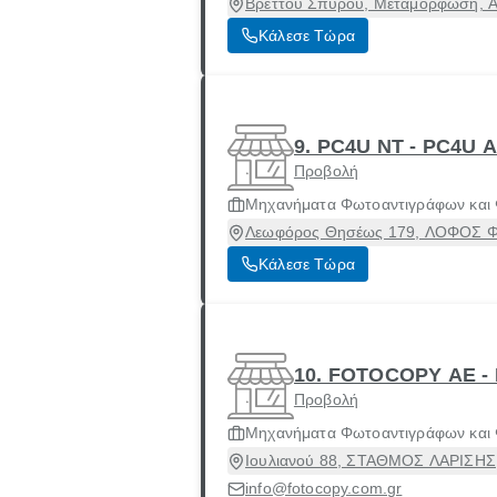
Βρεττού Σπύρου, Μεταμόρφωση, Α
Κάλεσε Τώρα
9. PC4U NT - PC4
Προβολή
Μηχανήματα Φωτοαντιγράφων και
Λεωφόρος Θησέως 179, ΛΟΦΟΣ ΦΙΛ
Κάλεσε Τώρα
10. FOTOCOPY AE 
Προβολή
Μηχανήματα Φωτοαντιγράφων και
Ιουλιανού 88, ΣΤΑΘΜΟΣ ΛΑΡΙΣΗΣ, 
info@fotocopy.com.gr